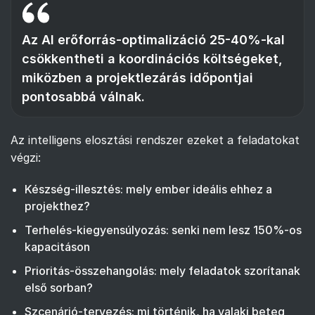
Az AI erőforrás-optimalizáció 25-40%-kal
csökkentheti a koordinációs költségeket,
miközben a projektlezárás időpontjai
pontosabbá válnak.
Az intelligens elosztási rendszer ezeket a feladatokat
végzi:
Készség-illesztés: mely ember ideális ehhez a
projekthez?
Terhelés-kiegyensúlyozás: senki nem lesz 150%-os
kapacitáson
Prioritás-összehangolás: mely feladatok szorítanak
első sorban?
Szcenárió-tervezés: mi történik, ha valaki beteg