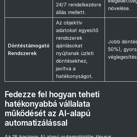
elégedettsé
24/7 rendelkezésre
növelése.
állás mellett.
Az objektív
adatokat egyesítő
rendszerek
Jobb döntés
Döntéstámogató
ajánlásokat
50%), gyor
Rendszerek
nyújtanak üzleti
véglegesítés
döntésekhez,
javítva a
hatékonyságot.
Fedezze fel hogyan teheti
hatékonyabbá vállalata
működését az AI-alapú
automatizálással
Az “6 hasznos AI alapú automatizálás típusai