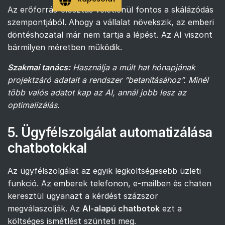
Az erőforrás-elosztás véletlenül fontos a skálázódás
szempontjából. Ahogy a vállalat növekszik, az emberi
döntéshozatal már nem tartja a lépést. Az AI viszont
bármilyen méretben működik.
Szakmai tanács:
Használja a múlt hat hónapjának
projektzáró adatait a rendszer “betanításához”. Minél
több valós adatot kap az AI, annál jobb lesz az
optimalizálás.
5. Ügyfélszolgálat automatizálása
chatbotokkal
Az ügyfélszolgálat az egyik legköltségesebb üzleti
funkció. Az emberek telefonon, e-mailben és chaten
keresztül ugyanazt a kérdést százszor
megválaszolják. Az
AI-alapú chatbotok
ezt a
költséges ismétlést szünteti meg.