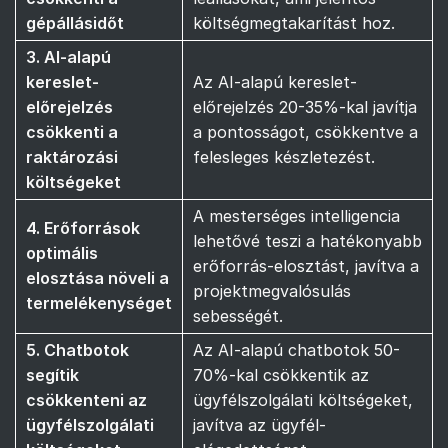
gépállásidőt
költségmegtakarítást hoz.
3. AI-alapú
kereslet-
Az AI-alapú kereslet-
előrejelzés
előrejelzés 20-35%-kal javítja
csökkenti a
a pontosságot, csökkentve a
raktározási
felesleges készletezést.
költségeket
A mesterséges intelligencia
4. Erőforrások
lehetővé teszi a hatékonyabb
optimális
erőforrás-elosztást, javítva a
elosztása növeli a
projektmegvalósulás
termelékenységet
sebességét.
5. Chatbotok
Az AI-alapú chatbotok 50-
segítik
70%-kal csökkentik az
csökkenteni az
ügyfélszolgálati költségeket,
ügyfélszolgálati
javítva az ügyfél-