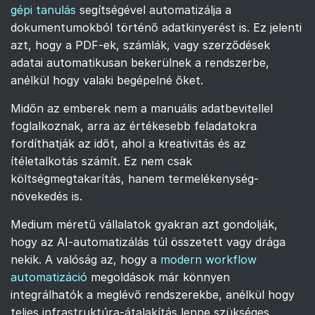
gépi tanulás
segítségével automatizálja a
dokumentumokból történő adatkinyerést is. Ez jelenti
azt, hogy a PDF-ek, számlák, vagy szerződések
adatai automatikusan bekerülnek a rendszerbe,
anélkül hogy valaki begépelné őket.
Midőn az emberek nem a manuális adatbevitellel
foglalkoznak, arra az értékesebb feladatokra
fordíthatják az időt, ahol a kreativitás és az
ítéletalkotás számít. Ez nem csak
költségmegtakarítás, hanem termelékenység-
növekedés is.
Medium méretű vállalatok gyakran azt gondolják,
hogy az AI-automatizálás túl összetett vagy drága
nekik. A valóság az, hogy a
modern workflow
automatizáció
megoldások már könnyen
integrálhatók a meglévő rendszerekbe, anélkül hogy
teljes infrastruktúra-átalakítás lenne szükséges.