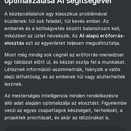
optimalizálása AI segítségével
A középvállalatok egy klasszikus problémával
küzdenek: túl sok feladat, túl kevés ember. Az
emberek és a költségvetés között balansírozni kell,
miközben az üzlet növekszik. Az
AI-alapú erőforrás-
elosztás
ezt az egyenletet teljesen megváltoztatja.
Most még mindig sok cégnél az erőforrás-menedzser
egy táblázat előtt ül, és kézzel osztja fel a munkákat.
Léteznek információ-aszimmetriák, hiányzik a valós
idejű láthatóság, és az emberek túl vagy alulterheltek
lesznek.
Az mesterséges intelligencia minden rendelkezésre
álló adat alapján optimalizálja az elosztást. Figyelembe
veszi az egyes csapattagok készségeit, terhelését, a
projektek prioritásait, és akár az időzónákat is.