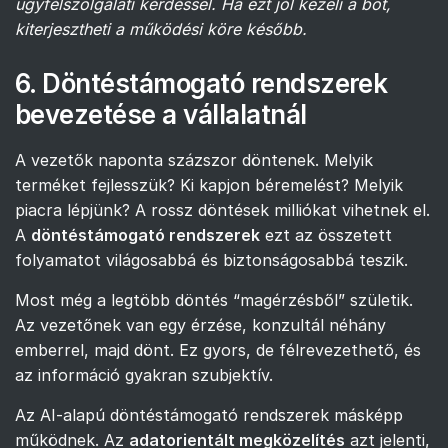
ügyfélszolgálati kérdéssel. Ha ezt jól kezeli a bot,
kiterjesztheti a működési köre később.
6. Döntéstámogató rendszerek
bevezetése a vállalatnál
A vezetők naponta százszor döntenek. Melyik
terméket fejlesszük? Ki kapjon béremelést? Melyik
piacra lépjünk? A rossz döntések milliókat vihetnek el.
A
döntéstámogató rendszerek
ezt az összetett
folyamatot világosabbá és biztonságosabbá teszik.
Most még a legtöbb döntés “magérzésből” születik.
Az vezetőnek van egy érzése, konzultál néhány
emberrel, majd dönt. Ez gyors, de félrevezethető, és
az információ gyakran szubjektív.
Az AI-alapú döntéstámogató rendszerek másképp
működnek. Az
adatorientált megközelítés
azt jelenti,