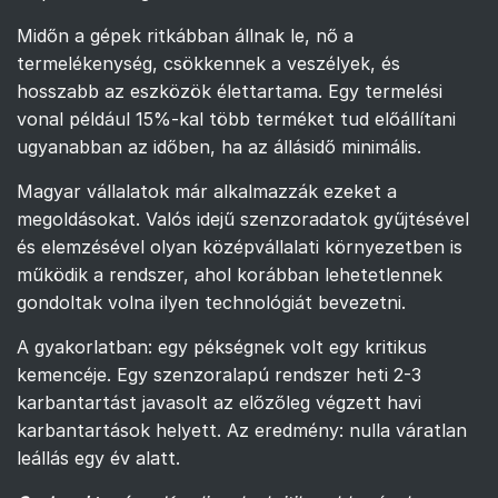
Midőn a gépek ritkábban állnak le, nő a
termelékenység, csökkennek a veszélyek, és
hosszabb az eszközök élettartama. Egy termelési
vonal például 15%-kal több terméket tud előállítani
ugyanabban az időben, ha az állásidő minimális.
Magyar vállalatok már alkalmazzák ezeket a
megoldásokat. Valós idejű szenzoradatok gyűjtésével
és elemzésével olyan középvállalati környezetben is
működik a rendszer, ahol korábban lehetetlennek
gondoltak volna ilyen technológiát bevezetni.
A gyakorlatban: egy pékségnek volt egy kritikus
kemencéje. Egy szenzoralapú rendszer heti 2-3
karbantartást javasolt az előzőleg végzett havi
karbantartások helyett. Az eredmény: nulla váratlan
leállás egy év alatt.