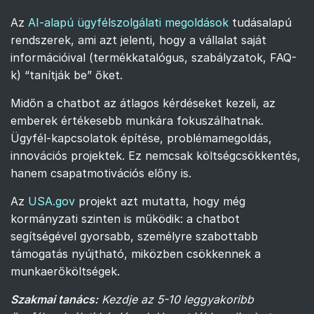
Az
AI-alapú ügyfélszolgálati megoldások
tudásalapú
rendszerek, ami azt jelenti, hogy a vállalat saját
információival (termékkatalógus, szabályzatok, FAQ-
k) “tanítják be” őket.
Midőn a chatbot az átlagos kérdéseket kezeli, az
emberek értékesebb munkára fokuszálhatnak.
Ügyfél-kapcsolatok építése, problémamegoldás,
innovációs projektek. Ez nemcsak költségcsökkentés,
hanem csapatmotivációs előny is.
Az
USA.gov
projekt azt mutatta, hogy még
kormányzati szinten is működik: a chatbot
segítségével gyorsabb, személyre szabottabb
támogatás nyújtható, miközben csökkennek a
munkaerőköltségek.
Szakmai tanács:
Kezdje az 5-10 leggyakoribb