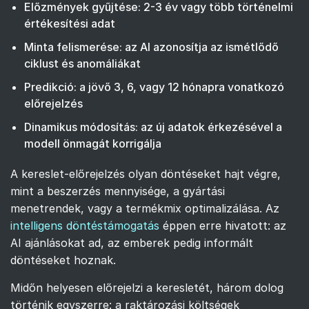
Előzmények gyűjtése: 2-3 év vagy több történelmi
értékesítési adat
Minta felismerése: az AI azonosítja az ismétlődő
ciklust és anomáliákat
Predikció: a jövő 3, 6, vagy 12 hónapra vonatkozó
előrejelzés
Dinamikus módosítás: az új adatok érkezésével a
modell önmagát korrigálja
A kereslet-előrejelzés olyan döntéseket hajt végre,
mint a beszerzés mennyisége, a gyártási
menetrendek, vagy a termékmix optimalizálása. Az
intelligens döntéstámogatás
éppen erre hivatott: az
AI ajánlásokat ad, az emberek pedig informált
döntéseket hoznak.
Midőn helyesen előrejelzi a keresletét, három dolog
történik egyszerre: a raktározási költségek