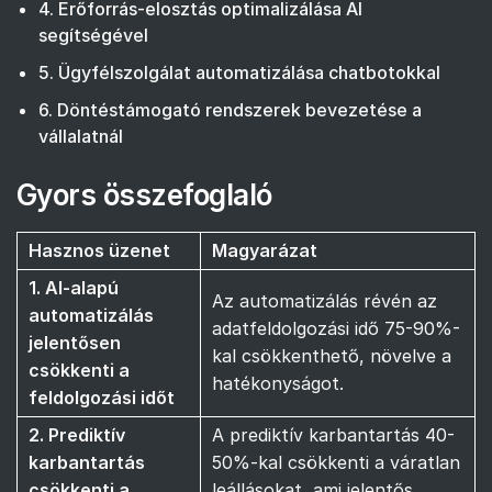
4. Erőforrás-elosztás optimalizálása AI
segítségével
5. Ügyfélszolgálat automatizálása chatbotokkal
6. Döntéstámogató rendszerek bevezetése a
vállalatnál
Gyors összefoglaló
Hasznos üzenet
Magyarázat
1. AI-alapú
Az automatizálás révén az
automatizálás
adatfeldolgozási idő 75-90%-
jelentősen
kal csökkenthető, növelve a
csökkenti a
hatékonyságot.
feldolgozási időt
2. Prediktív
A prediktív karbantartás 40-
karbantartás
50%-kal csökkenti a váratlan
csökkenti a
leállásokat, ami jelentős