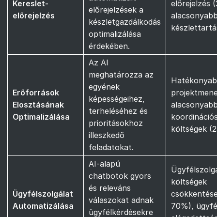
Kereslet-
előrejelzés 
előrejelzések a
előrejelzés
alacsonyab
készletgazdálkodás
készlettartá
optimalizálása
érdekében.
Az AI
meghatározza az
Hatékonya
egyének
Erőforrások
projektmen
képességeihez,
Elosztásának
alacsonyab
terheléséhez és
Optimalizálása
koordináció
prioritásokhoz
költségek (
illeszkedő
feladatokat.
AI-alapú
Ügyfélszolgá
chatbotok gyors
költségek
és releváns
Ügyfélszolgálat
csökkentése
válaszokat adnak
Automatizálása
70%), ügyfé
ügyfélkérdésekre