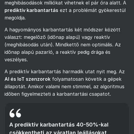
meghibásodások milliókat vihetnek el pár óra alatt. A
prediktív karbantartás
ezt a problémát gyökerestül
megoldja.
A hagyományos karbantartás két módszer között
választ: megelőző (időnap alapú) vagy reaktív
(meghibásodás után). Mindkettő nem optimális. Az
időnap alapú pazarló, a reaktív pedig drága és
veszélyes.
A prediktív karbantartás harmadik utat nyit meg. Az
AI és IoT szenzorok
folyamatosan követik a gépek
állapotát. Amikor valami nem stimmel, az algoritmus
időben figyelmezteti a karbantartási csapatot.
A prediktív karbantartás 40-50%-kal
csökkentheti az váratlan leállásokat,