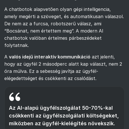
A chatbotok alapvetően olyan gépi intelligencia,
amely megérti a szöveget, és automatikusan válaszol.
De nem az a furcsa, robotszerű válasz, ami
“Bocsánat, nem értettem meg”. A modern AI
chatbotok valóban értelmes párbeszédeket
folytatnak.
A
valós idejű interaktív kommunikáció
azt jelenti,
hogy az ügyfél 2 másodperc alatt kap választ, nem 2
óra múlva. Ez a sebesség javítja az ügyfél-
elégedettséget és csökkenti az csalódást.
Az AI-alapú ügyfélszolgálat 50-70%-kal
csökkenti az ügyfélszolgálati költségeket,
miközben az ügyfél-kielégítés növekszik.