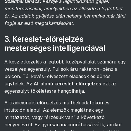
Szakmai tanács:
Kezdje a legkritikusabb gépek
monitorozásával, amelyekben az állásidő a legtöbbet
ér. Az adatok gyűjtése után néhány hét múlva már látni
fogja az első megtakarításokat.
3. Kereslet-előrejelzés
mesterséges intelligenciával
A készletkezelés a legtöbb középvállalat számára egy
veszélyes egyensúly. Túl sok áru raktáron=pénz a
polcon. Túl kevés=elveszett eladások és dühös
ügyfelek. Az
AI-alapú kereslet-előrejelzés
ezt az
egyensúlyt tökéletesre hangolhatja.
A tradicionális előrejelzés múltbeli adatokon és
intuitción alapul. Az elemzők meglátnak egy
mintázatot, vagy “érzésük van” a következő
negyedévről. Ez gyorsan inaccurátussá válik, amikor