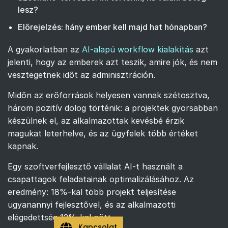
lesz?
Előrejelzés: hány ember kell majd hat hónapban?
A gyakorlatban az
AI-alapú workflow kialakítás
azt
jelenti, hogy az emberek azt teszik, amire jók, és nem
vesztegetnek időt az adminisztráción.
Midőn az erőforrások helyesen vannak szétosztva,
három pozitív dolog történik: a projektek gyorsabban
készülnek el, az alkalmazottak kevésbé érzik
magukat leterhelve, és az ügyfelek több értéket
kapnak.
Egy szoftverfejlesztő vállalat AI-t használt a
csapattagok feladatainak optimalizálásához. Az
eredmény: 18%-kal több projekt teljesítése
ugyanannyi fejlesztővel, és az alkalmazotti
elégedettség 12%-kal nőtt.
Kapcsolat