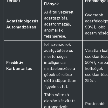
Terület
Eredménye
Előnyök
AI által vezérelt
Gyorsabb
adattisztítás,
Adatfeldolgozás
adatfeldolg
adatformázás,
Automatizáltan
90%), jobb
anomáliák
adatminőség
felismerése.
IoT szenzorok
adatgyűjtése és
Váratlan leá
mesterséges
csökkentése
Prediktív
intelligencia
50%), karba
Karbantartás
mintaelemzése a
költségek
gépek sérülése
csökkentése
előtti időpontban
25%).
figyelmeztet.
Több változó
alapján készített
Pontosabb
automatizált