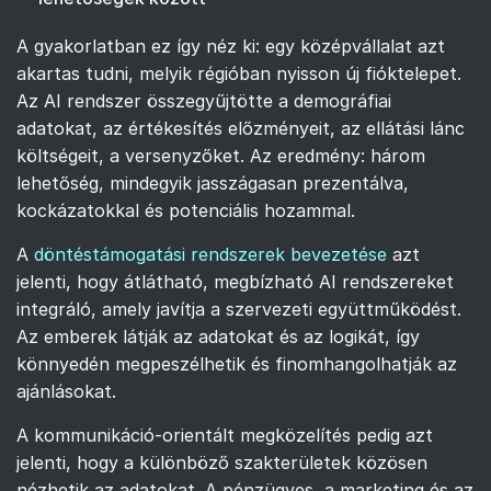
A gyakorlatban ez így néz ki: egy középvállalat azt
akartas tudni, melyik régióban nyisson új fióktelepet.
Az AI rendszer összegyűjtötte a demográfiai
adatokat, az értékesítés előzményeit, az ellátási lánc
költségeit, a versenyzőket. Az eredmény: három
lehetőség, mindegyik jasszágasan prezentálva,
kockázatokkal és potenciális hozammal.
A
döntéstámogatási rendszerek bevezetése
azt
jelenti, hogy átlátható, megbízható AI rendszereket
integráló, amely javítja a szervezeti együttműködést.
Az emberek látják az adatokat és az logikát, így
könnyedén megpeszélhetik és finomhangolhatják az
ajánlásokat.
A kommunikáció-orientált megközelítés pedig azt
jelenti, hogy a különböző szakterületek közösen
nézhetik az adatokat. A pénzügyes, a marketing és az