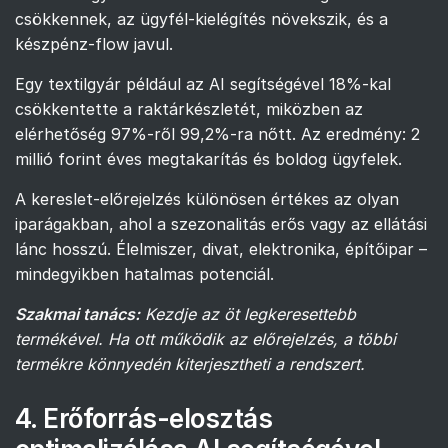
csökkennek, az ügyfél-kielégítés növekszik, és a
készpénz-flow javul.
Egy textilgyár például az AI segítségével 18%-kal
csökkentette a raktárkészletét, miközben az
elérhetőség 97%-ről 99,2%-ra nőtt. Az eredmény: 2
millió forint éves megtakarítás és boldog ügyfelek.
A kereslet-előrejelzés különösen értékes az olyan
iparágakban, ahol a szezonalitás erős vagy az ellátási
lánc hosszú. Élelmiszer, divat, elektronika, építőipar –
mindegyikben hatalmas potenciál.
Szakmai tanács:
Kezdje az öt legkeresettebb
termékével. Ha ott működik az előrejelzés, a többi
termékre könnyedén kiterjesztheti a rendszert.
4. Erőforrás-elosztás