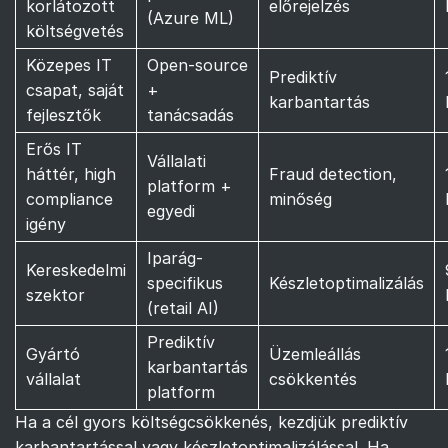
korlátozott
előrejelzés
(Azure ML)
költségvetés
Közepes IT
Open-source
Prediktív
csapat, saját
+
karbantartás
fejlesztők
tanácsadás
Erős IT
Vállalati
háttér, high
Fraud detection,
platform +
compliance
minőség
egyedi
igény
Iparág-
Kereskedelmi
specifikus
Készletoptimalizálás
szektor
(retail AI)
Prediktív
Gyártó
Üzemleállás
karbantartás
vállalat
csökkentés
platform
Ha a cél gyors költségcsökkenés, kezdjük prediktív
karbantartással vagy készletoptimalizálással. Ha