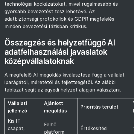
technológiai kockázatokat, mivel rugalmasabb és
gyorsabb bevezetést tesz lehetővé. Az
adatbiztonsági protokollok és GDPR megfelelés
minden bevezetési fázisban kritikus.
Összegzés és helyzetfüggő AI
adatfelhasználási javaslatok
középvállalatoknak
A megfelelő AI megoldás kiválasztása függ a vállalat
iparágától, méretétől és fejlettségétől. Az alábbi
táblázat segít az egyedi helyzet alapján választani.
Vállalati
Ajánlott
Prioritás terület
jellemző
megoldás
Kis IT
Felhő
csapat,
Értékesítési
platform