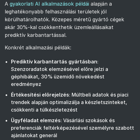
A
gyakorlati AI alkalmazások példái
alapján a
leghatékonyabb felhasználási területek jól
körülhatárolhatók. Közepes méretű gyártó cégek
akár 30%-kal csökkenthetik üzemleállásaikat
prediktív karbantartással.
Konkrét alkalmazási példák:
Prediktív karbantartás gyártásban
:
Szenzoradatok elemzésével előre jelzi a
géphibákat, 30% üzemidő növekedést
eredményez
Értékesítési előrejelzés
: Múltbeli adatok és piaci
trendek alapján optimalizálja a készletszinteket,
csökkenti a túlkészletezést
Ügyféladat elemzés
: Vásárlási szokások és
preferenciák feltérképezésével személyre szabott
ajánlatokat generál