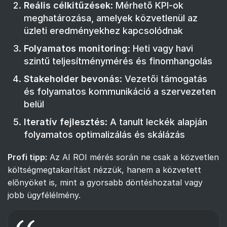
Reális célkitűzések
: Mérhető KPI-ok
meghatározása, amelyek közvetlenül az
üzleti eredményekhez kapcsolódnak
Folyamatos monitoring
: Heti vagy havi
szintű teljesítménymérés és finomhangolás
Stakeholder bevonás
: Vezetői támogatás
és folyamatos kommunikáció a szervezeten
belül
Iteratív fejlesztés
: A tanult leckék alapján
folyamatos optimalizálás és skálázás
Profi tipp:
Az AI ROI mérés során ne csak a közvetlen
költségmegtakarítást nézzük, hanem a közvetett
előnyöket is, mint a gyorsabb döntéshozatal vagy
jobb ügyfélélmény.