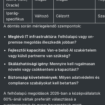
Oracle)
Iparág-
Változó
Célzott
Sza
specifikus
A döntés során mérlegelendő szempontok:
Meglévő IT infrastruktúra
: Felhőalapú vagy on-
premise megoldás illeszkedik jobban?
Fejlesztői kapacitás
: Van-e belső AI szakértelem
vagy külső partnerre van szükség?
Skálázhatósági igény
: Mennyire kell rugalmasan
növelni vagy csökkenteni a kapacitást?
Biztonsági követelmények
: Milyen adatvédelmi és
compliance szabályokat kell betartani?
A felhőalapú megoldások 2026-ban a középvállalatok
60%-ánál váltak preferált választássá a
rugalmasságuk és gyors bevezetésük miatt.