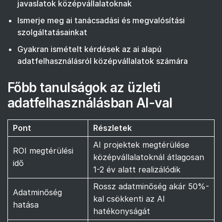
javaslatok középvállalatoknak
Ismerje meg ai tanácsadási és megvalósítási
szolgáltatásainkat
Gyakran ismételt kérdések az ai alapú
adatfelhasználásról középvállalatok számára
Főbb tanulságok az üzleti
adatfelhasználásban AI-val
Pont
Részletek
AI projektek megtérülése
ROI megtérülési
középvállalatoknál átlagosan
idő
1-2 év alatt realizálódik
Rossz adatminőség akár 50%-
Adatminőség
kal csökkenti az AI
hatása
hatékonyságát