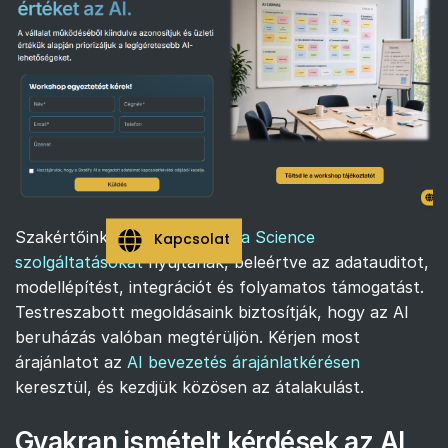
Szakértőink átfogó
AI és Data Science
Kapcsolat
szolgáltatásokat
nyújtanak, beleértve az adatauditot,
modellépítést, integrációt és folyamatos támogatást.
Testreszabott megoldásaink biztosítják, hogy az AI
beruházás valóban megtérüljön. Kérjen most
árajánlatot az
AI bevezetés árajánlatkérésen
keresztül, és kezdjük közösen az átalakulást.
Gyakran ismételt kérdések az AI