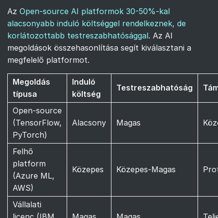
Az
Open-source AI platformok 30-50%-kal
alacsonyabb induló költséggel rendelkeznek, de
korlátozottabb testreszabhatósággal
. Az AI
megoldások összehasonlítása segít kiválasztani a
megfelelő platformot.
Megoldás
Induló
Testreszabhatóság
Tám
típusa
költség
Open-source
(TensorFlow,
Alacsony
Magas
Köz
PyTorch)
Felhő
platform
Közepes
Közepes-Magas
Prof
(Azure ML,
AWS)
Vállalati
licenc (IBM,
Magas
Magas
Telj