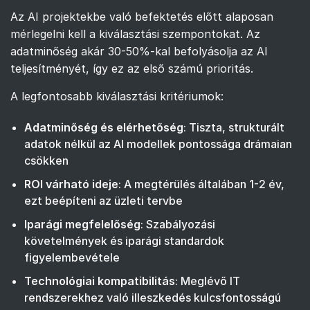
Az AI projektekbe való befektetés előtt alaposan
mérlegelni kell a kiválasztási szempontokat. Az
adatminőség akár 30-50%-kal befolyásolja az AI
teljesítményét, így ez az első számú prioritás.
A legfontosabb kiválasztási kritériumok:
Adatminőség és elérhetőség
: Tiszta, strukturált
adatok nélkül az AI modellek pontossága drámaian
csökken
ROI várható ideje
: A megtérülés általában 1-2 év,
ezt beépíteni az üzleti tervbe
Iparági megfelelőség
: Szabályozási
követelmények és iparági standardok
figyelembevétele
Technológiai kompatibilitás
: Meglévő IT
rendszerekhez való illeszkedés kulcsfontosságú