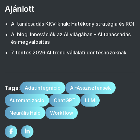
Ajánlott
AI tanácsadás KKV-knak: Hatékony stratégia és ROI
AI blog: Innovációk az AI világában – AI tanácsadás
és megvalósítás
7 fontos 2026 AI trend vállalati döntéshozóknak
Tags:
Adatintegráció
AI-Asszisztensek
Automatizáció
ChatGPT
LLM
Neurális Háló
Workflow