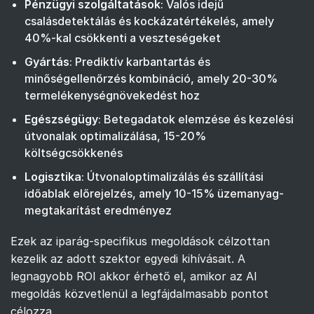
Pénzügyi szolgáltatások
: Valós idejű
csalásdetektálás és kockázatértékelés, amely
40%-kal csökkenti a veszteségeket
Gyártás
: Prediktív karbantartás és
minőségellenőrzés kombináció, amely 20-30%
termelékenységnövekedést hoz
Egészségügy
: Betegadatok elemzése és kezelési
útvonalak optimalizálása, 15-20%
költségcsökkenés
Logisztika
: Útvonaloptimalizálás és szállítási
időablak előrejelzés, amely 10-15% üzemanyag-
megtakarítást eredményez
Ezek az iparág-specifikus megoldások célzottan
kezelik az adott szektor egyedi kihívásait. A
legnagyobb ROI akkor érhető el, amikor az AI
megoldás közvetlenül a legfájdalmasabb pontot
célozza.