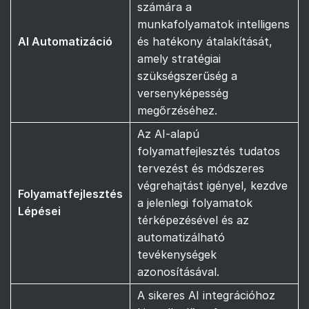
számára a
munkafolyamatok intelligens
AI Automatizáció
és hatékony átalakítását,
amely stratégiai
szükségszerűség a
versenyképesség
megőrzéséhez.
Az AI-alapú
folyamatfejlesztés tudatos
tervezést és módszeres
végrehajtást igényel, kezdve
Folyamatfejlesztés
a jelenlegi folyamatok
Lépései
térképezésével és az
automatizálható
tevékenységek
azonosításával.
A sikeres AI integrációhoz