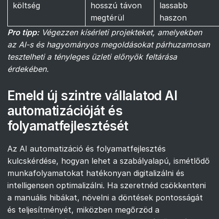
költség
hosszú távon
lassabb
megtérül
haszon
Pro tipp:
Végezzen kísérleti projekteket, amelyekben
az AI-s és hagyományos megoldásokat párhuzamosan
tesztelheti a tényleges üzleti előnyök feltárása
érdekében.
Emeld új szintre vállalatod AI
automatizációját és
folyamatfejlesztését
Az AI automatizáció és folyamatfejlesztés
kulcskérdése, hogyan lehet a szabályalapú, ismétlődő
munkafolyamatokat hatékonyan digitalizálni és
intelligensen optimalizálni. Ha szeretnéd csökkenteni
a manuális hibákat, növelni a döntések pontosságát
és teljesítményét, miközben megőrzöd a