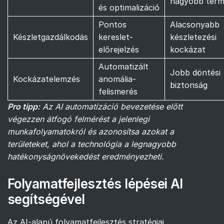
nagyobb term
és optimalizáció
Pontos
Alacsonyabb
Készletgazdálkodás
kereslet-
készletezési
előrejelzés
kockázat
Automatizált
Jobb döntési
Kockázatelemzés
anomália-
biztonság
felismerés
Pro tipp:
Az AI automatizáció bevezetése előtt
végezzen átfogó felmérést a jelenlegi
munkafolyamatokról és azonosítsa azokat a
területeket, ahol a technológia a legnagyobb
hatékonyságnövekedést eredményezheti.
Folyamatfejlesztés lépései AI
segítségével
Az AI-alapú folyamatfejlesztés stratégiai