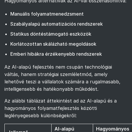
Hagyományos alternatívák az AI-val összehasonlítva:
Manuális folyamatmenedzsment
Szabályalapú automatizációs rendszerek
Statikus döntéstámogató eszközök
Korlátozottan skálázható megoldások
Emberi hibákra érzékenyebb rendszerek
Az AI-alapú fejlesztés nem csupán technológiai
váltás, hanem stratégiai szemléletmód, amely
lehetővé teszi a vállalatok számára a rugalmasabb,
intelligensebb és hatékonyabb működést.
Az alábbi táblázat áttekintést ad az AI-alapú és a
hagyományos folyamatfejlesztés közötti
leglényegesebb különbségekről:
AI-alapú
Hagyományos