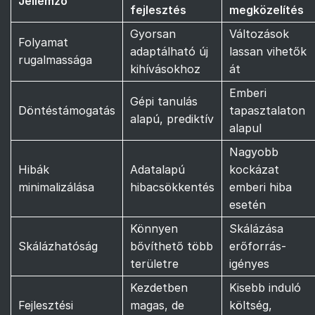
Jellemző
fejlesztés
megközelítés
Gyorsan
Változások
Folyamat
adaptálható új
lassan vihetők
rugalmassága
kihívásokhoz
át
Emberi
Gépi tanulás
Döntéstámogatás
tapasztalaton
alapú, prediktív
alapul
Nagyobb
Hibák
Adatalapú
kockázat
minimalizálása
hibacsökkentés
emberi hiba
esetén
Könnyen
Skálázása
Skálázhatóság
bővíthető több
erőforrás-
területre
igényes
Kezdetben
Kisebb induló
Fejlesztési
magas, de
költség,