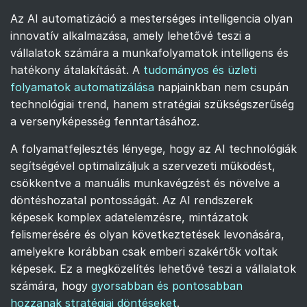
Az AI automatizáció a mesterséges intelligencia olyan
innovatív alkalmazása, amely lehetővé teszi a
vállalatok számára a munkafolyamatok intelligens és
hatékony átalakítását. A
tudományos és üzleti
folyamatok automatizálása
napjainkban nem csupán
technológiai trend, hanem stratégiai szükségszerűség
a versenyképesség fenntartásához.
A folyamatfejlesztés lényege, hogy az AI technológiák
segítségével optimalizáljuk a szervezeti működést,
csökkentve a manuális munkavégzést és növelve a
döntéshozatal pontosságát. Az AI rendszerek
képesek komplex adatelemzésre, mintázatok
felismerésére és olyan következtetések levonására,
amelyekre korábban csak emberi szakértők voltak
képesek. Ez a megközelítés lehetővé teszi a vállalatok
számára, hogy
gyorsabban és pontosabban
hozzanak stratégiai döntéseket
.