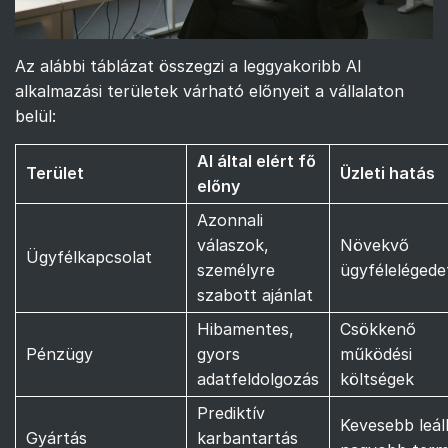
Az alábbi táblázat összegzi a leggyakoribb AI
alkalmazási területek várható előnyeit a vállalaton
belül:
AI által elért fő
Terület
Üzleti hatás
előny
Azonnali
válaszok,
Növekvő
Ügyfélkapcsolat
személyre
ügyfélelégede
szabott ajánlat
Hibamentes,
Csökkenő
Pénzügy
gyors
működési
adatfeldolgozás
költségek
Prediktív
Kevesebb leáll
Gyártás
karbantartás