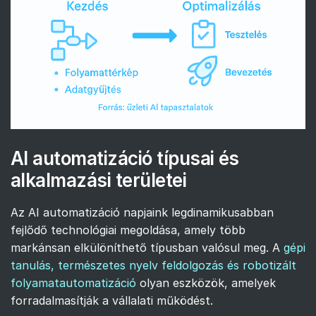
AI automatizáció típusai és
alkalmazási területei
Az AI automatizáció napjaink legdinamikusabban
fejlődő technológiai megoldása, amely több
markánsan elkülöníthető típusban valósul meg. A
gépi
tanulás, természetes nyelv feldolgozás és robotizált
folyamatautomatizáció
olyan eszközök, amelyek
forradalmasítják a vállalati működést.