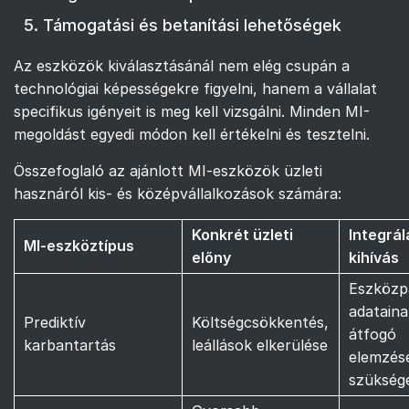
Támogatási és betanítási lehetőségek
Az eszközök kiválasztásánál nem elég csupán a
technológiai képességekre figyelni, hanem a vállalat
specifikus igényeit is meg kell vizsgálni. Minden MI-
megoldást egyedi módon kell értékelni és tesztelni.
Összefoglaló az ajánlott MI-eszközök üzleti
hasznáról kis- és középvállalkozások számára:
Konkrét üzleti
Integrál
MI-eszköztípus
előny
kihívás
Eszközp
adataina
Prediktív
Költségcsökkentés,
átfogó
karbantartás
leállások elkerülése
elemzés
szükség