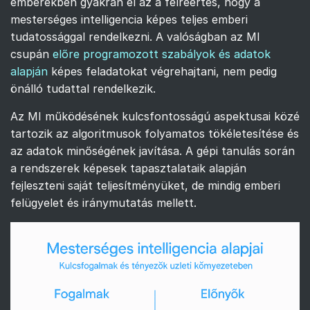
emberekben gyakran él az a félreértés, hogy a
mesterséges intelligencia képes teljes emberi
tudatossággal rendelkezni. A valóságban az MI
csupán
előre programozott szabályok és adatok
alapján
képes feladatokat végrehajtani, nem pedig
önálló tudattal rendelkezik.
Az MI működésének kulcsfontosságú aspektusai közé
tartozik az algoritmusok folyamatos tökéletesítése és
az adatok minőségének javítása. A gépi tanulás során
a rendszerek képesek tapasztalataik alapján
fejleszteni saját teljesítményüket, de mindig emberi
felügyelet és iránymutatás mellett.