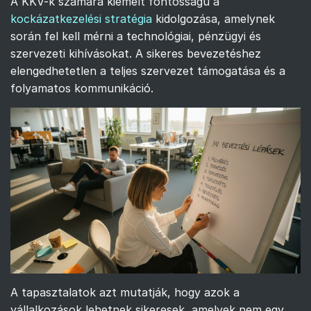
A KKV-k számára kiemelt fontosságú a
kockázatkezelési stratégia
kidolgozása, amelynek
során fel kell mérni a technológiai, pénzügyi és
szervezeti kihívásokat. A sikeres bevezetéshez
elengedhetetlen a teljes szervezet támogatása és a
folyamatos kommunikáció.
A tapasztalatok azt mutatják, hogy azok a
vállalkozások lehetnek sikeresek, amelyek nem egy