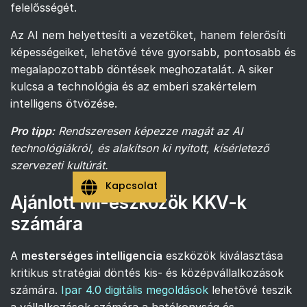
felelősségét.
Az AI nem helyettesíti a vezetőket, hanem felerősíti
képességeiket, lehetővé téve gyorsabb, pontosabb és
megalapozottabb döntések meghozatalát. A siker
kulcsa a technológia és az emberi szakértelem
intelligens ötvözése.
Pro tipp:
Rendszeresen képezze magát az AI
technológiákról, és alakítson ki nyitott, kísérletező
szervezeti kultúrát.
Kapcsolat
Ajánlott MI-eszközök KKV-k
számára
A
mesterséges intelligencia
eszközök kiválasztása
kritikus stratégiai döntés kis- és középvállalkozások
számára.
Ipar 4.0 digitális megoldások
lehetővé teszik
a vállalkozások számára a hatékonyság és