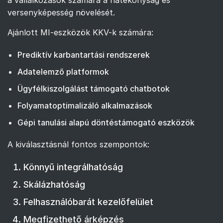
versenyképesség növelését.
Ajánlott MI-eszközök KKV-k számára:
Prediktív karbantartási rendszerek
Adatelemző platformok
Ügyfélkiszolgálást támogató chatbotok
Folyamatoptimalizáló alkalmazások
Gépi tanulási alapú döntéstámogató eszközök
A kiválasztásnál fontos szempontok:
Könnyű integrálhatóság
Skálázhatóság
Felhasználóbarát kezelőfelület
Megfizethető árképzés