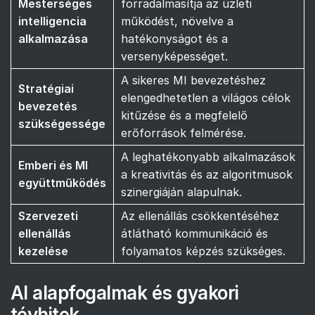
Mesterséges
forradalmasítja az üzleti
intelligencia
működést, növelve a
alkalmazása
hatékonyságot és a
versenyképességet.
A sikeres MI bevezetéshez
Stratégiai
elengedhetetlen a világos célok
bevezetés
kitűzése és a megfelelő
szükségessége
erőforrások felmérése.
A leghatékonyabb alkalmazások
Emberi és MI
a kreativitás és az algoritmusok
együttműködés
szinergiáján alapulnak.
Szervezeti
Az ellenállás csökkentéséhez
ellenállás
átlátható kommunikáció és
kezelése
folyamatos képzés szükséges.
AI alapfogalmak és gyakori
tévhitek