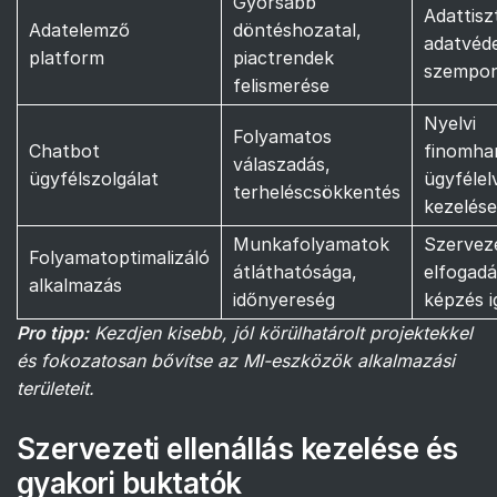
Gyorsabb
Adattisz
Adatelemző
döntéshozatal,
adatvéd
platform
piactrendek
szempo
felismerése
Nyelvi
Folyamatos
Chatbot
finomha
válaszadás,
ügyfélszolgálat
ügyfélel
terheléscsökkentés
kezelése
Munkafolyamatok
Szerveze
Folyamatoptimalizáló
átláthatósága,
elfogadá
alkalmazás
időnyereség
képzés 
Pro tipp:
Kezdjen kisebb, jól körülhatárolt projektekkel
és fokozatosan bővítse az MI-eszközök alkalmazási
területeit.
Szervezeti ellenállás kezelése és
gyakori buktatók