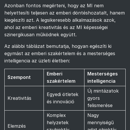
Azonban fontos megérteni, hogy az MI nem
helyettesíti teljesen az emberi döntéshozatalt, hanem
kiegészíti azt. A legsikeresebb alkalmazások azok,
ahol az emberi kreativitás és az MI képességei
szinergikusan működnek együtt.
Az alábbi táblázat bemutatja, hogyan egészíti ki
egymást az emberi szakértelem és a mesterséges
intelligencia az üzleti életben:
Emberi
Mesterséges
Szempont
szakértelem
intelligencia
Új mintázatok
Egyedi ötletek
Kreativitás
gyors
és innováció
felismerése
Komplex
Nagy
helyzetek
mennyiségű
Elemzés
szubjektív
adat objektív