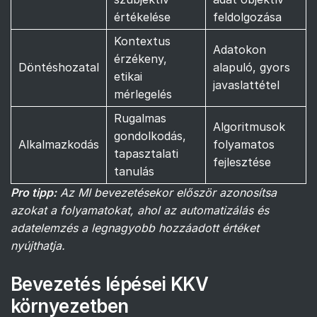
értékelése
feldolgozása
Kontextus
Adatokon
érzékeny,
Döntéshozatal
alapuló, gyors
etikai
javaslattétel
mérlegelés
Rugalmas
Algoritmusok
gondolkodás,
Alkalmazkodás
folyamatos
tapasztalati
fejlesztése
tanulás
Pro tipp:
Az MI bevezetésekor először azonosítsa
azokat a folyamatokat, ahol az automatizálás és
adatelemzés a legnagyobb hozzáadott értéket
nyújthatja.
Bevezetés lépései KKV
környezetben