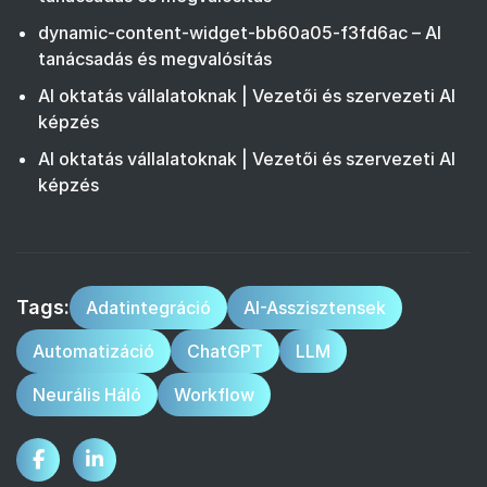
dynamic-content-widget-bb60a05-f3fd6ac – AI
tanácsadás és megvalósítás
AI oktatás vállalatoknak | Vezetői és szervezeti AI
képzés
AI oktatás vállalatoknak | Vezetői és szervezeti AI
képzés
Tags:
Adatintegráció
AI-Asszisztensek
Automatizáció
ChatGPT
LLM
Neurális Háló
Workflow