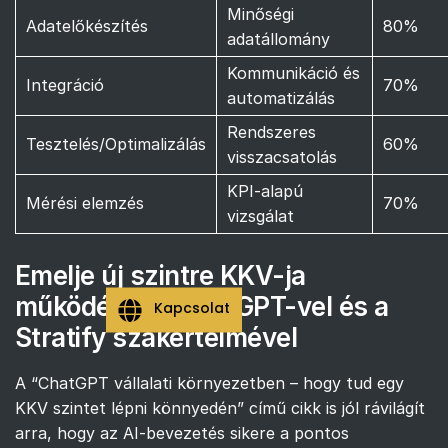
Minőségi
Adatelőkészítés
80%
adatállomány
Kommunikáció és
Integráció
70%
automatizálás
Rendszeres
Tesztelés/Optimalizálás
60%
visszacsatolás
KPI-alapú
Mérési elemzés
70%
vizsgálat
Emelje új szintre KKV-ja
működését a ChatGPT-vel és a
Kapcsolat
Stratify szakértelmével
A “ChatGPT vállalati környezetben – hogy tud egy
KKV szintet lépni könnyedén” című cikk is jól rávilágít
arra, hogy az AI-bevezetés sikere a pontos