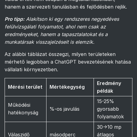
hanem a szervezeti tanulásban és fejlődésben rejlik.
Pro tipp:
Alakítson ki egy rendszeres negyedéves
felülvizsgálati folyamatot, ahol nem csak az
eredményeket, hanem a tapasztalatokat és a
munkatársak visszajelzéseit is elemzik.
Az alábbi táblázat összegzi, milyen területeken
mérhető legjobban a ChatGPT bevezetésének hatása
vállalati környezetben.
Eredmény
Mérési terület
Mértékegység
példák
15-25%
Működési
%-os javulás
gyorsabb
hatékonyság
folyamatok
30→10 mp
Válaszidő
másodperc
átlagos