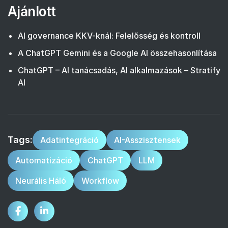
Ajánlott
AI governance KKV-knál: Felelősség és kontroll
A ChatGPT Gemini és a Google AI összehasonlítása
ChatGPT – AI tanácsadás, AI alkalmazások – Stratify
AI
Tags:
Adatintegráció
AI-Asszisztensek
Automatizáció
ChatGPT
LLM
Neurális Háló
Workflow