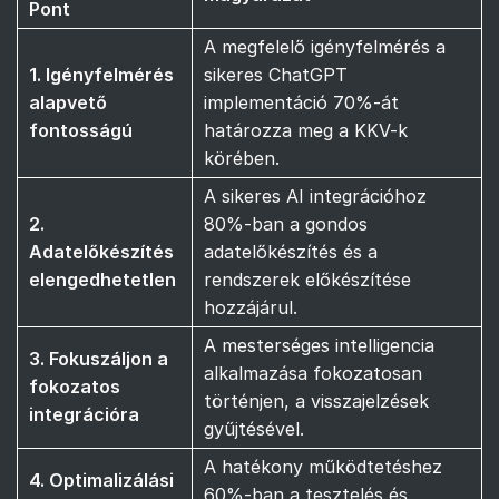
Pont
A megfelelő igényfelmérés a
1. Igényfelmérés
sikeres ChatGPT
alapvető
implementáció 70%-át
fontosságú
határozza meg a KKV-k
körében.
A sikeres AI integrációhoz
2.
80%-ban a gondos
Adatelőkészítés
adatelőkészítés és a
elengedhetetlen
rendszerek előkészítése
hozzájárul.
A mesterséges intelligencia
3. Fokuszáljon a
alkalmazása fokozatosan
fokozatos
történjen, a visszajelzések
integrációra
gyűjtésével.
A hatékony működtetéshez
4. Optimalizálási
60%-ban a tesztelés és