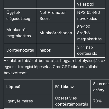
válaszidő
Ügyfél-
Net Promoter
NPS 65→80
elégedettség
Score
növekedés
80–120
Munkaerő-
Munkaóra/hónap
óra/hó
megtakarítás
megtakarítás
3→1 nap
Döntéshozatal
napok
döntési idő
Az alábbi táblázat bemutatja, hogyan befolyásolják az
egyes stratégiai lépések a ChatGPT sikeres vállalati
bevezetését.
Sikeres
Lépcső
Fő fókusz
arány
Operatív és
Igényfelmérés
70%
döntéstámogatás