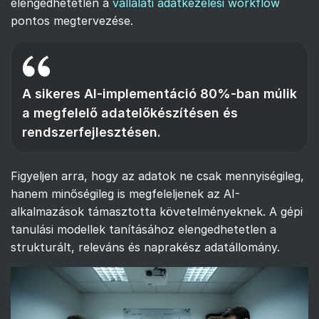
elengedhetetlen a
vállalati adatkezelési workflow
pontos megtervezése.
A sikeres AI-implementáció 80%-ban múlik
a megfelelő adatelőkészítésen és
rendszerfejlesztésen.
Figyeljen arra, hogy az adatok ne csak mennyiségileg,
hanem minőségileg is megfeleljenek az AI-
alkalmazások támasztotta követelményeknek. A gépi
tanulási modellek tanításához elengedhetetlen a
strukturált, releváns és naprakész adatállomány.