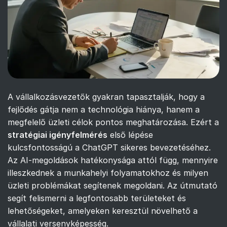
A vállalkozásvezetők gyakran tapasztalják, hogy a
fejlődés gátja nem a technológia hiánya, hanem a
megfelelő üzleti célok pontos meghatározása. Ezért a
stratégiai igényfelmérés
első lépése
kulcsfontosságú a ChatGPT sikeres bevezetéséhez.
Az AI-megoldások hatékonysága attól függ, mennyire
illeszkednek a munkahelyi folyamatokhoz és milyen
üzleti problémákat segítenek megoldani. Az útmutató
segít felismerni a legfontosabb területeket és
lehetőségeket, amelyeken keresztül növelhető a
vállalati versenyképesség.