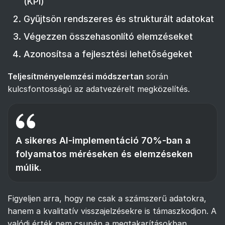
(KPI)
Gyűjtsön rendszeres és strukturált adatokat
Végezzen összehasonlító elemzéseket
Azonosítsa a fejlesztési lehetőségeket
Teljesítményelemzési módszertan
során
kulcsfontosságú az adatvezérelt megközelítés.
A sikeres AI-implementáció 70%-ban a
folyamatos méréseken és elemzéseken
múlik.
Figyeljen arra, hogy ne csak a számszerű adatokra,
hanem a kvalitatív visszajelzésekre is támaszkodjon. A
valódi érték nem csupán a megtakarításokban,