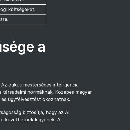
ogi költségeket.
sre.
űsége a
 Az etikus mesterséges intelligencia
 és társadalmi normáknak. Közepes magyar
at és ügyfélvesztést okozhatnak.
zságosság biztosítja, hogy az AI
on követhetőek legyenek. A