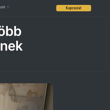
unk
Kapcsolat
Több
knek