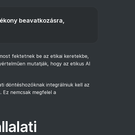
atékony beavatkozásra,
most fektetnek be az etikai keretekbe,
yértelműen mutatják, hogy az etikus AI
ati döntéshozóknak integrálniuk kell az
ig. Ez nemcsak megfelel a
lalati