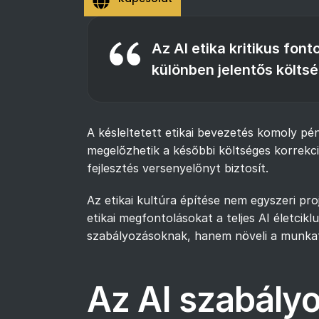
Az AI etika kritikus fo
különben jelentős költs
A késleltetett etikai bevezetés komoly pé
megelőzhetik a későbbi költséges korrekc
fejlesztés versenyelőnyt biztosít.
Az etikai kultúra építése nem egyszeri pro
etikai megfontolásokat a teljes AI életcik
szabályozásoknak, hanem növeli a munkatá
Az AI szabályo