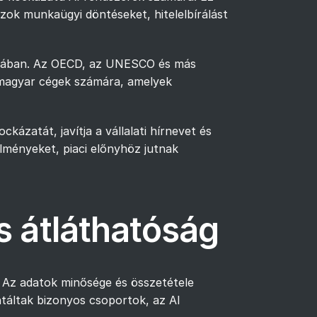
 azok munkaügyi döntéseket, hitelelbírálást
ásában. Az OECD, az UNESCO és más
 magyar cégek számára, amelyek
kázatát, javítja a vállalati hírnevet és
lményeket, piaci előnyhöz jutnak
s átláthatóság
k. Az adatok minősége és összetétele
táltak bizonyos csoportok, az AI