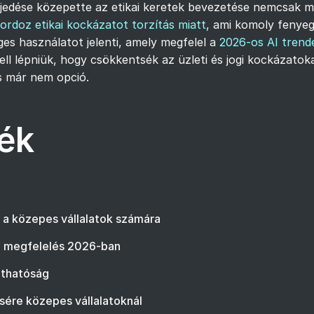
erjedése közepette az etikai keretek bevezetése nemcsak 
rdoz etikai kockázatot torzítás miatt
, ami komoly fenyeg
éges használatot jelenti, amely megfelel a
2026-os AI trend
l lépniük, hogy csökkentsék az üzleti és jogi kockázatok
s már nem opció.
ék
e a közepes vállalatok számára
ti megfelelés 2026-ban
láthatóság
sére közepes vállalatoknál