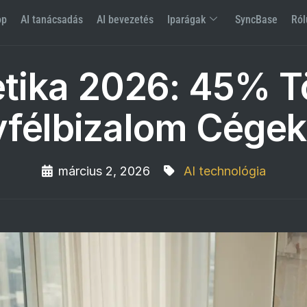
op
AI tanácsadás
AI bevezetés
Iparágak
SyncBase
Ról
etika 2026: 45% 
félbizalom Cége
március 2, 2026
AI technológia