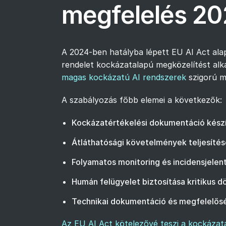
megfelelés 2
A 2024-ben hatályba lépett EU AI Act alap
rendelet kockázatalapú megközelítést al
magas kockázatú AI rendszerek
szigorú me
A szabályozás főbb elemei a következők:
Kockázatértékelési dokumentáció készí
Átláthatósági követelmények teljesítés
Folyamatos monitoring és incidensjelent
Humán felügyelet biztosítása kritikus 
Technikai dokumentáció és megfelelősé
Az EU AI Act kötelezővé teszi a kockázat