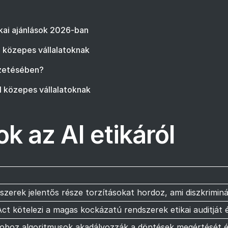
kai ajánlások 2026-ban
je közepes vállalatoknak
ezetésében?
l közepes vállalatoknak
k az AI etikáról
szerek jelentős része torzításokat hordoz, ami diszkrimin
ct kötelezi a magas kockázatú rendszerek etikai auditját 
doboz algoritmusok akadályozzák a döntések megértését é