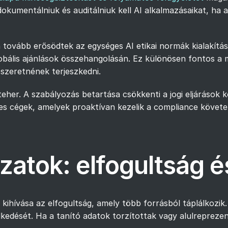
 dokumentálniuk és auditálniuk kell AI alkalmazásaikat, ha
tovább erősödtek az egységes AI etikai normák kialakít
obális ajánlások összehangolásán. Ez különösen fontos a
szeretnének terjeszkedni.
her. A szabályozás betartása csökkenti a jogi eljárások koc
pes cégek, amelyek proaktívan kezelik a compliance követe
ázatok: elfogultság é
i kihívása az elfogultság, amely több forrásból táplálkozi
kedését. Ha a tanító adatok torzítottak vagy alulreprezen