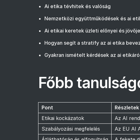
Ai etika tévhitek és valóság
Nemzetközi együttműködések és ai eti
Ai etikai keretek üzleti előnyei és jövő
Hogyan segít a stratify az ai etika bev
Gyakran ismételt kérdések az ai etikáró
Főbb tanulságo
Pont
Részletek
Etikai kockázatok
Az AI rend
Szabályozási megfelelés
Az EU AI A
Átláthatóság és elfogultság
A fekete 