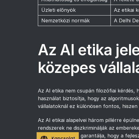
Üzleti előnyök
Az etikai 
Nemzetközi normák
A Delhi De
Az AI etika je
közepes válla
Az AI etika nem csupán filozófiai kérdés, 
használat biztosítja, hogy az algoritmus
vállalatoknál ez különösen fontos, hiszen 
Az AI etikai alapelvei három pillérre épüln
rendszerek ne diszkriminálják az emberek
felelősségvállalás garantálja, hogy a fej
Kapcsolat