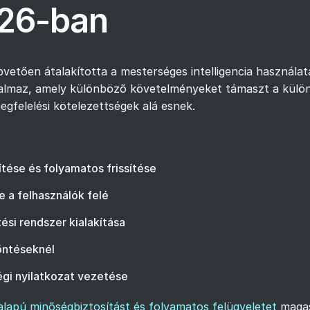
026-ban
vetően átalakította a mesterséges intelligencia használa
kalmaz, amely különböző követelményeket támaszt a külön
gfelelési kötelezettségek alá esnek.
tése és folyamatos frissítése
e a felhasználók felé
ési rendszer kialakítása
döntéseknél
gi nyilatkozat vezetése
alapú minőségbiztosítást és folyamatos felügyeletet
magas