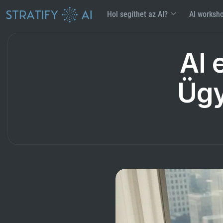
Hol segíthet az AI?
AI worksh
AI 
Ügy