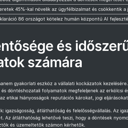
keretek 45%-kal növelik az ügyfélbizalmat és csökkentik a j
klaráció 86 országot kötelez humán központú AI fejleszté
lentősége és időszer
latok számára
hanem gyakorlati eszköz a vállalati kockázatok kezelésére.
ok és döntéshozatali folyamatok megfeleljenek az erkölcsi
az etikai hiányosságok reputációs károkat, jogi eljárások
ek: igazságosság, átláthatóság és felelősségvállalás. Az iga
et. Az átláthatóság lehetővé teszi, hogy a döntések nyom
lesztők és üzemeltetők számon kérhetők.