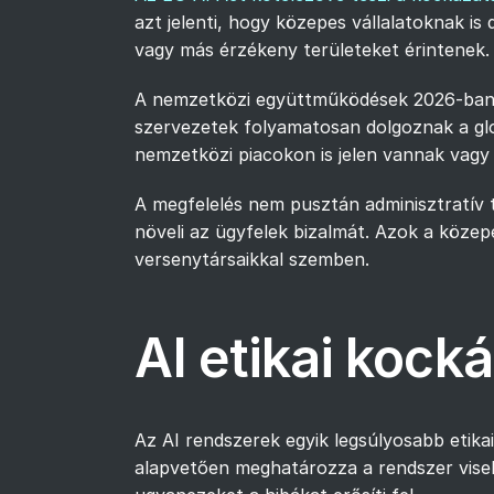
azt jelenti, hogy közepes vállalatoknak is
vagy más érzékeny területeket érintenek.
A nemzetközi együttműködések 2026-ban 
szervezetek folyamatosan dolgoznak a gl
nemzetközi piacokon is jelen vannak vagy 
A megfelelés nem pusztán adminisztratív te
növeli az ügyfelek bizalmát. Azok a köze
versenytársaikkal szemben.
AI etikai kock
Az AI rendszerek egyik legsúlyosabb etika
alapvetően meghatározza a rendszer visel