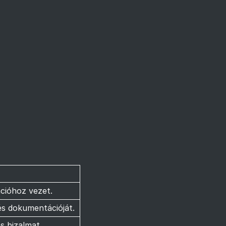
ációhoz vezet.
és dokumentációját.
s bizalmat.