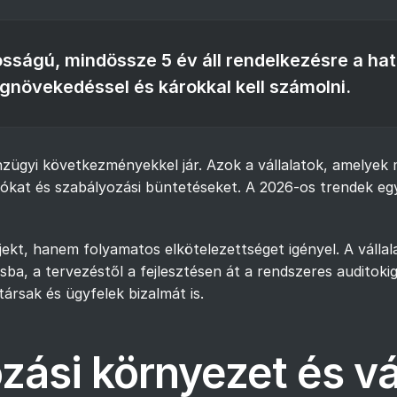
ntosságú, mindössze 5 év áll rendelkezésre a h
égnövekedéssel és károkkal kell számolni.
nzügyi következményekkel jár. Azok a vállalatok, amelyek 
iókat és szabályozási büntetéseket. A 2026-os trendek eg
jekt, hanem folyamatos elkötelezettséget igényel. A vállal
lusba, a tervezéstől a fejlesztésen át a rendszeres auditok
rsak és ügyfelek bizalmát is.
zási környezet és vál