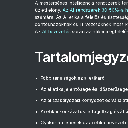
A mesterséges intelligencia rendszerek t
üzleti előny.
Az AI rendszerek 30-50%-a ho
számára. Az AI etika a felelős és tisztess
döntéshozóknak és IT vezetőknek most kel
Az
AI bevezetés
során az etikai megfelelé
Tartalomjegyz
Főbb tanulságok az ai etikáról
Az ai etika jelentősége és időszerűség
Az ai szabályozási környezet és vállala
Ai etikai kockázatok: elfogultság és át
Gyakorlati lépések az ai etika bevezeté