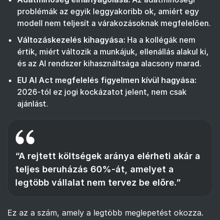
problémák az egyik leggyakoribb ok, amiért egy
modell nem teljesít a várakozásoknak megfelelően.
Változáskezelés kihagyása:
Ha a kollégák nem
értik, miért változik a munkájuk, ellenállás alakul ki,
és az AI rendszer kihasználtsága alacsony marad.
EU AI Act megfelelés figyelmen kívül hagyása:
2026-tól ez jogi kockázatot jelent, nem csak
ajánlást.
“A rejtett költségek aránya elérheti akár a
teljes beruházás 60%-át, amelyet a
legtöbb vállalat nem tervez be előre.”
Ez az a szám, amely a legtöbb meglepetést okozza.