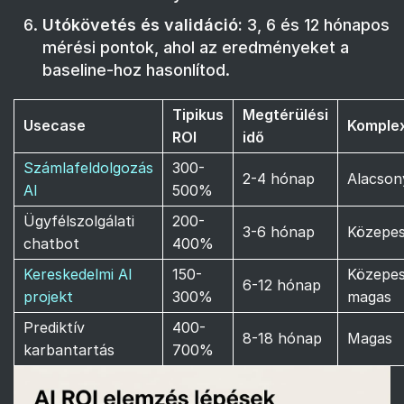
Utókövetés és validáció:
3, 6 és 12 hónapos
mérési pontok, ahol az eredményeket a
baseline-hoz hasonlítod.
Tipikus
Megtérülési
Usecase
Komplex
ROI
idő
Számlafeldolgozás
300-
2-4 hónap
Alacson
AI
500%
Ügyfélszolgálati
200-
3-6 hónap
Közepe
chatbot
400%
Kereskedelmi AI
150-
Közepes
6-12 hónap
projekt
300%
magas
Prediktív
400-
8-18 hónap
Magas
karbantartás
700%