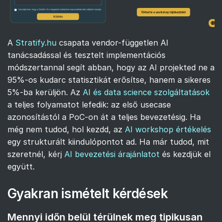
A
Stratify.hu
csapata vendor-független AI
tanácsadással és tesztelt implementációs
módszertannal segít abban, hogy az AI projekted ne a
95%-os kudarc statisztikát erősítse, hanem a sikeres
5%-ba kerüljön. Az
AI és data science szolgáltatások
a teljes folyamatot lefedik: az első usecase
azonosítástól a PoC-on át a teljes bevezetésig. Ha
még nem tudod, hol kezdd, az
AI workshop értékelés
egy strukturált kiindulópontot ad. Ha már tudod, mit
szeretnél, kérj
AI bevezetési árajánlatot
és kezdjük el
együtt.
Gyakran ismételt kérdések
Mennyi időn belül térülnek meg tipikusan