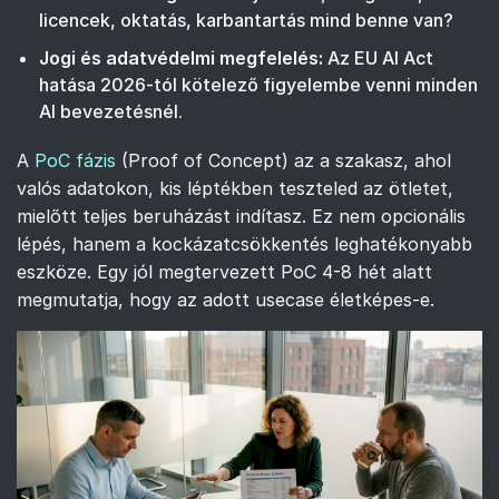
licencek, oktatás, karbantartás mind benne van?
Jogi és adatvédelmi megfelelés:
Az
EU AI Act
hatása
2026-tól kötelező figyelembe venni minden
AI bevezetésnél.
A
PoC fázis
(Proof of Concept) az a szakasz, ahol
valós adatokon, kis léptékben teszteled az ötletet,
mielőtt teljes beruházást indítasz. Ez nem opcionális
lépés, hanem a kockázatcsökkentés leghatékonyabb
eszköze. Egy jól megtervezett PoC 4-8 hét alatt
megmutatja, hogy az adott usecase életképes-e.