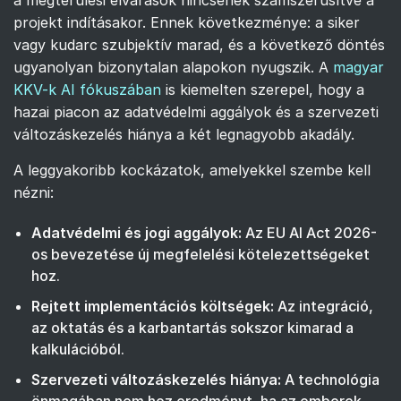
a megtérülési elvárások nincsenek számszerűsítve a
projekt indításakor. Ennek következménye: a siker
vagy kudarc szubjektív marad, és a következő döntés
ugyanolyan bizonytalan alapokon nyugszik. A
magyar
KKV-k AI fókuszában
is kiemelten szerepel, hogy a
hazai piacon az adatvédelmi aggályok és a szervezeti
változáskezelés hiánya a két legnagyobb akadály.
A leggyakoribb kockázatok, amelyekkel szembe kell
nézni:
Adatvédelmi és jogi aggályok:
Az EU AI Act 2026-
os bevezetése új megfelelési kötelezettségeket
hoz.
Rejtett implementációs költségek:
Az integráció,
az oktatás és a karbantartás sokszor kimarad a
kalkulációból.
Szervezeti változáskezelés hiánya:
A technológia