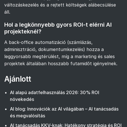
változáskezelés és a rejtett költségek alábecsülése
áll.
Hol a legkönnyebb gyors ROI-t elérni AI
projekteknél?
A back-office automatizáció (számlázás,
adminisztráció, dokumentumkezelés) hozza a
leggyorsabb megtérülést, míg a marketing és sales
projektek általában hosszabb futamidőt igényelnek.
Ajánlott
AI alapú adatfelhasználás 2026: 30% ROI
növekedés
AI blog: Innovációk az AI világában – AI tanácsadás
és megvalósítás
AI tanácsadás KKV-knak: Hatékony stratégia és ROI