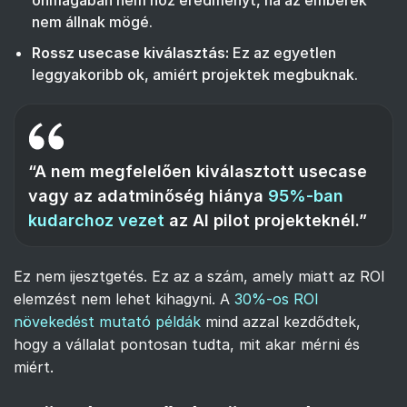
önmagában nem hoz eredményt, ha az emberek
nem állnak mögé.
Rossz usecase kiválasztás:
Ez az egyetlen
leggyakoribb ok, amiért projektek megbuknak.
“A nem megfelelően kiválasztott usecase
vagy az adatminőség hiánya
95%-ban
kudarchoz vezet
az AI pilot projekteknél.”
Ez nem ijesztgetés. Ez az a szám, amely miatt az ROI
elemzést nem lehet kihagyni. A
30%-os ROI
növekedést mutató példák
mind azzal kezdődtek,
hogy a vállalat pontosan tudta, mit akar mérni és
miért.