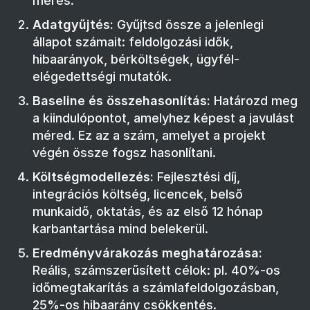
mérés.
Adatgyűjtés:
Gyűjtsd össze a jelenlegi
állapot számait: feldolgozási idők,
hibaarányok, bérköltségek, ügyfél-
elégedettségi mutatók.
Baseline és összehasonlítás:
Határozd meg
a kiindulópontot, amelyhez képest a javulást
méred. Ez az a szám, amelyet a projekt
végén össze fogsz hasonlítani.
Költségmodellezés:
Fejlesztési díj,
integrációs költség, licencek, belső
munkaidő, oktatás, és az első 12 hónap
karbantartása mind belekerül.
Eredményvárakozás meghatározása:
Reális, számszerűsített célok: pl. 40%-os
időmegtakarítás a számlafeldolgozásban,
25%-os hibaarány csökkentés.