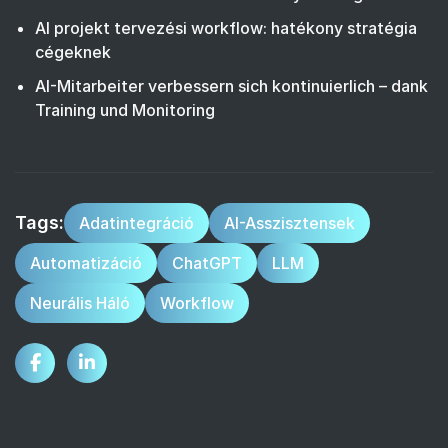
AI projekt tervezési workflow: hatékony stratégia
cégeknek
AI-Mitarbeiter verbessern sich kontinuierlich – dank
Training und Monitoring
Tags:
Adatintegráció
AI-Asszisztensek
Automatizáció
ChatGPT
LLM
Neurális Háló
Workflow