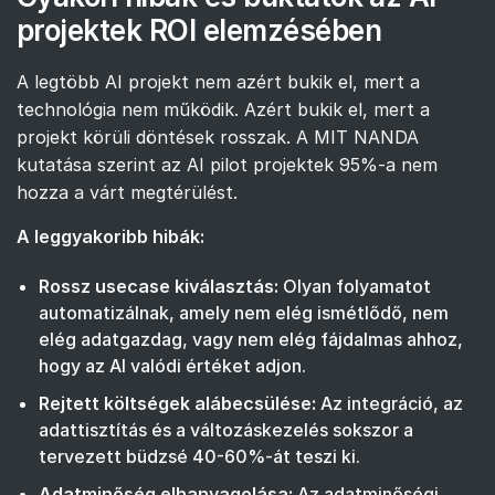
projektek ROI elemzésében
A legtöbb AI projekt nem azért bukik el, mert a
technológia nem működik. Azért bukik el, mert a
projekt körüli döntések rosszak. A MIT NANDA
kutatása szerint az AI pilot projektek 95%-a nem
hozza a várt megtérülést.
A leggyakoribb hibák:
Rossz usecase kiválasztás:
Olyan folyamatot
automatizálnak, amely nem elég ismétlődő, nem
elég adatgazdag, vagy nem elég fájdalmas ahhoz,
hogy az AI valódi értéket adjon.
Rejtett költségek alábecsülése:
Az integráció, az
adattisztítás és a változáskezelés sokszor a
tervezett büdzsé 40-60%-át teszi ki.
Adatminőség elhanyagolása:
Az adatminőségi