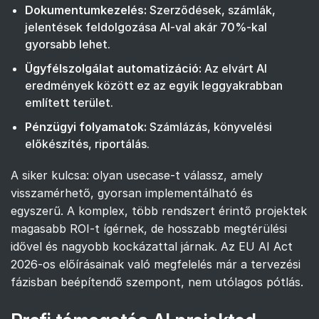
Dokumentumkezelés:
Szerződések, számlák,
jelentések feldolgozása AI-val akár 70%-kal
gyorsabb lehet.
Ügyfélszolgálat automatizáció:
Az
elvárt AI
eredmények
között ez az egyik leggyakrabban
említett terület.
Pénzügyi folyamatok:
Számlázás, könyvelési
előkészítés, riportálás.
A siker kulcsa: olyan usecase-t válassz, amely
visszamérhető, gyorsan implementálható és
egyszerű. A komplex, több rendszert érintő projektek
magasabb ROI-t ígérnek, de hosszabb megtérülési
idővel és nagyobb kockázattal járnak. Az EU AI Act
2026-os előírásainak való megfelelés már a tervezési
fázisban beépítendő szempont, nem utólagos pótlás.