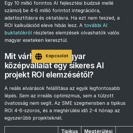
Egy 10 millió forintos AI fejlesztési büdzsé mellé
számolj be 4-6 millió forintot integrációra,
adattisztításra és oktatásra. Ha ezt nem teszed, a
ROI kalkulációd eleve hibás lesz. A
további AI
buktatókról
részletes elemzések olvashatók valós
magyar eseteken keresztül.
Mit várhat egy magyar
Kapcsolat
középvállalat egy sikeres AI
projekt ROI elemzésétől?
A reális elvárások felállítása az egyik legfontosabb
lépés. Sem az irreális optimizmus, sem a túlzott
óvatosság nem segít. Az SME szegmensben a tipikus
ROI 4-6-szoros, és a megtérülési idő 2-4 hónap az
egyszerűbb projekteknél.
Tipikus
Megtérülési