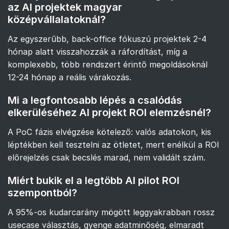
az AI projektek magyar
középvállalatoknál?
Az egyszerűbb, back-office fókuszú projektek 2-4
hónap alatt visszahozzák a ráfordítást, míg a
komplexebb, több rendszert érintő megoldásoknál
12-24 hónap a reális várakozás.
Mi a legfontosabb lépés a csalódás
elkerüléséhez AI projekt ROI elemzésnél?
A PoC fázis elvégzése kötelező: valós adatokon, kis
léptékben kell tesztelni az ötletet, mert enélkül a ROI
előrejelzés csak becslés marad, nem validált szám.
Miért bukik el a legtöbb AI pilot ROI
szempontból?
A 95%-os kudarcarány mögött leggyakrabban rossz
usecase választás, gyenge adatminőség, elmaradt