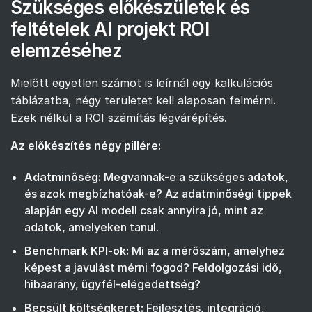
Szükséges előkészületek és
feltételek AI projekt ROI
elemzéséhez
Mielőtt egyetlen számot is leírnál egy kalkulációs
táblázatba, négy területet kell alaposan felmérni.
Ezek nélkül a ROI számítás légvárépítés.
Az előkészítés négy pillére:
Adatminőség:
Megvannak-e a szükséges adatok,
és azok megbízhatóak-e? Az
adatminőségi tippek
alapján egy AI modell csak annyira jó, mint az
adatok, amelyeken tanul.
Benchmark KPI-ok:
Mi az a mérőszám, amelyhez
képest a javulást mérni fogod? Feldolgozási idő,
hibaarány, ügyfél-elégedettség?
Becsült költségkeret:
Fejlesztés, integráció,