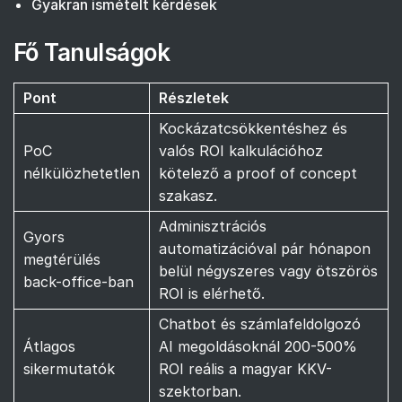
Gyakran ismételt kérdések
Fő Tanulságok
Pont
Részletek
Kockázatcsökkentéshez és
PoC
valós ROI kalkulációhoz
nélkülözhetetlen
kötelező a proof of concept
szakasz.
Adminisztrációs
Gyors
automatizációval pár hónapon
megtérülés
belül négyszeres vagy ötszörös
back-office-ban
ROI is elérhető.
Chatbot és számlafeldolgozó
Átlagos
AI megoldásoknál 200-500%
sikermutatók
ROI reális a magyar KKV-
szektorban.