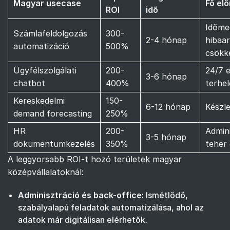
Magyar usecase
Fő el
ROI
idő
Időme
Számlafeldolgozás
300-
2-4 hónap
hibaa
automatizáció
500%
csökk
Ügyfélszolgálati
200-
24/7 e
3-6 hónap
chatbot
400%
terhe
Kereskedelmi
150-
6-12 hónap
Készle
demand forecasting
250%
HR
200-
Admini
3-5 hónap
dokumentumkezelés
350%
teher
A leggyorsabb ROI-t hozó területek magyar
középvállalatoknál:
Adminisztráció és back-office:
Ismétlődő,
szabályalapú feladatok automatizálása, ahol az
adatok már digitálisan elérhetők.