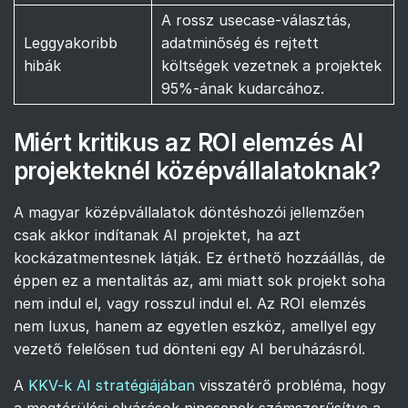
A rossz usecase-választás,
Leggyakoribb
adatminőség és rejtett
hibák
költségek vezetnek a projektek
95%-ának kudarcához.
Miért kritikus az ROI elemzés AI
projekteknél középvállalatoknak?
A magyar középvállalatok döntéshozói jellemzően
csak akkor indítanak AI projektet, ha azt
kockázatmentesnek látják. Ez érthető hozzáállás, de
éppen ez a mentalitás az, ami miatt sok projekt soha
nem indul el, vagy rosszul indul el. Az ROI elemzés
nem luxus, hanem az egyetlen eszköz, amellyel egy
vezető felelősen tud dönteni egy AI beruházásról.
A
KKV-k AI stratégiájában
visszatérő probléma, hogy