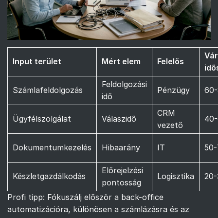
Vár
Input terület
Mért elem
Felelős
idő
Feldolgozási
Számlafeldolgozás
Pénzügy
60
idő
CRM
Ügyfélszolgálat
Válaszidő
40
vezető
Dokumentumkezelés
Hibaarány
IT
50
Előrejelzési
Készletgazdálkodás
Logisztika
20
pontosság
Profi tipp: Fókuszálj először a back-office
automatizációra, különösen a számlázásra és az