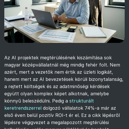
Az AI projektek megtérülésének kiszámítása sok
magyar középvállalatnál még mindig fehér folt. Nem
azért, mert a vezetők nem értik az üzleti logikát,
hanem mert az AI bevezetések körüli bizonytalanság,
a rejtett költségek és az adatminőségi kérdések
együtt olyan komplex képet alkotnak, amelybe
könnyű beleszédülni. Pedig a
strukturált
keretrendszerrel
dolgozó vállalatok 74%-a már az
első éven belül pozitív ROI-t ér el. Ez a cikk lépésről
lépésre végigvezet a megalapozott megtérülési