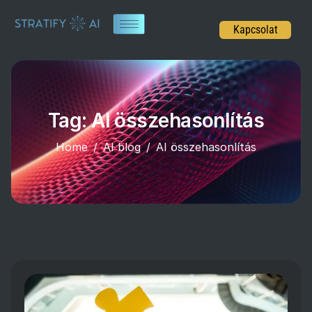
Kapcsolat
Tag: AI összehasonlítás
Home
AI blog
AI összehasonlítás