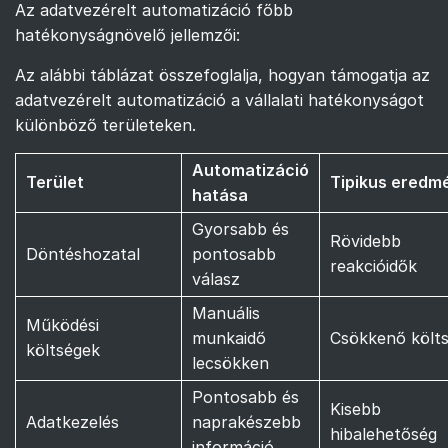
Az adatvezérelt automatizáció főbb
hatékonyságnövelő jellemzői:
Az alábbi táblázat összefoglalja, hogyan támogatja az
adatvezérelt automatizáció a vállalati hatékonyságot
különböző területeken.
Automatizáció
Terület
Tipikus eredm
hatása
Gyorsabb és
Rövidebb
Döntéshozatal
pontosabb
reakcióidők
válasz
Manuális
Működési
munkaidő
Csökkenő költ
költségek
lecsökken
Pontosabb és
Kisebb
Adatkezelés
naprakészebb
hibalehetőség
információ