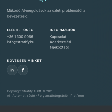
Működő AI-megoldások az üzleti problémától a
bevezetésig.
ELÉRHETŐSÉG
INFORMÁCIÓK
+36 1 300 9066
Kapcsolat
info@stratify.hu
Adatkezelési
tájékoztató
KÖVESSEN MINKET
Copyright Stratify AI Kft. © 2025
AI · Automatizáció · Folyamatintegráció · Platform