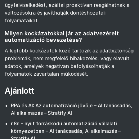
ügyfélviselkedést, ezáltal proaktívan reagálhatnak a
változásokra és javíthatják döntéshozatali
folyamataikat.
Milyen kockázatokkal jár az adatvezérelt
automatizáció bevezetése?
A legfőbb kockázatok közé tartozik az adatbiztonsági
problémák, nem megfelelő hibakezelés, vagy elavult
adatok, amelyek negatívan befolyásolhatják a
folyamatok zavartalan működését.
Ajánlott
RPA és AI: Az automatizáció jövője – AI tanácsadás,
AI alkalmazás – Stratify AI
n8n – nyílt forráskódú automatizáció vállalati
környezetben – AI tanácsadás, AI alkalmazás –
Stratify AI