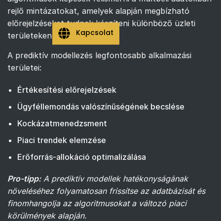
rejlő mintázatokat, amelyek alapján megbízható
előrejelzéseket tudnak készíteni különböző üzleti
Kapcsolat
területeken.
A prediktív modellezés legfontosabb alkalmazási
területei:
Értékesítési előrejelzések
Ügyféllemondás valószínűségének becslése
Kockázatmenedzsment
Piaci trendek elemzése
Erőforrás-allokáció optimalizálása
Pro-tipp:
A prediktív modellek hatékonyságának
növeléséhez folyamatosan frissítse az adatbázisát és
finomhangolja az algoritmusokat a változó piaci
körülmények alapján.