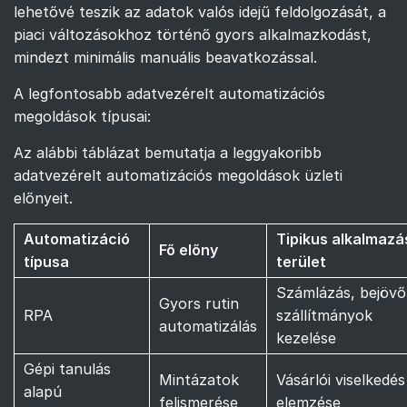
lehetővé teszik az adatok valós idejű feldolgozását, a
piaci változásokhoz történő gyors alkalmazkodást,
mindezt minimális manuális beavatkozással.
A legfontosabb adatvezérelt automatizációs
megoldások típusai:
Az alábbi táblázat bemutatja a leggyakoribb
adatvezérelt automatizációs megoldások üzleti
előnyeit.
Automatizáció
Tipikus alkalmazá
Fő előny
típusa
terület
Számlázás, bejövő
Gyors rutin
RPA
szállítmányok
automatizálás
kezelése
Gépi tanulás
Mintázatok
Vásárlói viselkedés
alapú
felismerése
elemzése