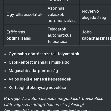
Azonnali
Növekvő
Ügyfélkapcsolatok
válaszok
elégedettség
automatizálása
Feladatok
Erőforrás
Jobb
automatikus
optimalizálás
kapacitáskihas
felosztása
Gyorsabb döntéshozatali folyamatok
Csökkentett manuális munkaidő
Magasabb adatpontosság
Valós idejű elemzési képességek
Költséghatékonyság növelése
Pro-tipp:
Az automatizációs megoldások bevezetése
előtt végezzen átfogó felmérést a jelenlegi
folyamatairól, hogy pontosan meghatározza a