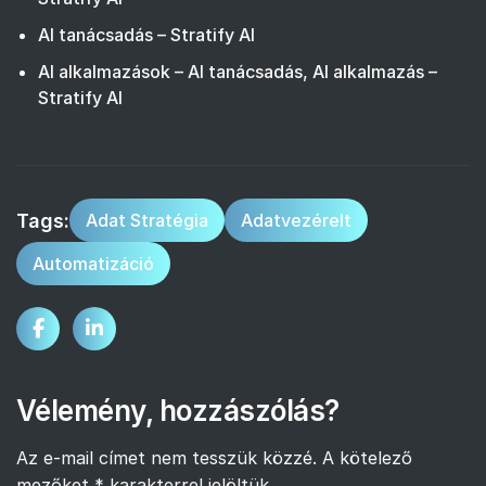
AI tanácsadás – Stratify AI
AI alkalmazások – AI tanácsadás, AI alkalmazás –
Stratify AI
Tags:
Adat Stratégia
Adatvezérelt
Automatizáció
Vélemény, hozzászólás?
Az e-mail címet nem tesszük közzé.
A kötelező
mezőket
*
karakterrel jelöltük