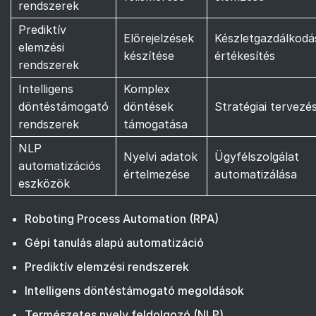
rendszerek
Prediktív
Előrejelzések
Készletgazdálkodá
elemzési
készítése
értékesítés
rendszerek
Intelligens
Komplex
döntéstámogató
döntések
Stratégiai tervezé
rendszerek
támogatása
NLP
Nyelvi adatok
Ügyfélszolgálat
automatizációs
értelmezése
automatizálása
eszközök
Roboting Process Automation (RPA)
Gépi tanulás alapú automatizáció
Prediktív elemzési rendszerek
Intelligens döntéstámogató megoldások
Természetes nyelv feldolgozó (NLP)