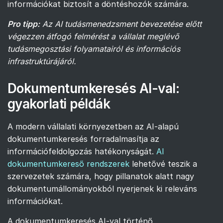
információkat biztosít a döntéshozók számára.
Pro tipp:
Az AI tudásmenedzsment bevezetése előtt
végezzen átfogó felmérést a vállalat meglévő
tudásmegosztási folyamatairól és információs
infrastruktúrájáról.
Dokumentumkeresés AI-val:
gyakorlati példák
A modern vállalati környezetben az AI-alapú
dokumentumkeresés forradalmasítja az
információfeldolgozás hatékonyságát.
AI
dokumentumkereső rendszerek
lehetővé teszik a
szervezetek számára, hogy pillanatok alatt nagy
dokumentumállományokból nyerjenek ki releváns
információkat.
A dokumentumkeresés AI-val történő