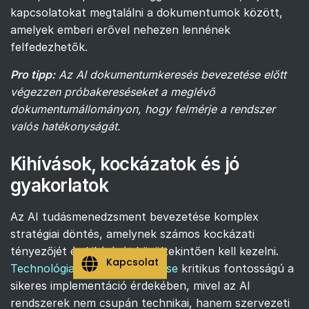
kapcsolatokat megtalálni a dokumentumok között,
amelyek emberi erővel nehezen lennének
felfedezhetők.
Pro tipp:
Az AI dokumentumkeresés bevezetése előtt
végezzen próbakereséseket a meglévő
dokumentumállományon, hogy felmérje a rendszer
valós hatékonyságát.
Kihívások, kockázatok és jó
gyakorlatok
Az AI tudásmenedzsment bevezetése komplex
stratégiai döntés, amelynek számos kockázati
tényezőjét és kihívását körültekintően kell kezelni.
Kapcsolat
Technológiai kihívások kezelése
kritikus fontosságú a
sikeres implementáció érdekében, mivel az AI
rendszerek nem csupán technikai, hanem szervezeti