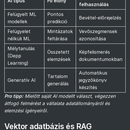
AI típus
Fő előny
felhasználás
Felügyelt ML
Pontos
Bevétel-előrejelzés
modellek
predikció
Felügyelet
Mintázatok
Vevőszegmensek
nélküli ML
feltárása
azonosítása
Mélytanulás
Összetett
Képfelismerés
(Depp
elemzések
dokumentumokban
Learning)
Automatikus
Tartalom
Generatív AI
jegyzőkönyv
generálás
készítés
Pro tipp:
Mielőtt saját AI modellt választ, végezzen
átfogó felmérést a vállalata adatállományáról és
elemzési igényeiről.
Vektor adatbázis és RAG