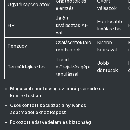
Chatbotok és
Gyors
Ügyfélkapcsolatok
elemzés
válaszok
Jelölt
Pontosabb
HR
kiválasztás AI-
kiválasztás
val
Csalásdetektáló
Kisebb
Pénzügy
rendszerek
kockázat
Trend
Jobb
Termékfejlesztés
előrejelzés gépi
döntések
tanulással
Magasabb pontosság az iparág-specifikus
kontextusban
Csökkentett kockázat a nyilvános
adatmodellekhez képest
Fokozott adatvédelem és biztonság