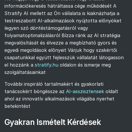
információkeresés hátráltassa cége működését A
Stratify AI mellett az Ön vállalata is kiaknázhatja a
testreszabott AI-alkalmazások nyújtotta előnyöket
legyen szó döntéstámogatásról vagy
folyamatoptimalizálásról Bízza ránk az AI stratégia
megvalósítását és élvezze a megbízható gyors és
egyedi megoldások előnyeit Várjuk hogy szakértői
csapatunkkal együtt fejlesszük vállalatát látogasson
el hozzánk a
stratify.hu
oldalon és ismerje meg
szolgáltatásainkat
További inspiráló tartalmakért és gyakorlati
tanácsokért böngéssze az
AI-asszisztensek
oldalt
ahol az innovatív alkalmazások világába nyerhet
betekintést
Gyakran Ismételt Kérdések