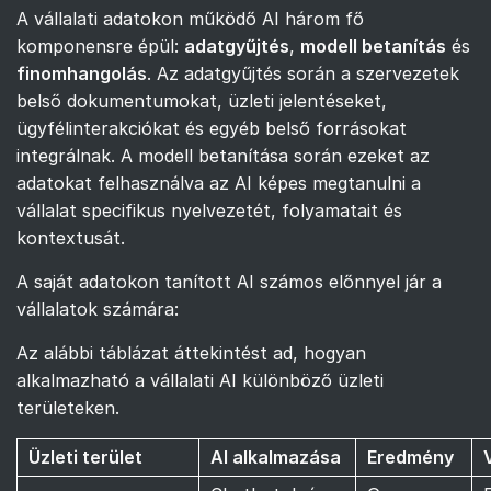
A vállalati adatokon működő AI három fő
komponensre épül:
adatgyűjtés
,
modell betanítás
és
finomhangolás
. Az adatgyűjtés során a szervezetek
belső dokumentumokat, üzleti jelentéseket,
ügyfélinterakciókat és egyéb belső forrásokat
integrálnak. A modell betanítása során ezeket az
adatokat felhasználva az AI képes megtanulni a
vállalat specifikus nyelvezetét, folyamatait és
kontextusát.
A saját adatokon tanított AI számos előnnyel jár a
vállalatok számára:
Az alábbi táblázat áttekintést ad, hogyan
alkalmazható a vállalati AI különböző üzleti
területeken.
Üzleti terület
AI alkalmazása
Eredmény