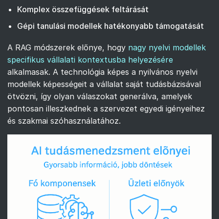
Komplex összefüggések feltárását
Gépi tanulási modellek hatékonyabb támogatását
A RAG módszerek előnye, hogy
nagy nyelvi modellek
specifikus vállalati kontextusba helyezésére
alkalmasak. A technológia képes a nyilvános nyelvi
modellek képességeit a vállalat saját tudásbázisával
ötvözni, így olyan válaszokat generálva, amelyek
pontosan illeszkednek a szervezet egyedi igényeihez
és szakmai szóhasználatához.