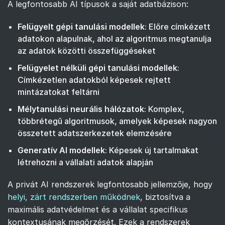
A legfontosabb AI típusok a saját adatbázison:
Felügyelt gépi tanulási modellek
: Előre címkézett
adatokon alapulnak, ahol az algoritmus megtanulja
az adatok közötti összefüggéseket
Felügyelet nélküli gépi tanulási modellek
:
Címkézetlen adatokból képesek rejtett
mintázatokat feltárni
Mélytanulási neurális hálózatok
: Komplex,
többrétegű algoritmusok, amelyek képesek nagyon
összetett adatszerkezetek elemzésére
Generatív AI modellek
: Képesek új tartalmakat
létrehozni a vállalati adatok alapján
A privát AI rendszerek legfontosabb jellemzője, hogy
helyi, zárt rendszerben működnek
, biztosítva a
maximális adatvédelmet és a vállalat specifikus
kontextusának megőrzését. Ezek a rendszerek