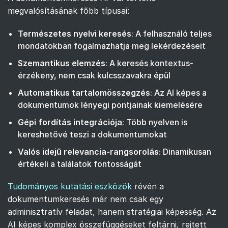
megvalósításának főbb típusai:
Természetes nyelvi keresés
: A felhasználó teljes
mondatokban fogalmazhatja meg lekérdezéseit
Szemantikus elemzés
: A keresés kontextus-
érzékeny, nem csak kulcsszavakra épül
Automatikus tartalomösszegzés
: Az AI képes a
dokumentumok lényegi pontjainak kiemelésére
Gépi fordítás integrációja
: Több nyelven is
kereshetővé teszi a dokumentumokat
Valós idejű relevancia-rangsorolás
: Dinamikusan
értékeli a találatok fontosságát
Tudományos kutatási eszközök
révén a
dokumentumkeresés már nem csak egy
adminisztratív feladat, hanem stratégiai képesség. Az
AI képes komplex összefüggéseket feltárni, rejtett