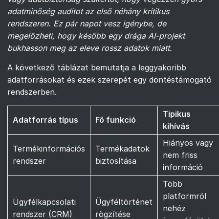
adatminőség auditot az első néhány kritikus
rendszeren. Ez pár napot vesz igénybe, de
megelőzheti, hogy később egy drága AI-projekt
bukhasson meg az eleve rossz adatok miatt.
A következő táblázat bemutatja a leggyakoribb
adatforrásokat és ezek szerepét egy döntéstámogató
rendszerben.
Tipikus
Adatforrás típus
Fő funkció
kihívás
Hiányos vagy
Termékinformációs
Termékadatok
nem friss
rendszer
biztosítása
információ
Több
platformról
Ügyfélkapcsolati
Ügyféltörténet
nehéz
rendszer (CRM)
rögzítése