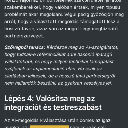
szakemberekkel, hogy valóban értsék, milyen típusú
problémát akar megoldani. Végül pedig győződjön meg
arról, hogy a választott megoldás támogatott lesz a
hosszú távon, azaz van az mögött egy megbízható
partnerszervezet.
Szövegből tanács:
Kérdezze meg az AI-szolgáltatót,
hogy tudnak-e referenciákat adni hasonló iparágú
vállalatokból, és hogy milyen technikai támogatást
nyújtanak az implementáció után. Ha csak az
eladásban lelkesek, de a hosszú távú partnerségről
nem hajlandók beszélni, az gyakran veszélyes jel.
Lépés 4: Valósítsa meg az
integrációt és testreszabást
Az AI-megoldás kiválasztása után comes az igazi
munka, az implementáció. Ez nem csupán egy