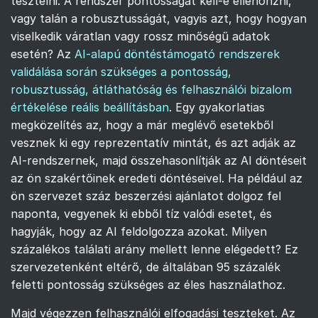
tesztelni. A rendszer pontosságát kell-e ellenőrizni,
vagy talán a robusztusságát, vagyis azt, hogy hogyan
viselkedik váratlan vagy rossz minőségű adatok
esetén? Az
AI-alapú döntéstámogató rendszerek
validálása során szükséges a pontosság,
robusztusság, átláthatóság és felhasználói bizalom
értékelése reális beállításban
. Egy gyakorlatias
megközelítés az, hogy a már meglévő esetekből
vesznek ki egy reprezentatív mintát, és azt adják az
AI-rendszernek, majd összehasonlítják az AI döntéseit
az ön szakértőinek eredeti döntéseivel. Ha például az
ön szervezet száz beszerzési ajánlatot dolgoz fel
naponta, vegyenek ki ebből tíz valódi esetet, és
hagyják, hogy az AI feldolgozza azokat. Milyen
százalékos találati arány mellett lenne elégedett? Ez
szervezetenként eltérő, de általában 95 százalék
feletti pontosság szükséges az éles használathoz.
Majd végezzen felhasználói elfogadási teszteket. Az