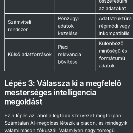
összefésülni
az adatokat
Pénzügyi
Adatstruktúra
Számviteli
adatok
régimódi vagy
rendszer
kezelése
inkompatibilis
Különböző
Piaci
minőségű és
Külső adatforrások
relevancia
formátumú
bővítése
adatok
Lépés 3: Válassza ki a megfelelő
mesterséges intelligencia
megoldást
Ez a lépés az, ahol a legtöbb szervezet megtorpan.
Számtalan AI-megoldás létezik a piacon, és mindegyik
valami máson fókuszál. Valamilyen nagy tömegű