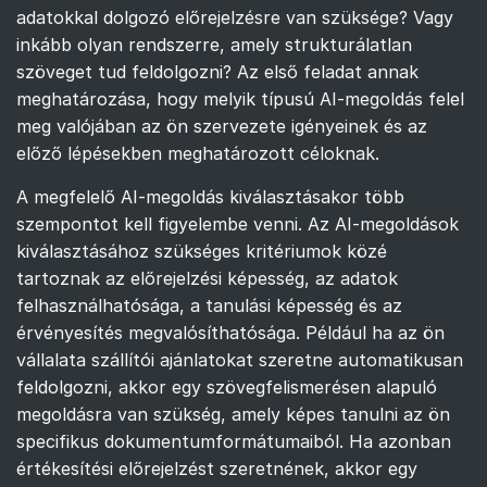
adatokkal dolgozó előrejelzésre van szüksége? Vagy
inkább olyan rendszerre, amely strukturálatlan
szöveget tud feldolgozni? Az első feladat annak
meghatározása, hogy melyik típusú AI-megoldás felel
meg valójában az ön szervezete igényeinek és az
előző lépésekben meghatározott céloknak.
A megfelelő AI-megoldás kiválasztásakor több
szempontot kell figyelembe venni. Az AI-megoldások
kiválasztásához szükséges kritériumok közé
tartoznak az előrejelzési képesség, az adatok
felhasználhatósága, a tanulási képesség és az
érvényesítés megvalósíthatósága. Például ha az ön
vállalata szállítói ajánlatokat szeretne automatikusan
feldolgozni, akkor egy szövegfelismerésen alapuló
megoldásra van szükség, amely képes tanulni az ön
specifikus dokumentumformátumaiból. Ha azonban
értékesítési előrejelzést szeretnének, akkor egy