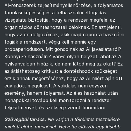
AI-rendszerek teljesítményellenőrzése, a folyamatos
tanulási képesség és a felhasználói elfogadás
vizsgálata biztosítja, hogy a rendszer megfelel az
organizációs döntéshozatali céloknak. Ez azt jelenti,
hogy az ön dolgozóinak, akik majd naponta használni
fogják a rendszert, végig kell mennie egy
próbaperióduson. Mit gondolnak az AI javaslatairól?
Könnyű-e használni? Van-e olyan helyzet, ahol az AI
nyilvánvalóan hibázik, de nem látod meg az okát? Ez
az átláthatóság kritkus: a döntéshozók szükségét
érzik annak megértéséhez, hogy az AI miért ajánlott
egy adott megoldást. A validálás nem egyszeri
esemény, hanem folyamat. Az éles használat után
hónapokkal tovább kell monitorozni a rendszer
teljesítményét, és szükség szerint finomítani.
Szövegből tanács:
Ne várjon a tökéletes tesztelésre
mielőtt élőbe mennénél. Helyette először egy kisebb