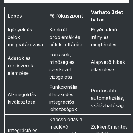
Várható üzleti
Lépés
Fő fókuszpont
hatás
Igények és
Konkrét
Egyértelmű
célok
problémák és
irány és
meghatározása
célok feltárása
megtérülés
Források,
Adatok és
minőség és
Alapvető hibák
rendszerek
szerkezet
elkerülése
elemzése
vizsgálata
Funkcionális
Pontosabb
AI-megoldás
illeszkedés,
automatizálás,
kiválasztása
integrációs
skálázhatóság
lehetőségek
Kapcsolódás a
meglévő
Zökkenőmentes
Integráció és