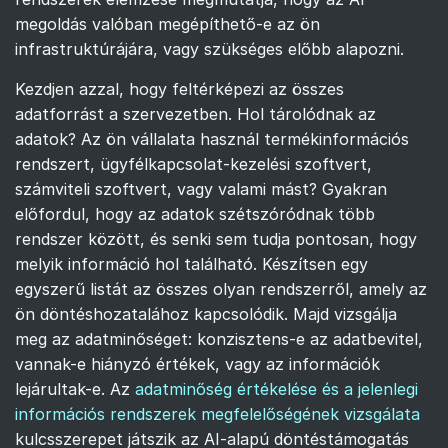
megoldás valóban megépíthető-e az ön
infrastruktúrájára, vagy szükséges előbb alapozni.
Kezdjen azzal, hogy feltérképezi az összes
adatforrást a szervezetben. Hol tárolódnak az
adatok? Az ön vállalata használ termékinformációs
rendszert, ügyfélkapcsolat-kezelési szoftvert,
számviteli szoftvert, vagy valami mást? Gyakran
előfordul, hogy az adatok szétszóródnak több
rendszer között, és senki sem tudja pontosan, hogy
melyik információ hol található. Készítsen egy
egyszerű listát az összes olyan rendszerről, amely az
ön döntéshozatalához kapcsolódik. Majd vizsgálja
meg az adatminőséget: konzisztens-e az adatbevitel,
vannak-e hiányzó értékek, vagy az információk
lejárultak-e. Az
adatminőség értékelése és a jelenlegi
információs rendszerek megfelelőségének vizsgálata
kulcsszerepet játszik az AI-alapú döntéstámogatás