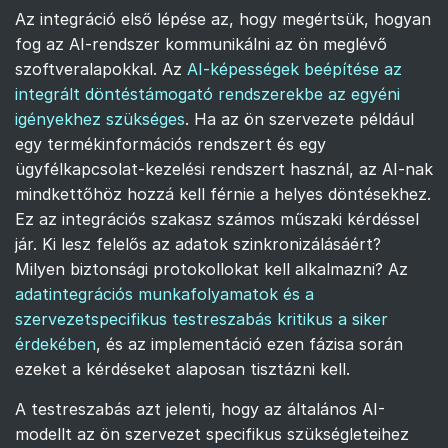
Az integráció első lépése az, hogy megértsük, hogyan
fog az AI-rendszer kommunikálni az ön meglévő
szoftveralapokkal. Az
AI-képességek beépítése az
integrált döntéstámogató rendszerekbe az egyéni
igényekhez szükséges
. Ha az ön szervezete például
egy termékinformációs rendszert és egy
ügyfélkapcsolat-kezelési rendszert használ, az AI-nak
mindkettőhöz hozzá kell férnie a helyes döntésekhez.
Ez az integrációs szakasz számos műszaki kérdéssel
jár. Ki lesz felelős az adatok szinkronizálásáért?
Milyen biztonsági protokollokat kell alkalmazni? Az
adatintegrációs munkafolyamatok és a
szervezetspecifikus testreszabás kritikus a siker
érdekében
, és az implementáció ezen fázisa során
ezeket a kérdéseket alaposan tisztázni kell.
A testreszabás azt jelenti, hogy az általános AI-
modellt az ön szervezet specifikus szükségleteihez