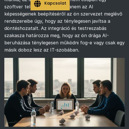
Kapcsolat
szoftver telepítéséről szól, hanem az AI
képességeinek beépítéséről az ön szervezet meglévő
rendszereibe úgy, hogy az ténylegesen javítsa a
döntéshozatalt. Az integráció és testreszabás
szakasza határozza meg, hogy az ön drága AI-
beruházása ténylegesen működni fog-e vagy csak egy
másik doboz lesz az IT-szobában.