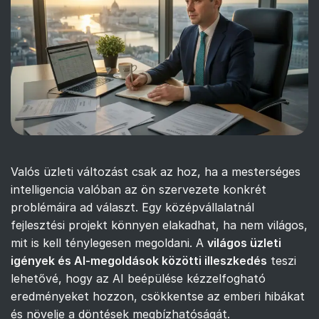
Valós üzleti változást csak az hoz, ha a mesterséges
intelligencia valóban az ön szervezete konkrét
problémáira ad választ. Egy középvállalatnál
fejlesztési projekt könnyen elakadhat, ha nem világos,
mit is kell ténylegesen megoldani. A
világos üzleti
igények és AI-megoldások közötti illeszkedés
teszi
lehetővé, hogy az AI beépülése kézzelfogható
eredményeket hozzon, csökkentse az emberi hibákat
és növelje a döntések megbízhatóságát.