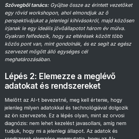
Szövegből tanács:
Gyűjtse össze az érintett vezetőket
egy rövid workshopon, ahol elmondjuk az ő
perspektívájukat a jelenlegi kihívásokról, majd közösen
írjanak le egy ideális jövőállapotot három év múlva.
Gyakran felfedezik, hogy az eltérések között több
közös pont van, mint gondolnák, és ez segít az egész
szervezet mögött álló egységes cél
meghatározásában.
Lépés 2: Elemezze a meglévő
adatokat és rendszereket
Mielőtt az AI-t bevezetné, meg kell értenie, hogy
jelenleg milyen adatokkal és technológiával dolgozik
az ön szervezete. Ez a lépés olyan, mint az orvosi
diagnózis: nem lehet kezelést javasollani, amíg nem
tudjuk, hogy mi a jelenlegi állapot. Az adatok és
rendszerek elemzése megmutatja, hogy az AI-