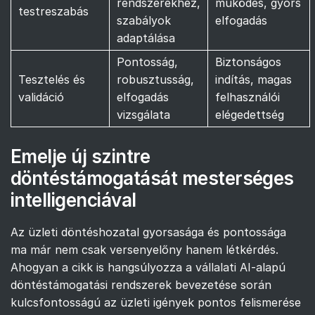
rendszerekhez,
működés, gyors
testreszabás
szabályok
elfogadás
adaptálása
Pontosság,
Biztonságos
Tesztelés és
robusztusság,
indítás, magas
validáció
elfogadás
felhasználói
vizsgálata
elégedettség
Emelje új szintre
döntéstámogatását mesterséges
intelligenciával
Az üzleti döntéshozatal gyorsasága és pontossága
ma már nem csak versenyelőny hanem létkérdés.
Ahogyan a cikk is hangsúlyozza a vállalati AI-alapú
döntéstámogatási rendszerek bevezetése során
kulcsfontosságú az üzleti igények pontos felismerése