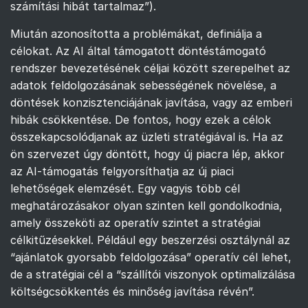
számítási hibát tartalmaz”).
Miután azonosította a problémákat, definiálja a
célokat. Az AI által támogatott döntéstámogató
rendszer bevezetésének céljai között szerepelhet az
adatok feldolgozásának sebességének növelése, a
döntések konzisztenciájának javítása, vagy az emberi
hibák csökkentése. De fontos, hogy ezek a célok
összekapcsolódjanak az üzleti stratégiával is. Ha az
ön szervezet úgy döntött, hogy új piacra lép, akkor
az AI-támogatás felgyorsíthatja az új piaci
lehetőségek elemzését. Egy vagyis több cél
meghatározásakor olyan szinten kell gondolkodnia,
amely összeköti az operatív szintet a stratégiai
célkitűzésekkel. Például egy beszerzési osztálynál az
“ajánlatok gyorsabb feldolgozása” operatív cél lehet,
de a stratégiai cél a “szállítói viszonyok optimalizálása
költségcsökkentés és minőség javítása révén”.