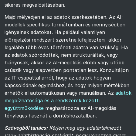
sikeres megvalósításában.
Majd mélyedjen el az adatok szerkezetében. Az AI-
modellek specifikus formátumban és mennyiségben
igényelnek adatokat. Ha például valamilyen
előrejelzési rendszert szeretne kifejleszteni, akkor
legalább több éves történeti adatra van szükség. Ha
az adatok szóródottak, nem strukturáltak, vagy
hiányosak, akkor az AI-megoldás előbb vagy utóbb
csúszik vagy alapvetően pontatlan lesz. Konzultáljon
az IT-csapattal arról, hogy az adatok hogyan
kapcsolódnak egymáshoz, és hogy milyen mértékben
érhetők el automatikusan vagy manuálisan. Az
adatok
megbízhatósága és a rendszerek közötti
együttműködése
meghatározza az AI-megoldás
tényleges hasznát a döntéshozatalban.
Szövegből tanács:
Kérjen meg egy adatértelmezőt
vagy adatbiztonság szakértőt, hogy végezzen gyors