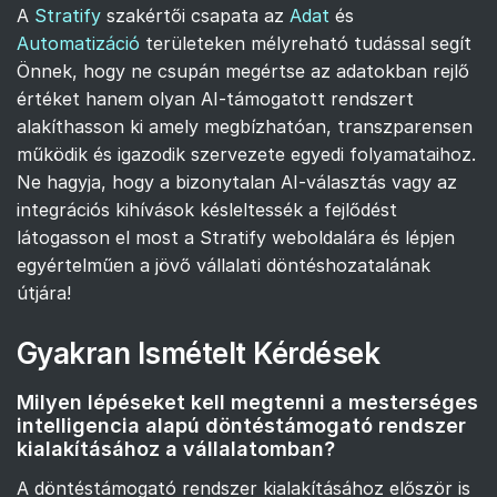
A
Stratify
szakértői csapata az
Adat
és
Automatizáció
területeken mélyreható tudással segít
Önnek, hogy ne csupán megértse az adatokban rejlő
értéket hanem olyan AI-támogatott rendszert
alakíthasson ki amely megbízhatóan, transzparensen
működik és igazodik szervezete egyedi folyamataihoz.
Ne hagyja, hogy a bizonytalan AI-választás vagy az
integrációs kihívások késleltessék a fejlődést
látogasson el most a Stratify weboldalára és lépjen
egyértelműen a jövő vállalati döntéshozatalának
útjára!
Gyakran Ismételt Kérdések
Milyen lépéseket kell megtenni a mesterséges
intelligencia alapú döntéstámogató rendszer
kialakításához a vállalatomban?
A döntéstámogató rendszer kialakításához először is