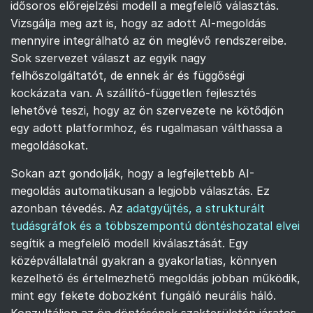
idősoros előrejelzési modell a megfelelő választás.
Vizsgálja meg azt is, hogy az adott AI-megoldás
mennyire integrálható az ön meglévő rendszereibe.
Sok szervezet választ az egyik nagy
felhőszolgáltatót, de ennek ár és függőségi
kockázata van. A szállító-független fejlesztés
lehetővé teszi, hogy az ön szervezete ne kötődjön
egy adott platformhoz, és rugalmasan válthassa a
megoldásokat.
Sokan azt gondolják, hogy a legfejlettebb AI-
megoldás automatikusan a legjobb választás. Ez
azonban tévedés. Az
adatgyűjtés, a strukturált
tudásgráfok és a többszempontú döntéshozatal elvei
segítik a megfelelő modell kiválasztását. Egy
középvállalatnál gyakran a gyakorlatias, könnyen
kezelhető és értelmezhető megoldás jobban működik,
mint egy fekete dobozként fungáló neurális háló.
Konzultáljon az ön döntésének szakterületén járatos