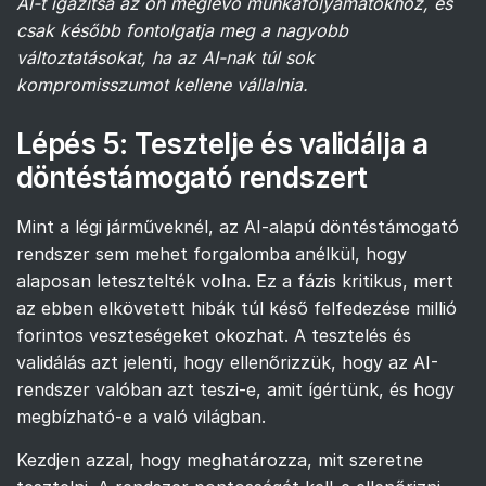
AI-t igazítsa az ön meglévő munkafolyamatokhoz, és
csak később fontolgatja meg a nagyobb
változtatásokat, ha az AI-nak túl sok
kompromisszumot kellene vállalnia.
Lépés 5: Tesztelje és validálja a
döntéstámogató rendszert
Mint a légi járműveknél, az AI-alapú döntéstámogató
rendszer sem mehet forgalomba anélkül, hogy
alaposan letesztelték volna. Ez a fázis kritikus, mert
az ebben elkövetett hibák túl késő felfedezése millió
forintos veszteségeket okozhat. A tesztelés és
validálás azt jelenti, hogy ellenőrizzük, hogy az AI-
rendszer valóban azt teszi-e, amit ígértünk, és hogy
megbízható-e a való világban.
Kezdjen azzal, hogy meghatározza, mit szeretne