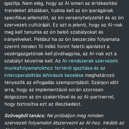
igazítja. Nem elég, hogy az AI ismeri az értékesítési
trendeket általában, tudnia kell az ön iparágának
specifikus jellemzőit, az ön versenyhelyzetét és az ön
szervezeti cultúráját. Ez azt is jelenti, hogy az AI-nak
meg kell tanulnia az ön belső szabályokat és
irányelveket. Például ha az ön beszerzési folyamata
szerint minden 10 millió forint feletti ajánlatot a
vezérigazgatónak kell jóváhagynia, az AI-nak ezt a
szabályt követnie kell. Az
AI-rendszerek szervezeti
munkafolyamatokhoz történő igazítása és az
interoperabilitási kihívások kezelése
meghatározó
tényezők az elfogadás szempontjából. Szánjon időt
arra, hogy az implementáció során szorosan
dolgozzon az ön szakértőivel és az AI-partnerrel,
hogy biztosítsa ezt az illeszkedést.
Szövegből tanács:
Ne próbáljon meg minden
szervezeti folyamatot átszervezni az AI-hoz. Inkább az