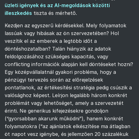
üzleti igények és az AI-megoldások közötti
illeszkedés
tiszta és mérhető.
Kezdjen az egyszerű kérdésekkel. Mely folyamatok
lassúak vagy hibásak az ön szervezetében? Hol
veszítik el az emberek a legtöbb időt a
döntéshozatalban? Talán hiányzik az adatok
feldolgozásához szükséges kapacitás, vagy
conflicting információk alapján kell döntéseket hozni?
Egy középvállalatnál gyakori probléma, hogy a
pénzügyi tervezés során az előrejelzések
pontatlanok, az értékesítési stratégia pedig csúszik a
valósághoz képest. Leírjon legalább három konkrét
problémát vagy lehetőséget, amely a szervezetét
érinti. Ne generikus kifejezésekre gondoljon
(“gyorsabban akarunk működni”), hanem konkrét
folyamatokra (“az ajánlatok elkészítése ma átlagban
öt napot vesz igénybe, és jellemzően 20 százalékuk