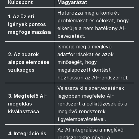
Kulcspont
Magyarázat
Határozza meg a konkrét
1. Az üzleti
problémákat és célokat, hogy
igények pontos
elkerülje a nem hatékony AI-
megfogalmazása
bevezetést.
Ismerje meg a meglévő
2. Az adatok
adatforrásokat és azok
alapos elemzése
minőségét, hogy
szükséges
megalapozott döntést
hozhasson az AI-rendszerről.
Válassza ki a szervezetének
3. Megfelelő AI-
legjobban megfelelő AI-
megoldás
rendszert a célkitűzések és a
kiválasztása
meglévő rendszerek
figyelembevételével.
Az AI integrálása a meglévő
4. Integráció és
rendszerekbe növeli a