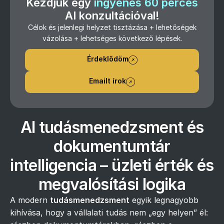
Kezdjük egy
ingyenes 60 perces
AI konzultációval!
Célok és jelenlegi helyzet tisztázása + lehetőségek
vázolása + lehetséges következő lépések.
Érdeklődöm
Emailt írok
AI tudásmenedzsment és
dokumentumtár
intelligencia – üzleti érték és
megvalósítási logika
A modern
tudásmenedzsment
egyik legnagyobb
kihívása, hogy a vállalati tudás nem „egy helyen” él: