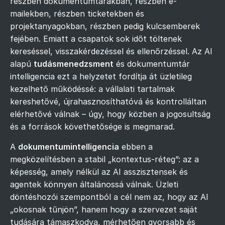
részben dokumentumtárakban, részben e-
mailekben, részben ticketekben és
projektanyagokban, részben pedig kulcsemberek
fejében. Emiatt a csapatok sok időt töltenek
kereséssel, visszakérdezéssel és ellenőrzéssel. Az AI
alapú
tudásmenedzsment
és dokumentumtár
intelligencia ezt a helyzetet fordítja át üzletileg
kezelhető működéssé: a vállalati tartalmak
kereshetővé, újrahasznosíthatóvá és kontrolláltan
elérhetővé válnak – úgy, hogy közben a jogosultság
és a források követhetősége is megmarad.
A
dokumentumintelligencia
ebben a
megközelítésben a stabil „kontextus-réteg”: az a
képesség, amely nélkül az AI asszisztensek és
agentek könnyen általánossá válnak. Üzleti
döntéshozói szempontból a cél nem az, hogy az AI
„okosnak tűnjön”, hanem hogy a szervezet saját
tudására támaszkodva, mérhetően gyorsabb és