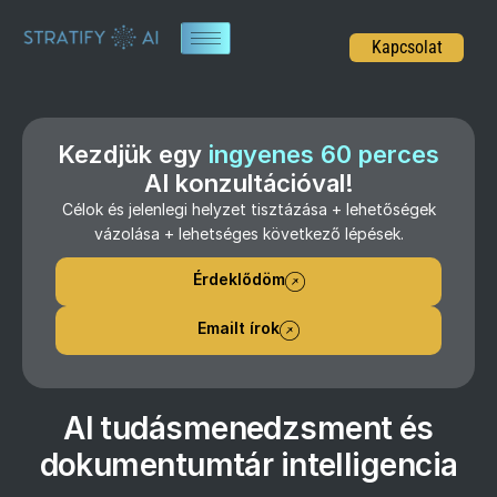
Kapcsolat
Kezdjük egy
ingyenes 60 perces
AI konzultációval!
Célok és jelenlegi helyzet tisztázása + lehetőségek
vázolása + lehetséges következő lépések.
Érdeklődöm
Emailt írok
AI tudásmenedzsment és
dokumentumtár intelligencia