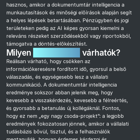
hasznos, amikor a dokumentumtár intelligencia a
munkautasítások és minőségi előírások alapján segít
a helyes lépések betartásában. Pénzügyben és jogi
területeken pedig az AI képes gyorsan kiemelni a
releváns részeket szerződésekből vagy riportokból,
támogatva a döntés-előkészítést.
Milyen
eredmények
várhatók?
Reálisan várható, hogy csökken az
információkeresésre fordított idő, gyorsul a belső
válaszadás, és egységesebb lesz a vállalati
kommunikáció. A dokumentumtár intelligencia
eredménye sokszor abban jelenik meg, hogy
kevesebb a visszakérdezés, kevesebb a félreértés,
és gyorsabb a betanulás új kollégáknál. Fontos,
hogy ez nem „egy nagy csoda-projekt”: a legjobb
eredmények fokozatosan jönnek, amikor a vállalati
tudásbázis bővül, tisztul, és a felhasználók
megtanulják, hogyan érdemes kérdezni és