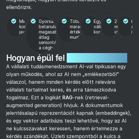
ellenőrizni.
Minőség és
Gyorsabb
Több idő
Egységesebb
2-10 hónap
Röv
konzisztencia
betanulás,
marad az
vállalati
megtérülési
átf
javulás
magasabb
értékteremtő
kommunikáció
idő
idő
átlag
munkára
senioritás
a cégben
Hogyan épül fel
technológiailag?
A vállalati tudásmenedzsment AI-val tipikusan egy
olyan működés, ahol az AI nem „emlékezetből”
válaszol, hanem minden kérdés előtt releváns
vállalati tartalmat keres, és arra támaszkodva
fogalmaz. Ezt a logikát
RAG
-nek (retrieval-
augmented generation) hívjuk. A dokumentumok
jelentésalapú reprezentációt kapnak (embeddingek),
és egy vektor adatbázis teszi lehetővé, hogy az AI
ne kulcsszavakat keressen, hanem értelmezze a
kérdés szándékát. Üzleti szempontból a kulcs a