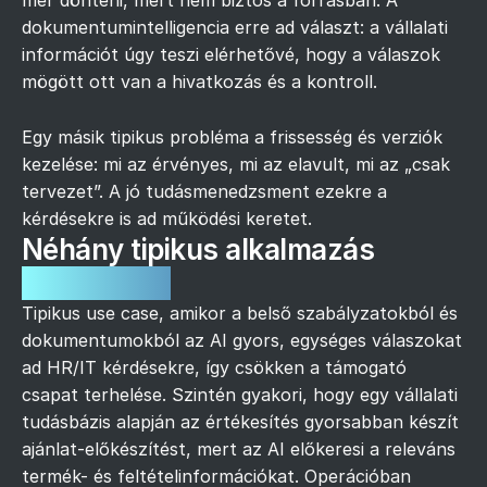
mer dönteni, mert nem biztos a forrásban. A
dokumentumintelligencia erre ad választ: a vállalati
információt úgy teszi elérhetővé, hogy a válaszok
mögött ott van a hivatkozás és a kontroll.
Egy másik tipikus probléma a frissesség és verziók
kezelése: mi az érvényes, mi az elavult, mi az „csak
tervezet”. A jó tudásmenedzsment ezekre a
kérdésekre is ad működési keretet.
Néhány tipikus alkalmazás
alkalmazás
Tipikus use case, amikor a belső szabályzatokból és
dokumentumokból az AI gyors, egységes válaszokat
ad HR/IT kérdésekre, így csökken a támogató
csapat terhelése. Szintén gyakori, hogy egy vállalati
tudásbázis alapján az értékesítés gyorsabban készít
ajánlat-előkészítést, mert az AI előkeresi a releváns
termék- és feltételinformációkat. Operációban