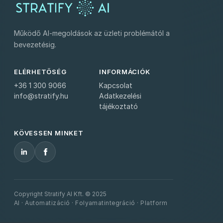
Működő AI-megoldások az üzleti problémától a
bevezetésig.
ELÉRHETŐSÉG
INFORMÁCIÓK
+36 1 300 9066
Kapcsolat
info@stratify.hu
Adatkezelési
tájékoztató
KÖVESSEN MINKET
Copyright Stratify AI Kft. © 2025
AI · Automatizáció · Folyamatintegráció · Platform