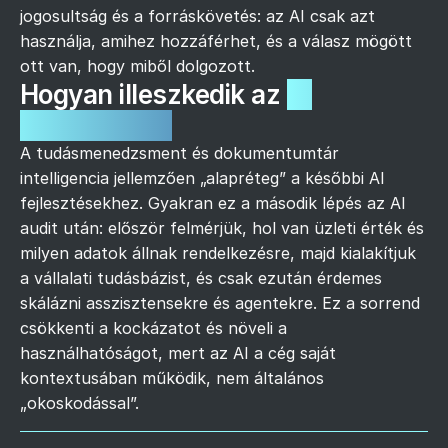
jogosultság és a forráskövetés: az AI csak azt
használja, amihez hozzáférhet, és a válasz mögött
ott van, hogy miből dolgozott.
Hogyan illeszkedik az
AI
stratégiába?
A tudásmenedzsment és dokumentumtár
intelligencia jellemzően „alapréteg” a későbbi AI
fejlesztésekhez. Gyakran ez a második lépés az AI
audit után: először felmérjük, hol van üzleti érték és
milyen adatok állnak rendelkezésre, majd kialakítjuk
a vállalati tudásbázist, és csak ezután érdemes
skálázni asszisztensekre és agentekre. Ez a sorrend
csökkenti a kockázatot és növeli a
használhatóságot, mert az AI a cég saját
kontextusában működik, nem általános
„okoskodással”.