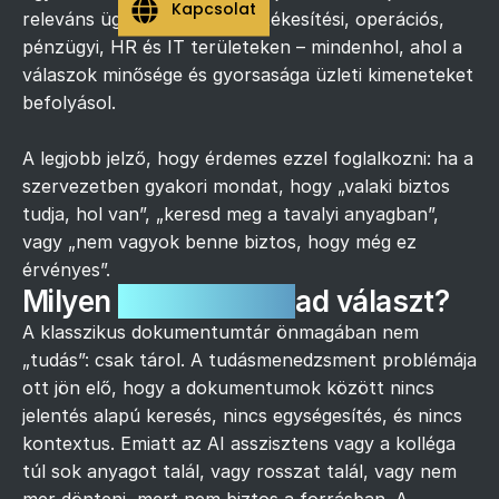
Kapcsolat
releváns ügyfélszolgálati, értékesítési, operációs,
pénzügyi, HR és IT területeken – mindenhol, ahol a
válaszok minősége és gyorsasága üzleti kimeneteket
befolyásol.
A legjobb jelző, hogy érdemes ezzel foglalkozni: ha a
szervezetben gyakori mondat, hogy „valaki biztos
tudja, hol van”, „keresd meg a tavalyi anyagban”,
vagy „nem vagyok benne biztos, hogy még ez
érvényes”.
Milyen
problémákra
ad választ?
A klasszikus dokumentumtár önmagában nem
„tudás”: csak tárol. A tudásmenedzsment problémája
ott jön elő, hogy a dokumentumok között nincs
jelentés alapú keresés, nincs egységesítés, és nincs
kontextus. Emiatt az AI asszisztens vagy a kolléga
túl sok anyagot talál, vagy rosszat talál, vagy nem