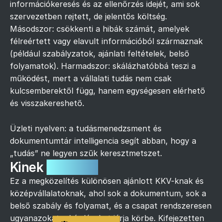
információkeresés és az ellenőrzés idejét, ami sok
szervezetben rejtett, de jelentős költség.
Másodszor: csökkenti a hibák számát, amelyek
félreértett vagy elavult információból származnak
(például szabályzatok, ajánlati feltételek, belső
folyamatok). Harmadszor: skálázhatóbbá teszi a
működést, mert a vállalati tudás nem csak
kulcsemberektől függ, hanem egységesen elérhető
és visszakereshető.
Üzleti nyelven: a tudásmenedzsment és
dokumentumtár intelligencia segít abban, hogy a
„tudás” ne legyen szűk keresztmetszet.
Kinek
ajánlott?
Ez a megközelítés különösen ajánlott KKV-knak és
középvállalatoknak, ahol sok a dokumentum, sok a
belső szabály és folyamat, és a csapat rendszeresen
ugyanazokat a kérdéseket járja körbe. Kifejezetten