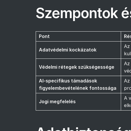
Szempontok é
Pont
Ré
Az
Adatvédelmi kockázatok
kul
Az
Védelmi rétegek szükségessége
vé
AI-specifikus támadások
Az
figyelembevételének fontossága
pr
A v
Jogi megfelelés
elk