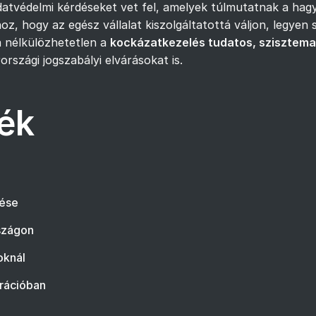
 adatvédelmi kérdéseket vet fel, amelyek túlmutatnak a h
oz, hogy az egész vállalat kiszolgáltatottá váljon, legyen 
a nélkülözhetetlen a
kockázatkezelés tudatos, szisztema
szági jogszabályi elvárásokat is.
ék
dése
szágon
oknál
grációban