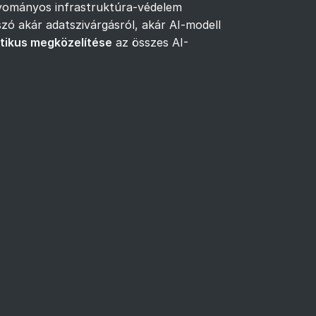
agyományos infrastruktúra-védelem
szó akár adatszivárgásról, akár AI-modell
tikus megközelítése
az összes AI-