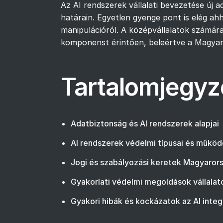
Az AI rendszerek vállalati bevezetése új
határain. Egyetlen gyenge pont is elég ahh
manipulációról. A középvállalatok számár
komponenst érintően, beleértve a Magyaror
Tartalomjegyz
Adatbiztonság és AI rendszerek alapjai
AI rendszerek védelmi típusai és műkö
Jogi és szabályozási keretek Magyaror
Gyakorlati védelmi megoldások vállalat
Gyakori hibák és kockázatok az AI inte