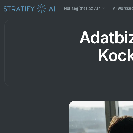
Hol segíthet az AI?
AI worksh
Adatbi
Kock