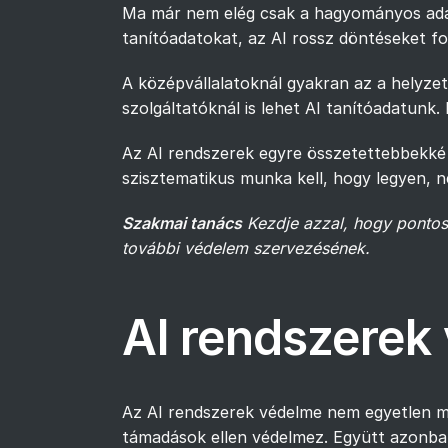
Ma már nem elég csak a hagyományos adatt
tanítóadatokat, az AI rossz döntéseket fo
A középvállalatoknál gyakran az a helyze
szolgáltatóknál is lehet AI tanítóadatunk.
Az AI rendszerek egyre összetettebbekké v
szisztematikus munka kell, hogy legyen, n
Szakmai tanács
Kezdje azzal, hogy pontosa
további védelem szervezésének.
AI rendszerek
Az AI rendszerek védelme nem egyetlen me
támadások ellen védelmez. Együtt azonba