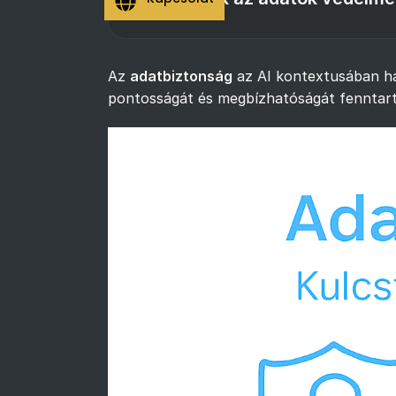
Az
adatbiztonság
az AI kontextusában hár
pontosságát és megbízhatóságát fenntartan