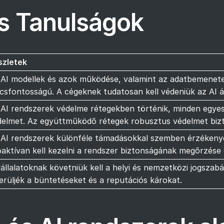
s Tanulságok
szletek
 AI modellek és azok működése, valamint az adatbemenete
csfontosságú. A cégeknek tudatosan kell védeniük az AI ál
 AI rendszerek védelme rétegekben történik, minden egyes
delmet. Az együttműködő rétegek robusztus védelmet bizt
 AI rendszerek különféle támadásokkal szemben érzékenyek
oaktívan kell kezelni a rendszer biztonságának megőrzése
állalatoknak követniük kell a helyi és nemzetközi jogszab
erüljék a büntetéseket és a reputációs károkat.