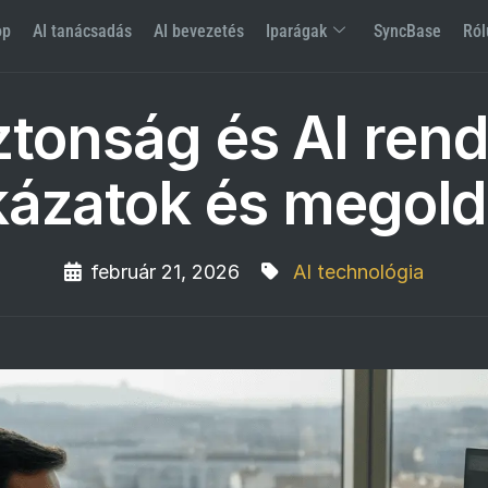
op
AI tanácsadás
AI bevezetés
Iparágak
SyncBase
Ról
ztonság és AI rend
ázatok és megol
február 21, 2026
AI technológia