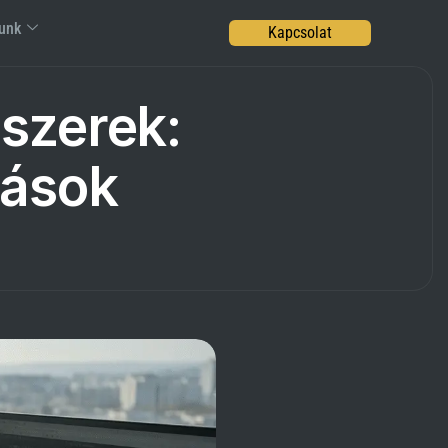
unk
Kapcsolat
szerek:
dások