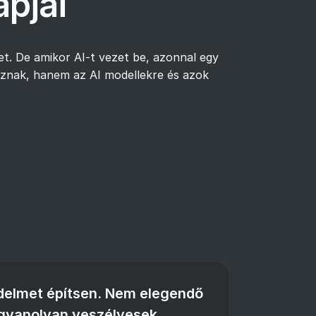
apjai
t. De amikor AI-t vezet be, azonnal egy
koznak, hanem az AI modellekre és azok
delmet építsen. Nem elegendő
ugyanolyan veszélyesek.