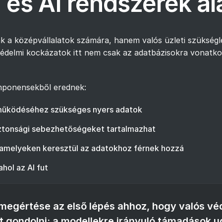
és AI rendszerek al
 a középvállalatok számára, hanem valós üzleti szükségle
atvédelmi kockázatok itt nem csak az adatbázisokra vonat
omponensekből erednek:
s működéséhez szükséges nyers adatok
iztonsági sebezhetőségeket tartalmazhat
, amelyeken keresztül az adatokhoz férnek hozzá
ahol az AI fut
megértése az első lépés ahhoz, hogy valós vé
t gondolni; a modellekre irányuló támadások 