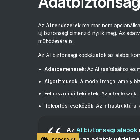
Adatbiztonság 
Az
AI rendszerek
ma már nem opcionálisak
új biztonsági dimenzió nyílik meg. Az ad
működésére is.
Az AI biztonsági kockázatok az alábbi k
Adatbemenetek
: Az AI tanításához é
Algoritmusok
: A modell maga, amely b
Felhasználói felületek
: Az interfészek
Telepítési eszközök
: Az infrastruktúra, 
Az
AI biztonsági alapok
csak az adatok védelmé
Kapcsolat