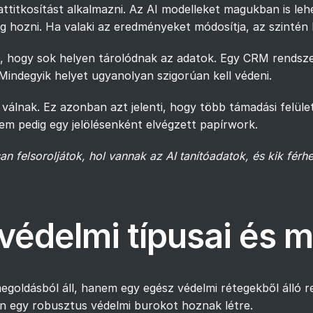
itkosítást alkalmazni. Az AI modelleket magukban is lehet
g hozni. Ha valaki az eredményeket módosítja, az szintén k
t, hogy sok helyen tárolódnak az adatok. Egy CRM rendsz
 Mindegyik helyet ugyanolyan szigorúan kell védeni.
álnak. Ez azonban azt jelenti, hogy több támadási felület 
em pedig egy jelölésenként elvégzett papírwork.
n felsoroljátok, hol vannak az AI tanítóadatok, és kik fér
 védelmi típusai és
goldásból áll, hanem egy egész védelmi rétegekből álló r
n egy robusztus védelmi burokot hoznak létre.