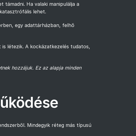
 támadni. Ha valaki manipulálja a
atasztrófális lehet.
erben, egy adattárházban, felhő
is létezik. A kockázatkezelés tudatos,
hetnek hozzájuk. Ez az alapja minden
 működése
endszerből. Mindegyik réteg más típusú