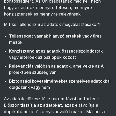
pontosságáért. Az Ön csapatának meg kell nézni,
hogy az adatok mennyire teljesen, mennyire
konzisztensek és mennyire relevánsak.
Mit kell ellenőrizni az adatok megválasztásakor?
Teljességet
vannak hiányzó értékek vagy üres
mezők
Konzisztenciát
az adatok összecsiszolodottak
vagy eltérőek az oszlopok között
Relevanciát
valóban az adatok, amelyekre az AI
projektben szükség van
Biztonsági követelményeket
személyes adatokkal
dolgozunk vagy nem
Az adatok előkészítése három fázisban történik.
Először
tisztítja az adatokat
, azaz eltávolítja a
duplikátumokat és a nyilvánvaló hibákat. Másodszor