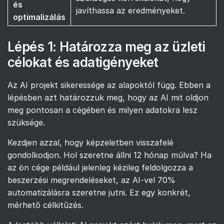
és
javíthassa az eredményeket.
optimalizálás
Lépés 1: Határozza meg az üzleti
célokat és adatigényeket
Az AI projekt sikeressége az alapoktól függ. Ebben a
lépésben azt határozzuk meg, hogy az AI mit oldjon
meg pontosan a cégében és milyen adatokra lesz
szüksége.
Kezdjen azzal, hogy képzeletben visszafelé
gondolkodjon. Hol szeretne állni 12 hónap múlva? Ha
az ön cége például jelenleg kézileg feldolgozza a
beszerzési megrendeléseket, az AI-vel 70%
automatizálásra szeretne jutni. Ez egy konkrét,
mérhető célkitűzés.