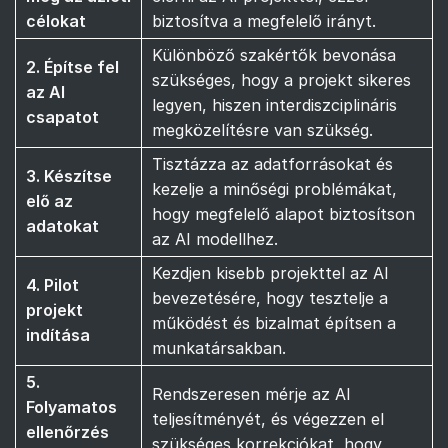
célokat
biztosítva a megfelelő irányt.
Különböző szakértők bevonása
2. Építse fel
szükséges, hogy a projekt sikeres
az AI
legyen, hiszen interdiszciplináris
csapatot
megközelítésre van szükség.
Tisztázza az adatforrásokat és
3. Készítse
kezelje a minőségi problémákat,
elő az
hogy megfelelő alapot biztosítson
adatokat
az AI modellhez.
Kezdjen kisebb projekttel az AI
4. Pilot
bevezetésére, hogy tesztelje a
projekt
működést és bizalmat építsen a
indítása
munkatársakban.
5.
Rendszeresen mérje az AI
Folyamatos
teljesítményét, és végezzen el
ellenőrzés
szükséges korrekciókat, hogy