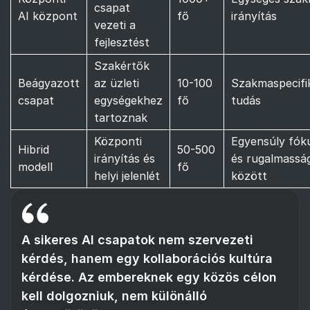
csapat
AI központ
fő
irányítás
vezeti a
fejlesztést
Szakértők
Beágyazott
az üzleti
10-100
Szakmaspecifi
csapat
egységekhez
fő
tudás
tartoznak
Központi
Egyensúly fók
Hibrid
50-500
irányítás és
és rugalmassá
modell
fő
helyi jelenlét
között
A sikeres AI csapatok nem szervezeti
kérdés, hanem egy kollaborációs kultúra
kérdése. Az embereknek egy közös célon
kell dolgozniuk, nem különálló