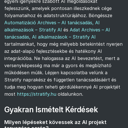
egyéni igényekre szabott AI megoldásokat
fejlesszünk, amelyek pontosan illeszkednek cége
folyamataihoz és adatstruktúrájához. Böngéssze
Automatizáció Archives – AI tanácsadás, AI
alkalmazások – Stratify AI
és
Adat Archives – AI
tanácsadás, AI alkalmazások – Stratify AI
tartalmainkat, hogy még mélyebb betekintést nyerjen
az adat-alapú fejlesztésekbe és hatékony AI
integrációba. Ne halogassa az AI bevezetést, mert a
versenyképesség ma már a gyors és megbízható
működésen múlik. Lépjen kapcsolatba velünk a
Stratify naprakész és független tanácsadásáért és
tudja meg hogyan teheti gördülékennyé AI projektjét
most
https://stratify.hu
oldalunkon.
Gyakran Ismételt Kérdések
Milyen lépéseket kövessek az AI projekt