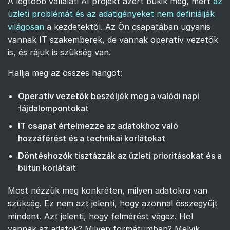
A legtöbb vállalati AI projekt azért bukik meg, mert
az
üzleti problémát és az adatigényeket nem definiálják
világosan
a kezdetektől. Az Ön csapatában ugyanis
vannak IT szakemberek, de vannak operatív vezetők
is, és rájuk is szükség van.
Hallja meg az összes hangot:
Operatív vezetők
beszéljék meg a valódi napi
fájdalompontokat
IT csapat
értelmezze az adatokhoz való
hozzáférést és a technikai korlátokat
Döntéshozók
tisztázzák az üzleti prioritásokat és a
bütün korlátait
Most nézzük meg konkréten, milyen adatokra van
szükség. Ez nem azt jelenti, hogy azonnal összegyűjt
mindent. Azt jelenti, hogy felmérést végez. Hol
vannak az adatok? Milyen formátumban? Melyik