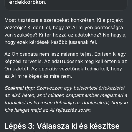
érdekkörökön.
Most tisztázza a szerepeket konkrétan. Ki a projekt
vezetője? Ki dönti el, hogy az AI milyen pontosságra
van szüksége? Ki fér hozzá az adatokhoz? Ne hagyja,
hogy ezek kérdések később jussanak fel.
Az Ön csapata nem lesz másnap teljes. Építsen ki egy
képzési tervet is. Az adattudósnak meg kell értenie az
Ön üzletét. Az operatív vezetőnek tudnia kell, hogy
az AI mire képes és mire nem.
Szakmai tipp:
Szervezzen egy bejelentési értekezletet
az első héten, ahol minden csapatmember megismeri a
többieket és közösen definiálja az döntésekről, hogy ki
kire hallgat majd az AI fejlesztés során.
Lépés 3: Válassza ki és készítse