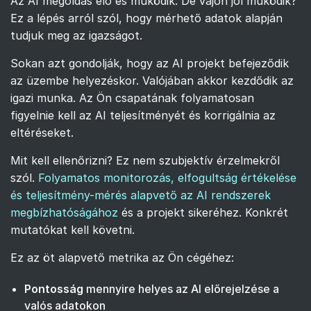
Az AI megoldás élő és működik. De vajon jól működik?
Ez a lépés arról szól, hogy mérhető adatok alapján
tudjuk meg az igazságot.
Sokan azt gondolják, hogy az AI projekt befejeződik
az üzembe helyezéskor. Valójában akkor kezdődik az
igazi munka. Az Ön csapatának folyamatosan
figyelnie kell az AI teljesítményét és korrigálnia az
eltéréseket.
Mit kell ellenőrizni? Ez nem szubjektív érzelmekről
szól.
Folyamatos monitorozás, elfogultság értékelése
és teljesítmény-mérés alapvető az AI rendszerek
megbízhatóságához
és a projekt sikeréhez. Konkrét
mutatókat kell követni.
Ez az öt alapvető metrika az Ön cégéhez:
Pontosság
mennyire helyes az AI előrejelzése a
valós adatokon