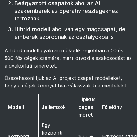
Beágyazott csapatok
ahol az AI
szakemberek az operatív részlegekhez
tartoznak
Hibrid modell
ahol van egy magcsapat, de
emberek szóródnak az osztályokba is
A hibrid modell gyakran működik legjobban a 50 és
500 fős cégek számára, mert ötvözi a szakosodást és
a gyakorlati ismeretet.
Összehasonlítjuk az AI projekt csapat modelleket,
hogy a cégek könnyebben válasszák ki a megfelelőt.
Tipikus
Modell
Jellemzők
céges
Fő előny
méret
Egy
központi
Központi
1000+
Egységes szak