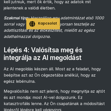
kell jutniuk, mert ők értik, hogy az adatok mit
jelentenek a valódi életben.
Szakmai tipp:
Használjon egy adatmintázat első 1000
Kapcsolat
sorral vagy rekorddal, hogy gyorsan tesztelje az
adattisztítást és az előkészítést, mielőtt az egész
adathalmazzal dolgozna.
Lépés 4: Valósítsa meg és
integrálja az AI megoldást
Az AI megoldás készen áll. Most az a feladat, hogy
beépítse azt az Ön cégezetába anélkül, hogy az
egész lebénulna.
Megvalósítás nem azt jelenti, hogy megnyitja az ajtót
és azt mondja: most AI-vel dolgozunk. Ez
katasztrofális lenne. Az Ön csapatának a módosítást
lépésről lépésre kell végigvinni.