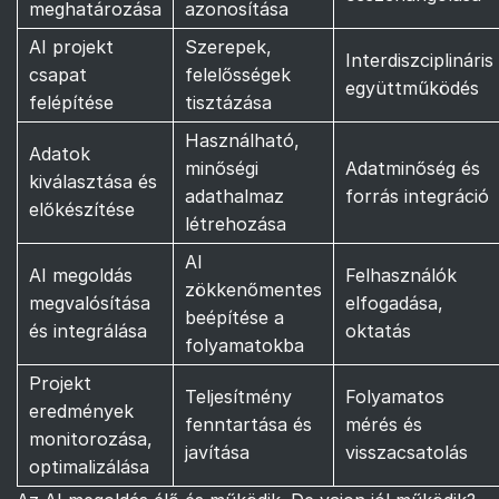
meghatározása
azonosítása
AI projekt
Szerepek,
Interdiszciplináris
csapat
felelősségek
együttműködés
felépítése
tisztázása
Használható,
Adatok
minőségi
Adatminőség és
kiválasztása és
adathalmaz
forrás integráció
előkészítése
létrehozása
AI
AI megoldás
Felhasználók
zökkenőmentes
megvalósítása
elfogadása,
beépítése a
és integrálása
oktatás
folyamatokba
Projekt
Teljesítmény
Folyamatos
eredmények
fenntartása és
mérés és
monitorozása,
javítása
visszacsatolás
optimalizálása