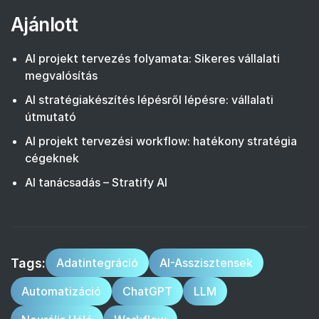
Ajánlott
AI projekt tervezés folyamata: Sikeres vállalati
megvalósítás
AI stratégiakészítés lépésről lépésre: vállalati
útmutató
AI projekt tervezési workflow: hatékony stratégia
cégeknek
AI tanácsadás – Stratify AI
Tags:
Adatintegráció
AI-Asszisztensek
Automatizáció
ChatGPT
LLM