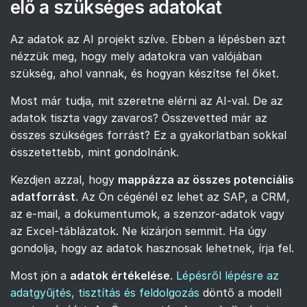
elő a szükséges adatokat
Az adatok az AI projekt szíve. Ebben a lépésben azt
nézzük meg, hogy mely adatokra van valójában
szükség, ahol vannak, és hogyan készítse fel őket.
Most már tudja, mit szeretne elérni az AI-val. De az
adatok tiszta vagy zavaros? Összevetted már az
összes szükséges forrást? Ez a gyakorlatban sokkal
összetettebb, mint gondolnánk.
Kezdjen azzal, hogy
mappázza az összes potenciális
adatforrást
. Az Ön cégénél ez lehet az SAP, a CRM,
az e-mail, a dokumentumok, a szenzor-adatok vagy
az Excel-táblázatok. Ne kizárjon semmit. Ha úgy
gondolja, hogy az adatok hasznosak lehetnek, írja fel.
Most jön a
adatok értékelése
.
Lépésről lépésre az
adatgyűjtés, tisztítás és feldolgozás
döntő a modell