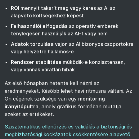
ROI
mennyit takarít meg vagy keres az AI az
alapvető költségekhez képest
Felhasználói elfogadás
az operatív emberek
ténylegesen használják az AI-t vagy nem
Adatok torzulása
vajon az AI bizonyos csoportokra
vagy helyzetre hajlamos-e
Rendszer stabilitása
működik-e konzisztensen,
vagy vannak váratlan hibák
Az első hónapban hetente kell nézni az
eredményeket. Később lehet havi ritmusra váltani. Az
Ön cégének szüksége van egy
monitoring
irányítópultra
, amely grafikus formában mutatja
ezeket az értékeket.
Szisztematikus ellenőrzés és validálás a biztonsági és
megbízhatósági kockázatok csökkentésére alapvető