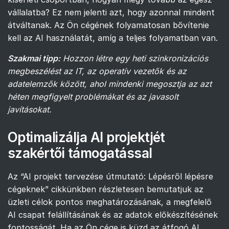
vállalatba? Ez nem jelenti azt, hogy azonnal mindent
átváltanak. Az Ön cégének folyamatosan bővítenie
kell az AI használatát, amíg a teljes folyamatban van.
Szakmai tipp:
Hozzon létre egy heti szinkronizációs
megbeszélést az IT, az operatív vezetők és az
adatelemzők között, ahol mindenki megosztja az azt
héten megfigyelt problémákat és az javasolt
javításokat.
Optimalizálja AI projektjét
szakértői támogatással
Az “AI projekt tervezése útmutató: Lépésről lépésre
cégeknek” cikkünkben részletesen bemutatjuk az
üzleti célok pontos meghatározásának, a megfelelő
AI csapat felállításának és az adatok előkészítésének
fontosságát. Ha az Ön cége is küzd az átfogó AI