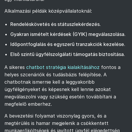
Alkalmazási példák középvállalatoknál:
Rendeléskövetés és státuszlekérdezés.
Gyakran ismételt kérdések (GYIK) megválaszolása.
Időpontfoglalás és egyszerű tranzakciók kezelése.
Első szintű ügyfélszolgálati támogatás biztosítása.
A sikeres
chatbot stratégia kialakításához
fontos a
helyes szcenáriók és tudásbázis felépítése. A
chatbotnak ismernie kell a leggyakoribb
ügyféligényeket és képesnek kell lennie azokat
megválaszolni vagy szükség esetén továbbítani a
megfelelő emberhez.
A bevezetési folyamat viszonylag gyors, és a
megtérülés is hamar megjelenik a csökkentett
munkaerőköltségek és javított ügyfél elégedettség