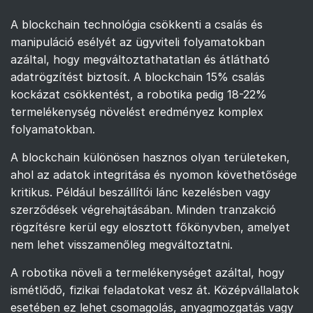
A blockchain technológia csökkenti a csalás és
manipuláció esélyét az ügyviteli folyamatokban
azáltal, hogy megváltoztathatatlan és átlátható
adatrögzítést biztosít. A blockchain 15% csalás
kockázat csökkentést, a robotika pedig 18-22%
termelékenység növelést eredményez komplex
folyamatokban.
A blockchain különösen hasznos olyan területeken,
ahol az adatok integritása és nyomon követhetősége
kritikus. Például beszállítói lánc kezelésben vagy
szerződések végrehajtásában. Minden tranzakció
rögzítésre kerül egy elosztott főkönyvben, amelyet
nem lehet visszamenőleg megváltoztatni.
A robotika növeli a termelékenységet azáltal, hogy
ismétlődő, fizikai feladatokat vesz át. Középvállalatok
esetében ez lehet csomagolás, anyagmozgatás vagy