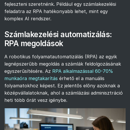
fejleszteni szeretnénk. Például egy számlakezelési
feladatra az RPA hatékonyabb lehet, mint egy
komplex AI rendszer.
Számlakezelési automatizálás:
RPA megoldások
A robotikus folyamatautomatizálás (RPA) az egyik
legnépszerűbb megoldás a számlák feldolgozásának
egyszerűsítésére. Az
RPA alkalmazással 60-70%
munkaóra megtakarítás
érhető el a manuális
folyamatokhoz képest. Ez jelentős előny azoknak a
középvállalatoknak, ahol a számlázási adminisztráció
heti több órát vesz igénybe.