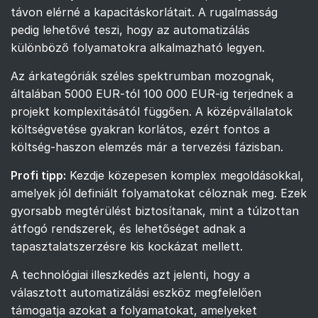
távon elérné a kapacitáskorlátait. A rugalmasság
pedig lehetővé teszi, hogy az automatizálás
különböző folyamatokra alkalmazható legyen.
Az árkategóriák széles spektrumban mozognak,
általában 5000 EUR-tól 100 000 EUR-ig terjednek a
projekt komplexitásától függően. A középvállalatok
költségvetése gyakran korlátos, ezért fontos a
költség-haszon elemzés már a tervezési fázisban.
Profi tipp:
Kezdje közepesen komplex megoldásokkal,
amelyek jól definiált folyamatokat céloznak meg. Ezek
gyorsabb megtérülést biztosítanak, mint a túlzottan
átfogó rendszerek, és lehetőséget adnak a
tapasztalatszerzésre kis kockázat mellett.
A technológiai illeszkedés azt jelenti, hogy a
választott automatizálási eszköz megfelelően
támogatja azokat a folyamatokat, amelyeket