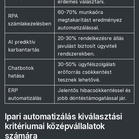
érdemes választani.
60-70% munkaóra
RPA
megtakarítást eredményez
számlakezelésben
automatizálással.
20-30% rendelkezésre állás
AI prediktív
javulást biztosít ügyviteli
karbantartás
rendszerekben.
30-50% ügyfélszolgálati
Chatbotok
erőforrás csökkentést
hatása
tesznek lehetővé.
ERP
Jelentős hibacsökkentéssel és
automatizálás
jobb döntéstámogatással jár.
Ipari automatizálás kiválasztási
kritériumai középvállalatok
számára