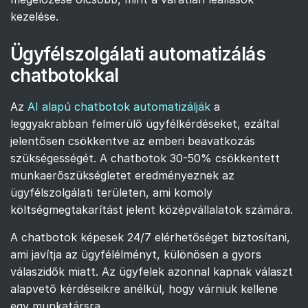
kezelése.
Ügyfélszolgálati automatizálás
chatbotokkal
Az
AI alapú chatbotok automatizálják
a
leggyakrabban felmerülő ügyfélkérdéseket, ezáltal
jelentősen csökkentve az emberi beavatkozás
szükségességét. A chatbotok 30-50% csökkentett
munkaerőszükségletet eredményeznek az
ügyfélszolgálati területen, ami komoly
költségmegtakarítást jelent középvállalatok számára.
A chatbotok képesek 24/7 elérhetőséget biztosítani,
ami javítja az ügyfélélményt, különösen a gyors
válaszidők miatt. Az ügyfelek azonnal kapnak választ
alapvető kérdéseikre anélkül, hogy várniuk kellene
egy munkatársra.