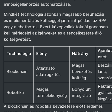
minőségellenőrzés automatizálása.
Mindkét technológia azonban magasabb beruházási
és implementációs költséggel jár, mint például az RPA
vagy a chatbotok. Ezért középvállalatoknál gondosan
kell mérlegelni az igényeket és a rendelkezésre álló
költségvetést.
Ajánlot
Technológia
Előny
Hátrány
eset
Magas
Beszállí
Átlátható
Blockchain
bevezetési
lánc,
adatrögzítés
költség
szerző
Raktár
Magas
Bonyolult
Robotika
gyártá
termelékenység
integráció
kiegész
A blockchain és robotika bevezetése előtt érdemes