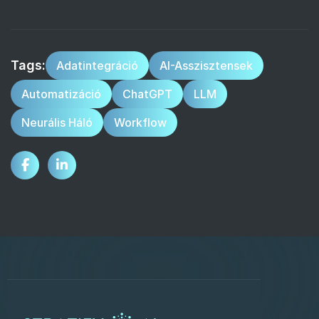
Tags:
Adatintegráció
AI-Asszisztensek
Automatizáció
ChatGPT
LLM
Neurális Háló
Workflow