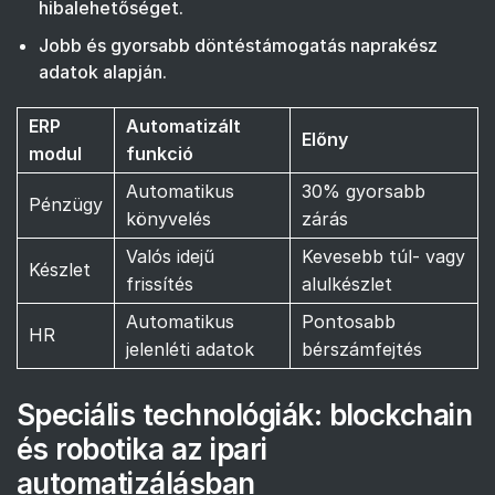
hibalehetőséget.
Jobb és gyorsabb döntéstámogatás naprakész
adatok alapján.
ERP
Automatizált
Előny
modul
funkció
Automatikus
30% gyorsabb
Pénzügy
könyvelés
zárás
Valós idejű
Kevesebb túl- vagy
Készlet
frissítés
alulkészlet
Automatikus
Pontosabb
HR
jelenléti adatok
bérszámfejtés
Speciális technológiák: blockchain
és robotika az ipari
automatizálásban