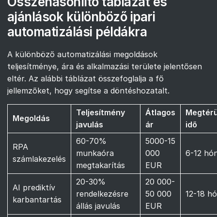
Összehasonlító táblázat és
ajánlások különböző ipari
automatizálási példákra
A különböző automatizálási megoldások
teljesítménye, ára és alkalmazási területe jelentősen
eltér. Az alábbi táblázat összefoglalja a fő
jellemzőket, hogy segítse a döntéshozatalt.
Teljesítmény
Átlagos
Megtérü
Megoldás
javulás
ár
idő
60-70%
5000-15
RPA
munkaóra
000
6-12 hó
számlakezelés
megtakarítás
EUR
20-30%
20 000-
AI prediktív
rendelkezésre
50 000
12-18 h
karbantartás
állás javulás
EUR