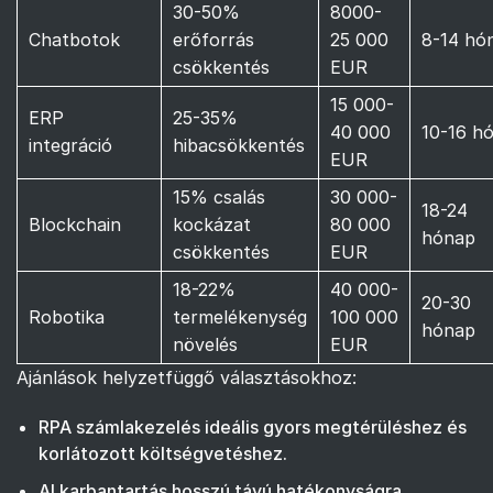
30-50%
8000-
Chatbotok
erőforrás
25 000
8-14 hó
csökkentés
EUR
15 000-
ERP
25-35%
40 000
10-16 h
integráció
hibacsökkentés
EUR
15% csalás
30 000-
18-24
Blockchain
kockázat
80 000
hónap
csökkentés
EUR
18-22%
40 000-
20-30
Robotika
termelékenység
100 000
hónap
növelés
EUR
Ajánlások helyzetfüggő választásokhoz:
RPA számlakezelés ideális gyors megtérüléshez és
korlátozott költségvetéshez.
AI karbantartás hosszú távú hatékonyságra