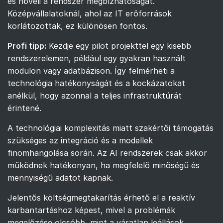
és növeli a rendszer megbízhatóságát.
Középvállalatoknál, ahol az IT erőforrások
korlátozottak, ez különösen fontos.
Profi tipp:
Kezdje egy pilot projekttel egy kisebb
rendszerelemen, például egy gyakran használt
modulon vagy adatbázison. Így felmérheti a
technológia hatékonyságát és a kockázatokat
anélkül, hogy azonnal a teljes infrastruktúrát
érintené.
A technológiai komplexitás miatt szakértői támogatás
szükséges az integráció és a modellek
finomhangolása során. Az AI rendszerek csak akkor
működnek hatékonyan, ha megfelelő minőségű és
mennyiségű adatot kapnak.
Jelentős költségmegtakarítás érhető el a reaktív
karbantartáshoz képest, mivel a problémák
megelőzése olcsóbb, mint a váratlan leállások