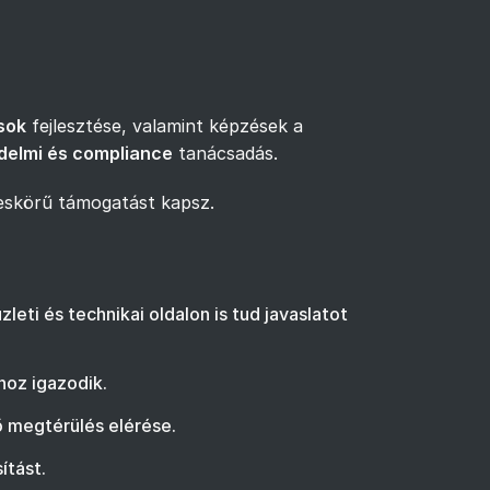
sok
fejlesztése, valamint képzések a
delmi és compliance
tanácsadás.
eskörű támogatást kapsz.
eti és technikai oldalon is tud javaslatot
hoz igazodik.
ő megtérülés elérése.
ítást.