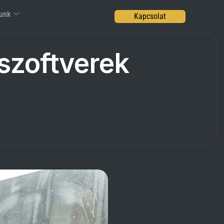
unk
Kapcsolat
 szoftverek