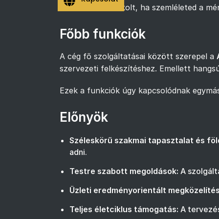
A választás indokolt, ha szemléleted a m
Főbb funkciók
A cég fő szolgáltatásai között szerepel a
szervezeti felkészítéshez. Emellett hangs
Ezek a funkciók úgy kapcsolódnak egymás
Előnyök
Széleskörű szakmai tapasztalat és föld
adni.
Testre szabott megoldások:
A szolgált
Üzleti eredményorientált megközelítés
Teljes életciklus támogatás:
A tervezés