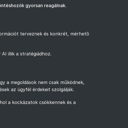
 döntéshozók gyorsan reagálnak.
zformációt terveznek és konkrét, mérhető
I illik a stratégiádhoz.
ja, így a megoldások nem csak működnek,
sek az ügyfél érdekeit szolgálják.
 ahol a kockázatok csökkennek és a