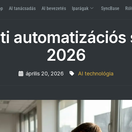
op
AI tanácsadás
AI bevezetés
Iparágak
SyncBase
Ról
ti automatizációs
2026
április 20, 2026
AI technológia