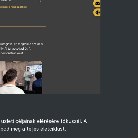
zleti céljainak elérésére fókuszál. A
pod meg a teljes életciklust.