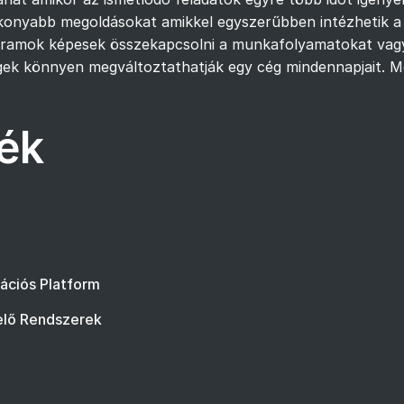
ékonyabb megoldásokat amikkel egyszerűbben intézhetik a n
ramok képesek összekapcsolni a munkafolyamatokat vagy 
gek könnyen megváltoztathatják egy cég mindennapjait. Mely
ék
zációs Platform
elő Rendszerek