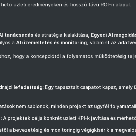
érhető üzleti eredményeken és hosszú távú ROI-n alapul.
AI tanácsadás
és stratégia kialakítása,
Egyedi AI megoldá
úlyos a
AI üzemeltetés és monitoring
, valamint az
adatvé
hoz, hogy a koncepciótól a folyamatos működtetésig telj
rajzi lefedettség:
Egy tapasztalt csapatot kapsz, amely üzl
atások nem sablonok, minden projekt az ügyfél folyamatai
:
A projektek célja konkrét üzleti KPI-k javítása és mérhet
től a bevezetésig és monitoringig végigkísérik a megvalós