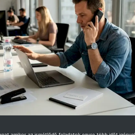
llanat amikor az ismétlődő feladatok egyre több időt igény