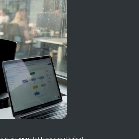
elnek és egyre több hibalehetőséget