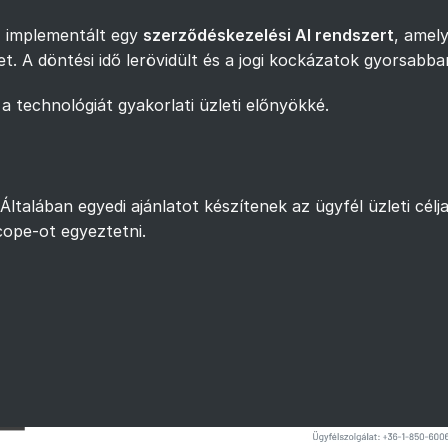
I implementált egy
szerződéskezelési AI rendszert
, amel
et. A döntési idő lerövidült és a jogi kockázatok gyorsabba
 a technológiát gyakorlati üzleti előnyökké.
Általában egyedi ajánlatot készítenek az ügyfél üzleti célj
cope-ot egyeztetni.