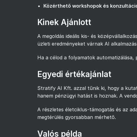
Közérthető workshopok és konzultáci
Kinek Ajánlott
A megoldás ideális kis- és középvállalkoz
üzleti eredményeket várnak AI alkalmazás
Ha a célod a folyamatok automatizálása, pr
Egyedi értékajánlat
Stratify AI Kft. azzal tűnik ki, hogy a ku
hanem pénzügyi hatást is hoznak. A vendor
A részletes életciklus-támogatás és az a
megtérülés gyorsabban mérhető.
Valós példa