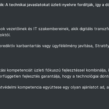
ók:
A technikai javaslatokat üzleti nyelvre fordítják, így a
ások vezetőinek és IT szakembereinek, akik digitális trans
októl.
ediktív karbantartás vagy ügyfélélmény javítása, Stratify A
tatási kompetenciát üzleti fókuszú fejlesztéssel kombinál
független fejlesztés garantálja, hogy a technológiai dönté
datvédelmi kompetencia együttese egy olyan ajánlatot ad,