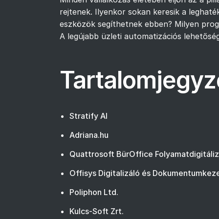
rejtenek. Ilyenkor sokan keresik a leghat
eszközök segíthetnek ebben? Milyen prog
A legújabb üzleti automatizációs lehetősé
Tartalomjegyz
Stratify AI
Adriana.hu
Quattrosoft BürOffice Folyamatdigitáli
Offisys Digitalizáló és Dokumentumkez
Poliphon Ltd.
Kulcs-Soft Zrt.