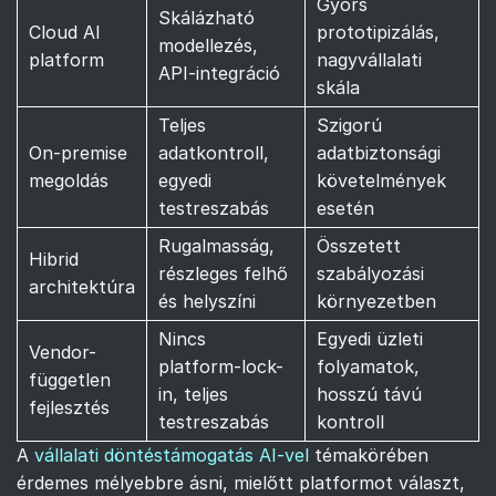
Gyors
Skálázható
Cloud AI
prototipizálás,
modellezés,
platform
nagyvállalati
API-integráció
skála
Teljes
Szigorú
On-premise
adatkontroll,
adatbiztonsági
megoldás
egyedi
követelmények
testreszabás
esetén
Rugalmasság,
Összetett
Hibrid
részleges felhő
szabályozási
architektúra
és helyszíni
környezetben
Nincs
Egyedi üzleti
Vendor-
platform-lock-
folyamatok,
független
in, teljes
hosszú távú
fejlesztés
testreszabás
kontroll
A
vállalati döntéstámogatás AI-vel
témakörében
érdemes mélyebbre ásni, mielőtt platformot választ,