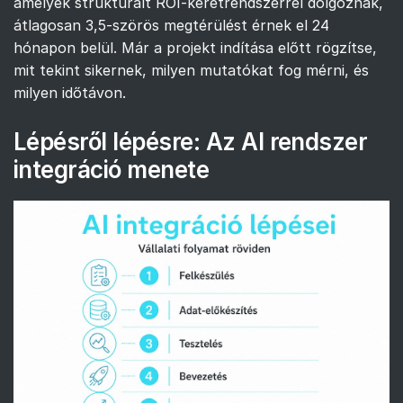
amelyek strukturált ROI-keretrendszerrel dolgoznak,
átlagosan 3,5-szörös megtérülést érnek el 24
hónapon belül. Már a projekt indítása előtt rögzítse,
mit tekint sikernek, milyen mutatókat fog mérni, és
milyen időtávon.
Lépésről lépésre: Az AI rendszer
integráció menete