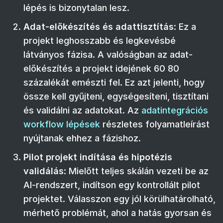
lépés is bizonytalan lesz.
Adat-előkészítés és adattisztítás
: Ez a
projekt leghosszabb és legkevésbé
látványos fázisa. A valóságban az adat-
előkészítés a projekt idejének 60 80
százalékát emészti fel. Ez azt jelenti, hogy
össze kell gyűjteni, egységesíteni, tisztítani
és validálni az adatokat. Az
adatintegrációs
workflow lépések
részletes folyamatleírást
nyújtanak ehhez a fázishoz.
Pilot projekt indítása és hipotézis
validálás
: Mielőtt teljes skálán vezeti be az
AI-rendszert, indítson egy kontrollált pilot
projektet. Válasszon egy jól körülhatárolható,
mérhető problémát, ahol a hatás gyorsan és