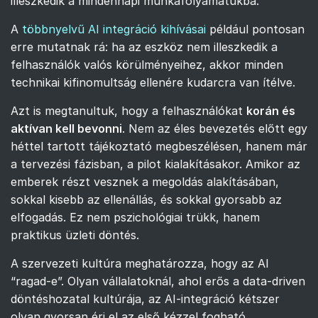
illeszkedik a mindennapi munkafolyamatukba.
A
többnyelvű AI integráció kihívásai
például pontosan
erre mutatnak rá: ha az eszköz nem illeszkedik a
felhasználók valós körülményeihez, akkor minden
technikai kifinomultság ellenére kudarcra van ítélve.
Azt is megtanultuk, hogy a felhasználókat
korán és
aktívan kell bevonni
. Nem az éles bevezetés előtt egy
héttel tartott tájékoztató megbeszélésen, hanem már
a tervezési fázisban, a pilot kialakításakor. Amikor az
emberek részt vesznek a megoldás alakításában,
sokkal kisebb az ellenállás, és sokkal gyorsabb az
elfogadás. Ez nem pszichológiai trükk, hanem
praktikus üzleti döntés.
A szervezeti kultúra meghatározza, hogy az AI
“ragad-e”. Olyan vállalatoknál, ahol erős a data-driven
döntéshozatal kultúrája, az AI-integráció kétszer
olyan gyorsan éri el az első kézzel fogható