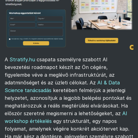
A
Stratify.hu
csapata személyre szabott AI
bevezetési roadmapot készít az Ön cégére,
figyelembe véve a meglévő infrastruktúrát, az
adatminőséget és az üzleti célokat. Az
AI & Data
Science tanácsadás
keretében felmérjük a jelenlegi
helyzetet, azonosítjuk a legjobb belépési pontokat és
meghatározzuk a reális megtérülési elvárásokat. Ha
először szeretné megismerni a lehetőségeket, az
AI
workshop értékelés
egy strukturált, egy napos
folyamat, amelynek végére konkrét akciótervet kap.
Ha már kész a döntésre, igényeljen személyre szabott