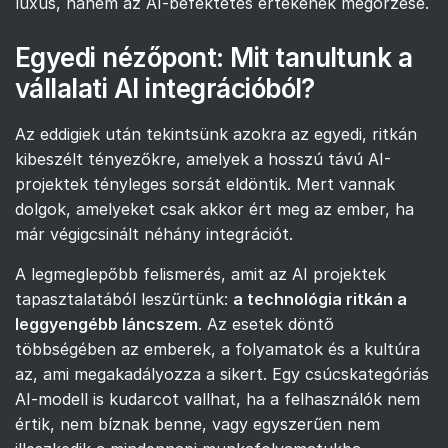
luxus, hanem az AI-befektetés értékének megőrzése.
Egyedi nézőpont: Mit tanultunk a
vállalati AI integrációból?
Az eddigiek után tekintsünk azokra az egyedi, ritkán
kibeszélt tényezőkre, amelyek a hosszú távú AI-
projektek tényleges sorsát eldöntik. Mert vannak
dolgok, amelyeket csak akkor ért meg az ember, ha
már végigcsinált néhány integrációt.
A legmeglepőbb felismerés, amit az AI projektek
tapasztalatából leszűrtünk:
a technológia ritkán a
leggyengébb láncszem
. Az esetek döntő
többségében az emberek, a folyamatok és a kultúra
az, ami megakadályozza a sikert. Egy csúcskategóriás
AI-modell is kudarcot vallhat, ha a felhasználók nem
értik, nem bíznak benne, vagy egyszerűen nem