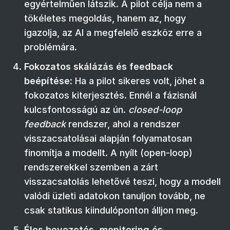
egyértelműen látszik. A pilot célja nem a
tökéletes megoldás, hanem az, hogy
igazolja, az AI a megfelelő eszköz erre a
problémára.
Fokozatos skálázás és feedback
beépítése
: Ha a pilot sikeres volt, jöhet a
fokozatos kiterjesztés. Ennél a fázisnál
kulcsfontosságú az ún.
closed-loop
feedback
rendszer, ahol a rendszer
visszacsatolásai alapján folyamatosan
finomítja a modellt. A nyílt (open-loop)
rendszerekkel szemben a zárt
visszacsatolás lehetővé teszi, hogy a modell
valódi üzleti adatokon tanuljon tovább, ne
csak statikus kiindulóponton álljon meg.
Éles bevezetés, monitoring és