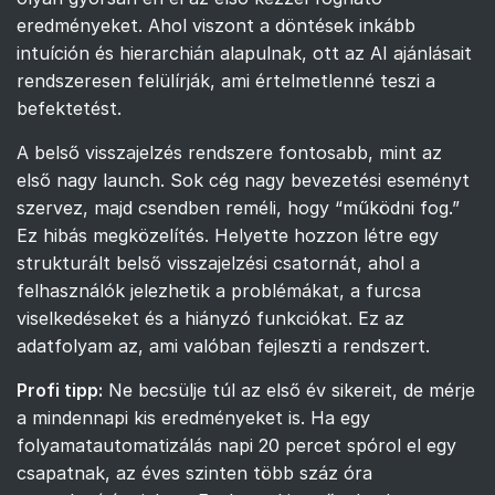
eredményeket. Ahol viszont a döntések inkább
intuíción és hierarchián alapulnak, ott az AI ajánlásait
rendszeresen felülírják, ami értelmetlenné teszi a
befektetést.
A belső visszajelzés rendszere fontosabb, mint az
első nagy launch. Sok cég nagy bevezetési eseményt
szervez, majd csendben reméli, hogy “működni fog.”
Ez hibás megközelítés. Helyette hozzon létre egy
strukturált belső visszajelzési csatornát, ahol a
felhasználók jelezhetik a problémákat, a furcsa
viselkedéseket és a hiányzó funkciókat. Ez az
adatfolyam az, ami valóban fejleszti a rendszert.
Profi tipp:
Ne becsülje túl az első év sikereit, de mérje
a mindennapi kis eredményeket is. Ha egy
folyamatautomatizálás napi 20 percet spórol el egy
csapatnak, az éves szinten több száz óra