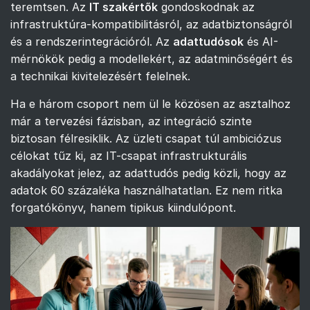
teremtsen. Az
IT szakértők
gondoskodnak az
infrastruktúra-kompatibilitásról, az adatbiztonságról
és a rendszerintegrációról. Az
adattudósok
és AI-
mérnökök pedig a modellekért, az adatminőségért és
a technikai kivitelezésért felelnek.
Ha e három csoport nem ül le közösen az asztalhoz
már a tervezési fázisban, az integráció szinte
biztosan félresiklik. Az üzleti csapat túl ambiciózus
célokat tűz ki, az IT-csapat infrastrukturális
akadályokat jelez, az adattudós pedig közli, hogy az
adatok 60 százaléka használhatatlan. Ez nem ritka
forgatókönyv, hanem tipikus kiindulópont.