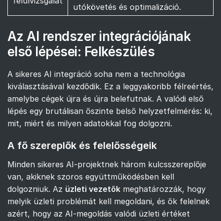
felülvizsgálat
utókövetés és optimalizáció.
Az AI rendszer integrációjának
első lépései: Felkészülés
A sikeres AI integráció soha nem a technológia
kiválasztásával kezdődik. Ez a leggyakoribb félreértés,
amelybe cégek újra és újra belefutnak. A valódi első
lépés egy brutálisan őszinte belső helyzetfelmérés: ki,
mit, miért és milyen adatokkal fog dolgozni.
A fő szereplők és felelősségeik
Minden sikeres AI-projektnek három kulcsszereplője
van, akiknek szoros együttműködésben kell
dolgozniuk. Az
üzleti vezetők
meghatározzák, hogy
melyik üzleti problémát kell megoldani, és ők felelnek
azért, hogy az AI-megoldás valódi üzleti értéket