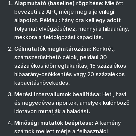
Alapmutató (baseline) rögzítése
: Mielőtt
bevezeti az AI-t, mérje meg a jelenlegi
állapotot. Például: hány óra kell egy adott
folyamat elvégzéséhez, mennyi a hibaarány,
mekkora a feldolgozási kapacitás.
Célmutatók meghatározása
: Konkrét,
számszerűsíthető célok, például 30
százalékos időmegtakarítás, 15 százalékos
hibaarány-csökkentés vagy 20 százalékos
kapacitásnövekedés.
Mérési intervallumok beállítása
: Heti, havi
és negyedéves riportok, amelyek különböző
időtávon mutatják a haladást.
Minőségi mutatók beépítése
: A kemény
számok mellett mérje a felhasználói