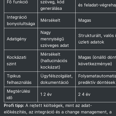
Fő funkció
szöveg, kód
és feladat-végreha
generálása
Integráció
Mérsékelt
Magas
bonyolultsága
Nagy
Strukturált, valós 
Adatigény
mennyiségű
üzleti adatok
szöveges adat
Mérsékelt
Kockázati
Magas (önálló dön
(hallucinációs
szint
következményei)
kockázat)
Tipikus
Ügyfélszolgálat,
Folyamatautomatiz
felhasználás
dokumentáció
prediktív döntések
Megtérülési
1 2 év
2 4 év
idő
Profi tipp:
A rejtett költségek, mint az adat-
előkészítés, az integráció és a change management, a