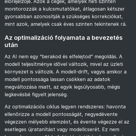
előrejelzője. Azok a cégek, amelyek heti szinten
monitorozzák a kulcsmutatókat, átlagosan kétszer
gyorsabban azonosítják a szükséges korrekciókat,
mint azok, amelyek csak éves szinten tekintenek rá.
Az optimalizáció folyamata a bevezetés
után
Az AI nem egy “berakod és elfelejtod” megoldás. A
modell teljesítménye idővel változik, mivel az üzleti
környezet is változik. A modell-drift, vagyis amikor a
modell pontossága lassan csökken az adatok
megváltozása miatt, az egyik legsúlyosabb, mégis
legkevésbé figyelt jelenség.
Az optimalizációs ciklus legyen rendszeres: havonta
ellenőrizze a modell pontosságát, negyedévente
végezzen mélyebb elemzést, és évente végezze el az
esetleges újratanítást vagy modellcserét. Ez nem