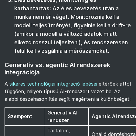
karbantartás
: Az éles bevezetés után a
munka nem ér véget. Monitoroznia kell a
modell teljesítményét, figyelnie kell a drift-re
(amikor a modell a változó adatok miatt
elkezd rosszul teljesíteni), és rendszeresen
felül kell vizsgálnia a mérőszámokat.
Generatív vs. agentic AI rendszerek
integrációja
A
sikeres technológiai integráció lépései
eltérőek attól
függően, milyen típusú AI-rendszert vezet be. Az
alábbi összehasonlítás segít megérteni a különbséget:
Generatív AI
Szempont
Agentic AI rendsz
rendszer
Tartalom,
Önálló döntéshoza