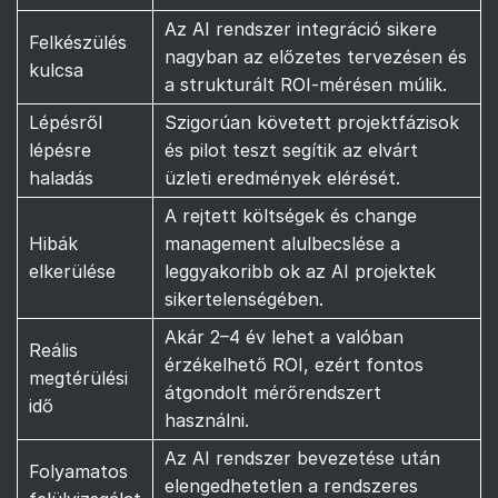
Az AI rendszer integráció sikere
Felkészülés
nagyban az előzetes tervezésen és
kulcsa
a strukturált ROI-mérésen múlik.
Lépésről
Szigorúan követett projektfázisok
lépésre
és pilot teszt segítik az elvárt
haladás
üzleti eredmények elérését.
A rejtett költségek és change
Hibák
management alulbecslése a
elkerülése
leggyakoribb ok az AI projektek
sikertelenségében.
Akár 2–4 év lehet a valóban
Reális
érzékelhető ROI, ezért fontos
megtérülési
átgondolt mérőrendszert
idő
használni.
Az AI rendszer bevezetése után
Folyamatos
elengedhetetlen a rendszeres