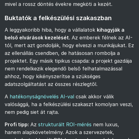
mivel a rossz döntés évekre megköti a kezét.
Buktatók a felkészülési szakaszban
A leggyakoribb hiba, hogy a vállalatok
kihagyják a
belső elvárások kezelését
. Az emberek félnek az AI-
tól, mert azt gondolják, hogy elveszi a munkájukat. Ez
az ellenállás csendben, de hatásosan rombolja a
projektet. Egy másik tipikus csapda: a projekt gazdája
nem rendelkezik elegendő belső felhatalmazással
ahhoz, hogy kikényszerítse a szükséges
adatszolgáltatást az összes részlegtől.
A
hatékonyságnövelés AI-val
csak akkor válik
valósággá, ha a felkészülési szakaszt komolyan veszi,
nem pedig siet át rajta.
Profi tipp:
Az
strukturált ROI-mérés
nem luxus,
hanem alapkövetelmény. Azok a szervezetek,