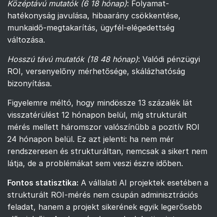
Középtávú mutatók (6 18 hónap)
: Folyamat-
hatékonyság javulása, hibaarány csökkentése,
munkaidő-megtakarítás, ügyfél-elégedettség
változása.
Hosszú távú mutatók (18 48 hónap)
: Valódi pénzügyi
ROI, versenyelőny mérhetősége, skálázhatóság
bizonyítása.
Figyelemre méltó, hogy mindössze 13 százalék lát
visszatérülést 12 hónapon belül, míg strukturált
mérés mellett háromszor valószínűbb a pozitív ROI
24 hónapon belül. Ez azt jelenti: ha nem mér
rendszeresen és strukturáltan, nemcsak a sikert nem
látja, de a problémákat sem veszi észre időben.
Fontos statisztika:
A vállalati AI projektek esetében a
strukturált ROI-mérés nem csupán adminisztrációs
feladat, hanem a projekt sikerének egyik legerősebb