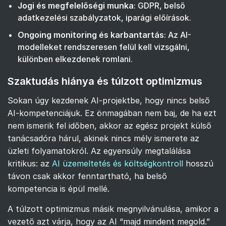
Jogi és megfelelőségi munka
: GDPR, belső
adatkezelési szabályzatok, iparági előírások.
Ongoing monitoring és karbantartás
: Az AI-
modelleket rendszeresen felül kell vizsgálni,
különben elkezdenek romlani.
Szaktudás hiánya és túlzott optimizmus
Sokan úgy kezdenek AI-projektbe, hogy nincs belső
AI-kompetenciájuk. Ez önmagában nem baj, de ha ezt
nem ismerik fel időben, akkor az egész projekt külső
tanácsadóra hárul, akinek nincs mély ismerete az
üzleti folyamatokról. Az egyensúly megtalálása
kritikus: az
AI üzemeltetés és költségkontroll
hosszú
távon csak akkor fenntartható, ha belső
kompetencia is épül mellé.
A túlzott optimizmus másik megnyilvánulása, amikor a
vezető azt várja, hogy az AI “majd mindent megold.”