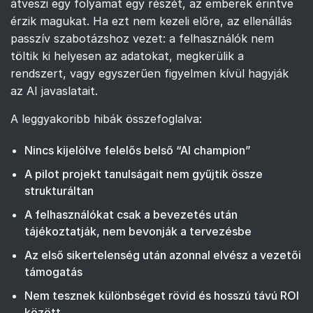
átveszi egy folyamat egy részét, az emberek érintve
érzik magukat. Ha ezt nem kezeli előre, az ellenállás
passzív szabotázshoz vezet: a felhasználók nem
töltik ki helyesen az adatokat, megkerülik a
rendszert, vagy egyszerűen figyelmen kívül hagyják
az AI javaslatait.
A leggyakoribb hibák összefoglalva:
Nincs kijelölve felelős belső “AI champion”
A pilot projekt tanulságait nem gyűjtik össze
strukturáltan
A felhasználókat csak a bevezetés után
tájékoztatják, nem bevonják a tervezésbe
Az első sikertelenség után azonnal elvész a vezetői
támogatás
Nem tesznek különbséget rövid és hosszú távú ROI
között