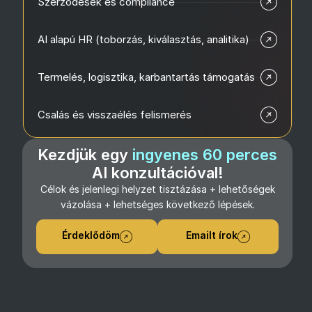
Szerződések és compliance
AI alapú HR (toborzás, kiválasztás, analitika)
Termelés, logisztika, karbantartás támogatás
Csalás és visszaélés felismerés
Kezdjük egy
ingyenes 60 perces
AI konzultációval!
Célok és jelenlegi helyzet tisztázása + lehetőségek
vázolása + lehetséges következő lépések.
Érdeklődöm
Emailt írok