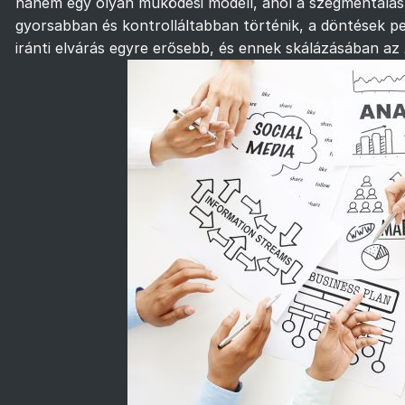
hanem egy olyan működési modell, ahol a szegmentálás,
gyorsabban és kontrolláltabban történik, a döntések p
iránti elvárás egyre erősebb, és ennek skálázásában az