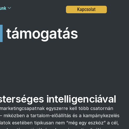
unk
Kapcsolat
g
támogatás
erséges intelligenciával
a marketingcsapatnak egyszerre kell több csatornán
i — miközben a tartalom-előállítás és a kampánykezelés
latok esetében tipikusan nem “még egy eszköz” a cél,