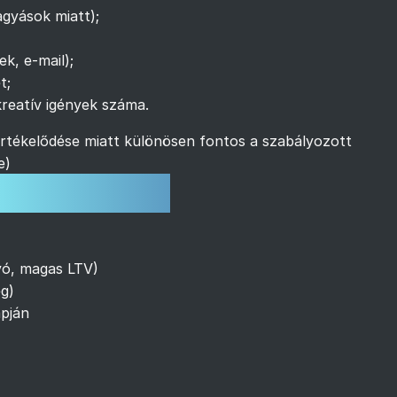
agyások miatt);
k, e-mail);
t;
kreatív igények száma.
lértékelődése miatt különösen fontos a szabályozott
e
)
ek és példák
yó, magas LTV)
ég)
apján