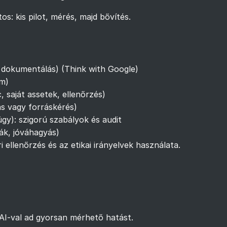
s: kis pilot, mérés, majd bővítés.
 dokumentálás) (
Think with Google
)
om)
, saját assetek, ellenőrzés)
tás vagy forráskérés)
gy): szigorú szabályok és audit
ták, jóváhagyás)
i ellenőrzés és az etikai irányelvek használata.
AI-val ad gyorsan mérhető hatást.