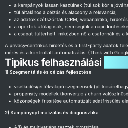
a kampányok lassan készülnek (túl sok kör a jóváh
túl általános a célzás és alacsony a relevancia;
az adatok szétszórtak (CRM, webanalitika, hirdetése
a riportok utólagosak, nem segítik a napi döntéseke
a csapat túlterhelt, miközben nő a csatornák és a 
A privacy-centrikus hirdetés és a first-party adatok fe
mérés és a kontrollált automatizálás. (
Think with Googl
Tipikus felhasználási
eset
1) Szegmentálás és célzás fejlesztése
viselkedési/érték-alapú szegmensek (pl. kosárelhag
propensity modellek (konverzió / churn valószínűs
közönségek frissítése automatizált adatfrissülés al
2) Kampányoptimalizálás és diagnosztika
A/B és multivariáns tesztek gyorsítása