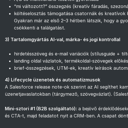
“mi változott?” összegzés (kreatív fáradás, szezoná
költéselosztás támogatása csatornák és kreatívok 
Gyakran már az első 2–3 hétben látszik, hogy a gyo
csökkenti a találgatást.
3) Tartalomgyártás AI-val, márka- és jogi kontrollal
hirdetésszöveg és e-mail variációk (stílusguide + tilt
landing oldal vázlatok, termékoldal-szövegek előké
brief-összegzések, UTM-ek, kreatív leírások autom
4) Lifecycle üzenetek és automatizmusok
A Salesforce release note-ok szerint az AI segíthet 
üzenetjavaslatokban (tárgymező, szövegvázlat). (
Sales
Mini-sztori #1 (B2B szolgáltató):
a bejövő érdeklődéseke
és CTA-t, majd feladatot nyit a CRM-ben. A csapat dön