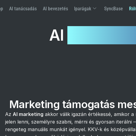
op
AI tanácsadás
AI bevezetés
Iparágak
SyncBase
Ról
AI
marketin
Marketing támogatás mest
Az
AI marketing
akkor válik igazán értékessé, amikor 
jelen lenni, személyre szabni, mérni és gyorsan iteráln
rengeteg manuális munkát igényel. KKV-k és középválla