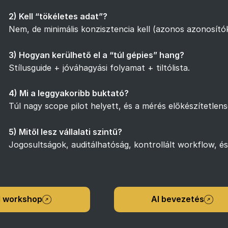
2) Kell “tökéletes adat”?
Nem, de minimális konzisztencia kell (azonos azonosító
3) Hogyan kerülhető el a “túl gépies” hang?
Stílusguide + jóváhagyási folyamat + tiltólista.
4) Mi a leggyakoribb buktató?
Túl nagy scope pilot helyett, és a mérés előkészítetlens
5) Mitől lesz vállalati szintű?
Jogosultságok, auditálhatóság, kontrollált workflow, é
I workshop
AI bevezetés