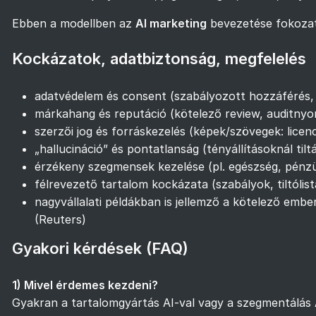
Ebben a modellben az
AI marketing
bevezetése fokozato
Kockázatok, adatbiztonság, megfelelés
adatvédelem és consent (szabályozott hozzáférés,
márkahang és reputáció (kötelező review, auditny
szerzői jog és forráskezelés (képek/szövegek: licenc
„hallucináció” és pontatlanság (tényállításoknál til
érzékeny szegmensek kezelése (pl. egészség, pénzü
félrevezető tartalom kockázata (szabályok, tiltólis
nagyvállalati példákban is jellemző a kötelező ember
(
Reuters
)
Gyakori kérdések (FAQ)
1) Mivel érdemes kezdeni?
Gyakran a tartalomgyártás AI-val vagy a szegmentálás 