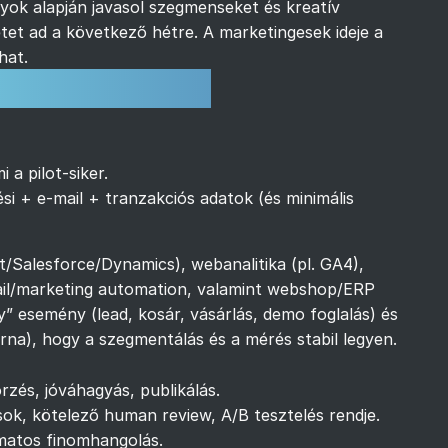
ok alapján javasol szegmenseket és kreatív
tet ad a következő hétre. A marketingesek ideje a
hat.
akori kérdések
 a pilot-siker.
si + e-mail + tranzakciós adatok (és minimális
Salesforce/Dynamics), webanalitika (pl. GA4),
mail/marketing automation, valamint webshop/ERP
y” esemény (lead, kosár, vásárlás, demo foglalás) és
rna), hogy a szegmentálás és a mérés stabil legyen.
őrzés, jóváhagyás, publikálás.
tások, kötelező human review, A/B tesztelés rendje.
amatos finomhangolás.