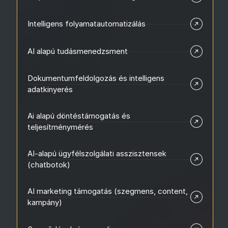
Intelligens folyamatautomatizálás
AI alapú tudásmenedzsment
Dokumentumfeldolgozás és intelligens
adatkinyerés
Ai alapú döntéstámogatás és
teljesítménymérés
AI-alapú ügyfélszolgálati asszisztensek
(chatbotok)
AI marketing támogatás (szegmens, content,
kampány)