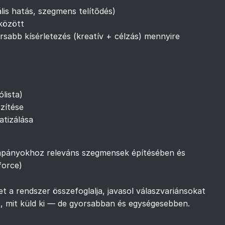
lis hatás, szegmens telítődés)
között
rsabb kísérletezés (kreatív + célzás) mennyire
ólista)
szítése
atizálása
kampányokhoz releváns szegmensek építésében és
force
)
t a rendszer összefoglalja, javasol válaszvariánsokat
t, mit küld ki — de gyorsabban és egységesebben.