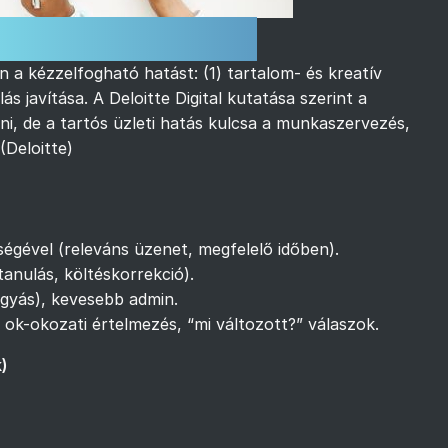
 és tipikus célok
 a kézzelfogható hatást: (1) tartalom- és kreatív
ás javítása. A Deloitte Digital kutatása szerint a
ni, de a tartós üzleti hatás kulcsa a munkaszervezés,
(
Deloitte
)
ségével (releváns üzenet, megfelelő időben).
anulás, költéskorrekció).
agyás), kevesebb admin.
 ok-okozati értelmezés, “mi változott?” válaszok.
k)