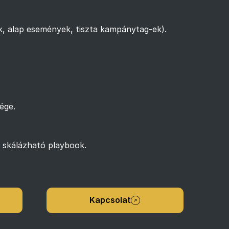
k, alap események, tiszta kampánytag-ek).
ége.
s skálázható playbook.
Kapcsolat