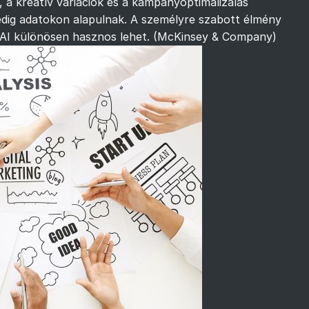
 a kreatív variációk és a kampányoptimalizálás
edig adatokon alapulnak. A személyre szabott élmény
 AI különösen hasznos lehet. (
McKinsey & Company
)