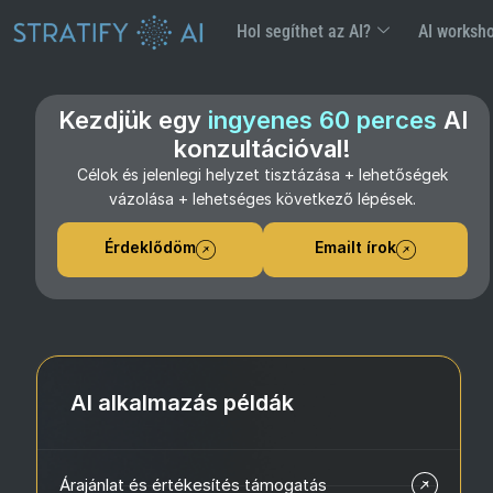
Hol segíthet az AI?
AI worksh
Kezdjük egy
ingyenes 60 perces
AI
konzultációval!
Célok és jelenlegi helyzet tisztázása + lehetőségek
vázolása + lehetséges következő lépések.
Érdeklődöm
Emailt írok
AI alkalmazás példák
Árajánlat és értékesítés támogatás