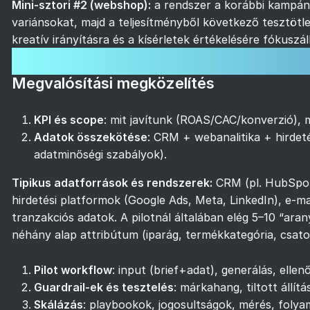
Mini-sztori #2 (webshop):
a rendszer a korábbi kampány
variánsokat, majd a teljesítményből következő tesztötle
kreatív irányításra és a kísérletek értékelésére fókuszál
Megvalósítás, kockázatok, gy
Megvalósítási megközelítés
KPI és scope
: mit javítunk (ROAS/CAC/konverzió), mi
Adatok összekötése
: CRM + webanalitika + hirdeté
adatminőségi szabályok).
Tipikus adatforrások és rendszerek:
CRM (pl. HubSpot/
hirdetési platformok (Google Ads, Meta, LinkedIn), e-
tranzakciós adatok. A pilotnál általában elég 5–10 “aran
néhány alap attribútum (iparág, termékkategória, csato
Pilot workflow
: input (brief+adat), generálás, ellen
Guardrail-ek és tesztelés
: márkahang, tiltott állí
Skálázás
: playbookok, jogosultságok, mérés, foly