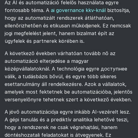
Az AI és automatizáció felelős használata egyre
fontosabb téma. A
ai governance kkv-knál
biztosítja,
hogy az automatizált rendszerek átláthatóan,
ellenőrizhetően és etikusan működjenek. Ez nemcsak
jogi megfelelést jelent, hanem bizalmat épít az
ügyfelek és partnerek körében is.
A következő években várhatóan tovább nő az
automatizáció elterjedése a magyar
középvállalatoknál. A technológia egyre доступнее
válik, a tudásbázis bővül, és egyre több sikeres
esettanulmány áll rendelkezésre. Azok a vállalatok,
amelyek most fektetnek be automatizációba, jelentős
versenyelőnyre tehetnek szert a következő években.
A jövő automatizációja egyre inkább AI-vezérelt lesz.
A gépi tanulás és a prediktív analitika lehetővé teszi,
hogy a rendszerek ne csak végrehajtási, hanem
döntéshozatali feladatokat is átvegyenek. Ez