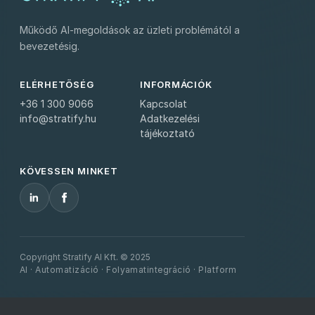
Működő AI-megoldások az üzleti problémától a
bevezetésig.
ELÉRHETŐSÉG
INFORMÁCIÓK
+36 1 300 9066
Kapcsolat
info@stratify.hu
Adatkezelési
tájékoztató
KÖVESSEN MINKET
Copyright Stratify AI Kft. © 2025
AI · Automatizáció · Folyamatintegráció · Platform