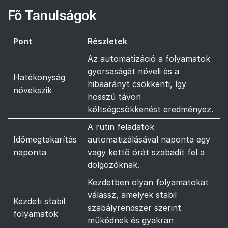
Fő Tanulságok
Pont
Részletek
Az automatizáció a folyamatok
gyorsaságát növeli és a
Hatékonyság
hibaarányt csökkenti, így
növekszik
hosszú távon
költségcsökkenést eredményez.
A rutin feladatok
Időmegtakarítás
automatizálásával naponta egy
naponta
vagy kettő órát szabadít fel a
dolgozóknak.
Kezdetben olyan folyamatokat
válassz, amelyek stabil
Kezdeti stabil
szabályrendszer szerint
folyamatok
működnek és gyakran