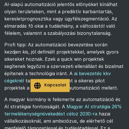
AI-alapú automatizáció jelentős előnyöket kínálhat
olyan területeken, mint a prediktív karbantartás,
keresletprognosztika vagy ügyfélszegmentáció. Az
elmaradás fő okai a tudáshiány, a változástól való
félelem, valamint a szabályozási bizonytalanság.
Profi tipp: Az automatizáció bevezetése során
kezdjen kis, jól definiált projektekkel, amelyek gyors
sikereket hoznak. Ezek a quick win projektek
segítenek legyőzni a szervezeti ellenállást és bizalmat
építenek a technológia iránt. A
ai bevezetés kkv
cégeknél
tapasztalatok szerint a sikeres pilot
Kapcsolat
projektek a legjobb érvek az automatizáció mellett.
A magyar kormány is felismerte az automatizáció és
AI stratégiai fontosságát. A
Magyar AI stratégia 26%
termelékenységnövekedést céloz 2030-ra
hazai
vállalkozásoknál, ami ambiciózus, de elérhető cél
megfelelő támogatással és tudásátadással. Ez a