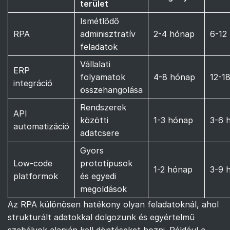
terület
Ismétlődő
RPA
adminisztratív
2-4 hónap
6-12
feladatok
Vállalati
ERP
folyamatok
4-8 hónap
12-1
integráció
összehangolása
Rendszerek
API
közötti
1-3 hónap
3-6 
automatizáció
adatcsere
Gyors
Low-code
prototípusok
1-2 hónap
3-9 
platformok
és egyedi
megoldások
Az RPA különösen hatékony olyan feladatoknál, ahol
strukturált adatokkal dolgozunk és egyértelmű
szabályok alapján kell döntéseket hozni. Például a