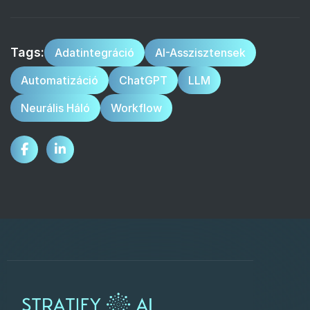
Tags:
Adatintegráció
AI-Asszisztensek
Automatizáció
ChatGPT
LLM
Neurális Háló
Workflow