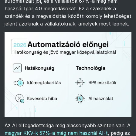
automatizált jól, és a vállalatok 67%-a még nem
használ Ipar 4.0 megoldásokat. Ez a szakadék a
szándék és a megvalósítás között komoly lehetőséget
jelent azoknak a vállalatoknak, amelyek most lépnek.
Az AI elfogadottsága még alacsonyabb szinten van. A
magyar KKV-k 57%-a még nem használ AI-t
, pedig az