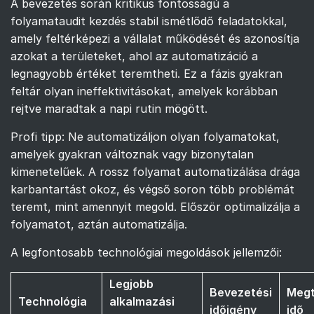
A bevezetés során kritikus fontosságú a
folyamataudit kezdés stabil ismétlődő feladatokkal,
amely feltérképezi a vállalat működését és azonosítja
azokat a területeket, ahol az automatizáció a
legnagyobb értéket teremtheti. Ez a fázis gyakran
feltár olyan ineffektivitásokat, amelyek korábban
rejtve maradtak a napi rutin mögött.
Profi tipp: Ne automatizáljon olyan folyamatokat,
amelyek gyakran változnak vagy bizonytalan
kimenetelűek. A rossz folyamat automatizálása drága
karbantartást okoz, és végső soron több problémát
teremt, mint amennyit megold. Először optimalizálja a
folyamatot, aztán automatizálja.
A legfontosabb technológiai megoldások jellemzői:
Legjobb
Bevezetési
Megt
Technológia
alkalmazási
időigény
idő