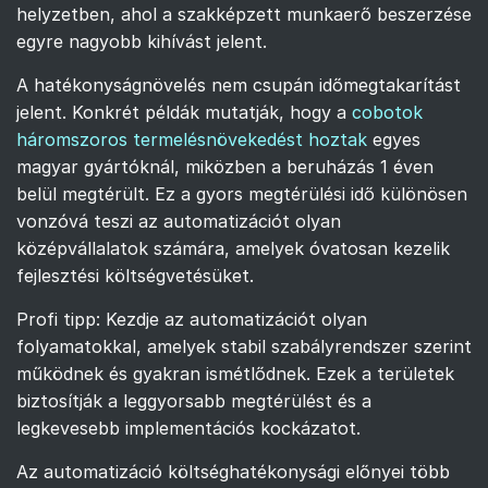
helyzetben, ahol a szakképzett munkaerő beszerzése
egyre nagyobb kihívást jelent.
A hatékonyságnövelés nem csupán időmegtakarítást
jelent. Konkrét példák mutatják, hogy a
cobotok
háromszoros termelésnövekedést hoztak
egyes
magyar gyártóknál, miközben a beruházás 1 éven
belül megtérült. Ez a gyors megtérülési idő különösen
vonzóvá teszi az automatizációt olyan
középvállalatok számára, amelyek óvatosan kezelik
fejlesztési költségvetésüket.
Profi tipp: Kezdje az automatizációt olyan
folyamatokkal, amelyek stabil szabályrendszer szerint
működnek és gyakran ismétlődnek. Ezek a területek
biztosítják a leggyorsabb megtérülést és a
legkevesebb implementációs kockázatot.
Az automatizáció költséghatékonysági előnyei több