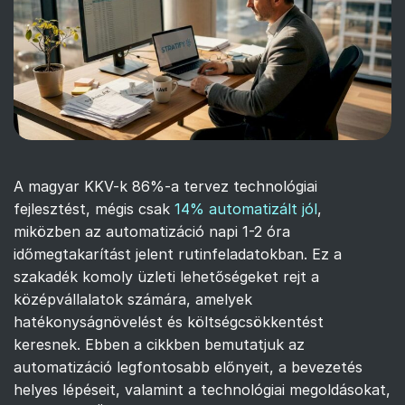
A magyar KKV-k 86%-a tervez technológiai
fejlesztést, mégis csak
14% automatizált jól
,
miközben az automatizáció napi 1-2 óra
időmegtakarítást jelent rutinfeladatokban. Ez a
szakadék komoly üzleti lehetőségeket rejt a
középvállalatok számára, amelyek
hatékonyságnövelést és költségcsökkentést
keresnek. Ebben a cikkben bemutatjuk az
automatizáció legfontosabb előnyeit, a bevezetés
helyes lépéseit, valamint a technológiai megoldásokat,