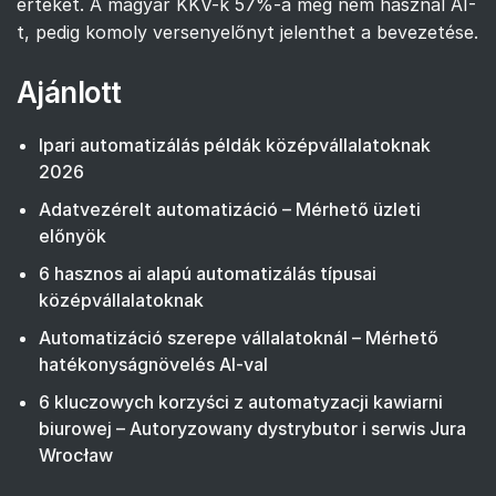
értékét. A magyar KKV-k 57%-a még nem használ AI-
t, pedig komoly versenyelőnyt jelenthet a bevezetése.
Ajánlott
Ipari automatizálás példák középvállalatoknak
2026
Adatvezérelt automatizáció – Mérhető üzleti
előnyök
6 hasznos ai alapú automatizálás típusai
középvállalatoknak
Automatizáció szerepe vállalatoknál – Mérhető
hatékonyságnövelés AI-val
6 kluczowych korzyści z automatyzacji kawiarni
biurowej – Autoryzowany dystrybutor i serwis Jura
Wrocław