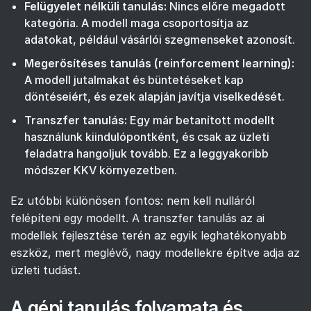
Felügyelet nélküli tanulás:
Nincs előre megadott
kategória. A modell maga csoportosítja az
adatokat, például vásárlói szegmenseket azonosít.
Megerősítéses tanulás (reinforcement learning):
A modell jutalmakat és büntetéseket kap
döntéseiért, és ezek alapján javítja viselkedését.
Transzfer tanulás:
Egy már betanított modellt
használunk kiindulópontként, és csak az üzleti
feladatra hangoljuk tovább. Ez a leggyakoribb
módszer KKV környezetben.
Ez utóbbi különösen fontos: nem kell nulláról
felépíteni egy modellt. A transzfer tanulás az ai
modellek fejlesztése terén az egyik leghatékonyabb
eszköz, mert meglévő, nagy modellekre építve adja az
üzleti tudást.
A gépi tanulás folyamata és