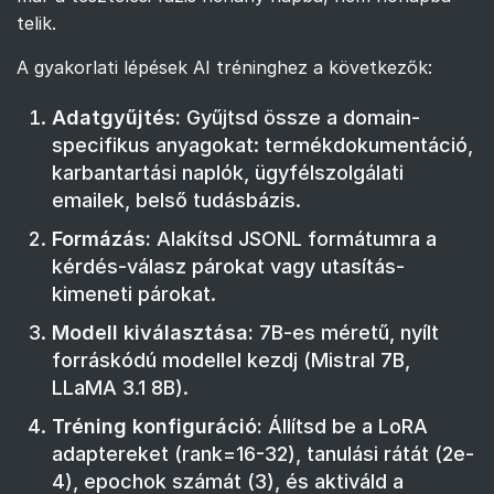
telik.
A gyakorlati lépések AI tréninghez a következők:
Adatgyűjtés:
Gyűjtsd össze a domain-
specifikus anyagokat: termékdokumentáció,
karbantartási naplók, ügyfélszolgálati
emailek, belső tudásbázis.
Formázás:
Alakítsd JSONL formátumra a
kérdés-válasz párokat vagy utasítás-
kimeneti párokat.
Modell kiválasztása:
7B-es méretű, nyílt
forráskódú modellel kezdj (Mistral 7B,
LLaMA 3.1 8B).
Tréning konfiguráció:
Állítsd be a LoRA
adaptereket (rank=16-32), tanulási rátát (2e-
4), epochok számát (3), és aktiváld a