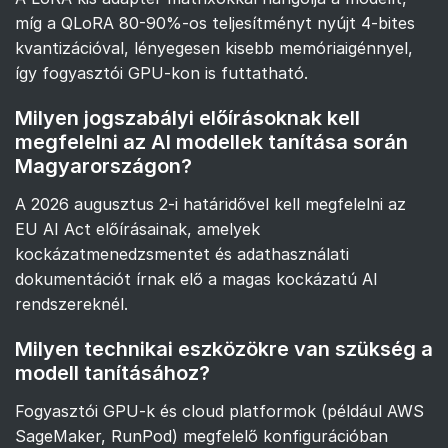
míg a QLoRA 80-90%-os teljesítményt nyújt 4-bites
kvantizációval, lényegesen kisebb memóriaigénnyel,
így fogyasztói GPU-kon is futtatható.
Milyen jogszabályi előírásoknak kell
megfelelni az AI modellek tanítása során
Magyarországon?
A 2026 augusztus 2-i határidővel kell megfelelni az
EU AI Act előírásainak, amelyek
kockázatmenedzsmentet és adathasználati
dokumentációt írnak elő a magas kockázatú AI
rendszereknél.
Milyen technikai eszközökre van szükség a
modell tanításához?
Fogyasztói GPU-k és cloud platformok (például AWS
SageMaker, RunPod) megfelelő konfigurációban