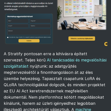
A Stratify pontosan erre a kihívásra épített
szervezet. Teljes körű
AI tanácsadási és megvalósítási
szolgáltatást
nyújtunk: az adatgyűjtés
megtervezésétől a finomhangoláson át az éles
üzembe helyezésig. Tapasztalt csapatunk LoRA és
QLoRA technológiákkal dolgozik, és minden projektet
az EU AI Act keretrendszernek megfelelően
dokumentál. Nem platformhoz kötött megoldásokat
kínálunk, hanem az üzleti igényeidhez legjobban
illeszkedő architektúrát választjuk. A
machine