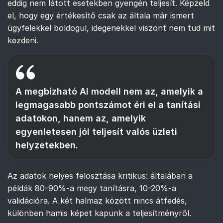
eddig nem látott esetekben gyengén teljesít. Képzeld
el, hogy egy értékesítő csak az általa már ismert
ügyfelekkel boldogul, idegenekkel viszont nem tud mit
kezdeni.
A megbízható AI modell nem az, amelyik a
legmagasabb pontszámot éri el a tanítási
adatokon, hanem az, amelyik
egyenletesen jól teljesít valós üzleti
helyzetekben.
Az adatok helyes felosztása kritikus: általában a
példák 80-90%-a megy tanításra, 10-20%-a
validációra. A két halmaz között nincs átfedés,
különben hamis képet kapunk a teljesítményről.