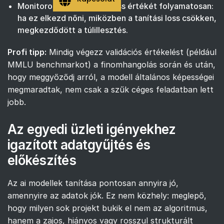
Monitorozd a validációs loss értékét folyamatosan:
ha ez elkezd nőni, miközben a tanítási loss csökken,
megkezdődött a túlillesztés.
Profi tipp:
Mindig végezz validációs értékelést (például
MMLU benchmarkot) a finomhangolás során és után,
hogy meggyőződj arról, a modell általános képességei
megmaradtak, nem csak a szűk céges feladatban lett
jobb.
Az egyedi üzleti igényekhez
igazított adatgyűjtés és
előkészítés
Az ai modellek tanítása pontosan annyira jó,
amennyire az adatok jók. Ez nem közhely: meglepő,
hogy milyen sok projekt bukik el nem az algoritmus,
hanem a zajos, hiányos vagy rosszul strukturált