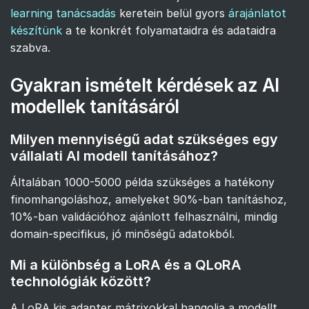
learning tanácsadás
keretein belül gyors
árajánlatot
készítünk
a te konkrét folyamataidra és adataidra
szabva.
Gyakran ismételt kérdések az AI
modellek tanításáról
Milyen mennyiségű adat szükséges egy
vállalati AI modell tanításához?
Általában 1000-5000 példa szükséges a hatékony
finomhangoláshoz, amelyeket 90%-ban tanításhoz,
10%-ban validációhoz ajánlott felhasználni, mindig
domain-specifikus, jó minőségű adatokból.
Mi a különbség a LoRA és a QLoRA
technológiák között?
A LoRA kis adapter mátrixokkal hangolja a modellt,