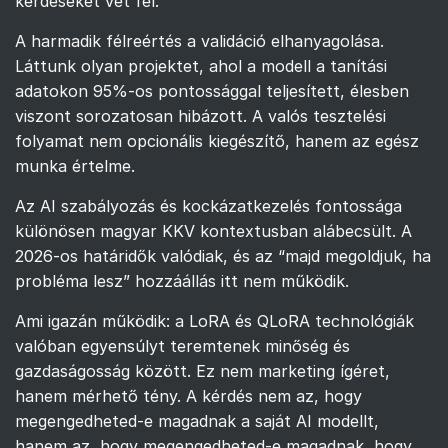
kérdéseket vet fel.
A harmadik félreértés a validáció elhanyagolása.
Láttunk olyan projektet, ahol a modell a tanítási
adatokon 95%-os pontossággal teljesített, élesben
viszont sorozatosan hibázott. A valós tesztelési
folyamat nem opcionális kiegészítő, hanem az egész
munka értelme.
Az AI szabályozás és kockázatkezelés fontossága
különösen magyar KKV kontextusban alábecsült. A
2026-os határidők valódiak, és az “majd megoldjuk, ha
probléma lesz” hozzáállás itt nem működik.
Ami igazán működik: a LoRA és QLoRA technológiák
valóban egyensúlyt teremtenek minőség és
gazdaságosság között. Ez nem marketing ígéret,
hanem mérhető tény. A kérdés nem az, hogy
megengedheted-e magadnak a saját AI modellt,
hanem az, hogy megengedheted-e magadnak, hogy