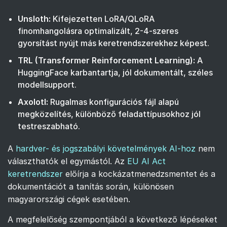
Unsloth:
Kifejezetten LoRA/QLoRA
finomhangolásra optimalizált, 2-4-szeres
gyorsítást nyújt más keretrendszerekhez képest.
TRL (Transformer Reinforcement Learning):
A
HuggingFace karbantartja, jól dokumentált, széles
modellsupport.
Axolotl:
Rugalmas konfigurációs fájl alapú
megközelítés, különböző feladattípusokhoz jól
testreszabható.
A
hardver- és jogszabályi követelmények AI-hoz
nem
választhatók el egymástól. Az
EU AI Act
keretrendszer
előírja a kockázatmenedzsmentet és a
dokumentációt a tanítás során, különösen
magyarországi cégek esetében.
A megfelelőség szempontjából a következő lépéseket