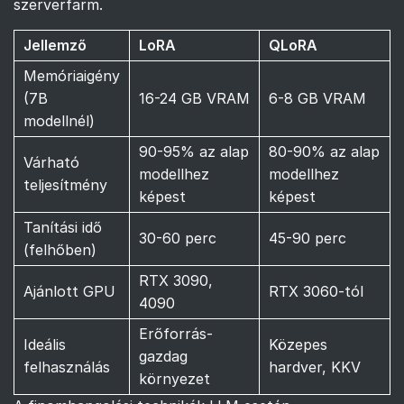
szerverfarm.
Jellemző
LoRA
QLoRA
Memóriaigény
(7B
16-24 GB VRAM
6-8 GB VRAM
modellnél)
90-95% az alap
80-90% az alap
Várható
modellhez
modellhez
teljesítmény
képest
képest
Tanítási idő
30-60 perc
45-90 perc
(felhőben)
RTX 3090,
Ajánlott GPU
RTX 3060-tól
4090
Erőforrás-
Ideális
Közepes
gazdag
felhasználás
hardver, KKV
környezet