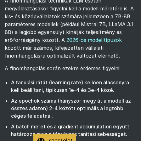
A finomhangolási technikák LLM esetén
megválasztásakor figyelni kell a modell méretére is. A
kis- és középvállalatok számára jellemzően a 7B-8B
paraméteres modellek (például Mistral 7B, LLaMA 3.1
8B) a legjobb egyensúlyt kínálják teljesítmény és
erőforrásigény között. A
2026-os modelltípusok
között már számos, kifejezetten vállalati
finomhangolásra optimalizált változat elérhető.
A finomhangolás során ezekre érdemes figyelni:
A tanulási rátát (learning rate) kellően alacsonyra
kell beállítani, tipikusan 1e-4 és 3e-4 közé.
Az epochok száma (hányszor megy át a modell az
összes adaton) 2-4 között optimális a legtöbb
céges feladatnál.
A batch méret és a gradient accumulation együtt
határozza meg a tényleges tanítási sebességet.
Kapcsolat