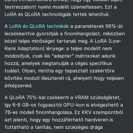
testreszabott nyelvi modellt üzemeltessen. Ezt a
LoRA és QLoRA technológiák tették lehetővé.
A
LoRA és QLoRA technikák
a paraméterek 99%-át
lecsökkentve gyorsítják a finomhangolást, miközben
közel teljes minőséget tartanak meg. A LoRA (Low-
Rank Adaptation) lényege: a teljes modellt nem
módosítjuk, csak kis “adapter” mátrixokat adunk
hozzá, amelyek megtanulják a céges specifikus
tudást. Olyan, mintha egy tapasztalt szakértőre
bővítési modult illesztenél rá, ahelyett hogy teljesen
átképzenéd.
A QLoRA 75%-kal csökkenti a VRAM szükségletet,
így 6-8 GB-os fogyasztói GPU-kon is elvégezhető a
7B-es modell finomhangolása. Ez KKV szempontból
azt jelenti, hogy egy hozzáférhető hardveren is
futtatható a tanítás, nem szükséges drága