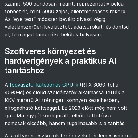
számít. 500 gondosan megírt, reprezentatív példa
többet ér, mint 5000 zajos, ellentmondásos rekord.
Az “eye test” módszer bevált: olvasd végig
véletlenszerűen kiválasztott adatsorokat, és döntsd
el, te magad tanulnál-e belőlük helyesen.
Szoftveres környezet és
hardverigények a praktikus AI
tanításhoz
A
fogyasztói kategóriás GPU-k
(RTX 3060-tól a
4090-ig) és cloud szolgáltatók alkalmassá tették a
KKV méretű AI tréninget: könnyen kezelhetően,
elfogadható költséggel. Ez 2023 előtt még nem volt
igaz. Ma egy jól konfigurált felhős futtatással
nemcsak olcsóbb, hanem rugalmasabb is a tanítás.
A szoftveres eszközök terén ezeket érdemes ismerni: