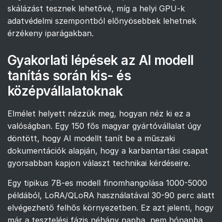
skálázást tesznek lehetővé, míg a helyi GPU-k
adatvédelmi szempontból előnyösebbek lehetnek
érzékeny iparágakban.
Gyakorlati lépések az AI modell
tanítás során kis- és
középvállalatoknak
Elmélet helyett nézzük meg, hogyan néz ki ez a
valóságban. Egy 150 fős magyar gyártóvállalat úgy
döntött, hogy AI modellt tanít be a műszaki
dokumentációk alapján, hogy a karbantartási csapat
gyorsabban kapjon választ technikai kérdéseire.
Egy tipikus 7B-es modell finomhangolása 1000-5000
példából, LoRA/QLoRA használatával 30-90 perc alatt
elvégezhető felhős környezetben. Ez azt jelenti, hogy
már a tesztelési fázis néhány napba, nem hónapba