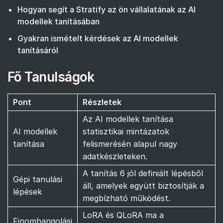
Hogyan segít a Stratify az ön vállalatának az AI
modellek tanításában
Gyakran ismételt kérdések az AI modellek
tanításáról
Fő Tanulságok
Pont
Részletek
Az AI modellek tanítása
AI modellek
statisztikai mintázatok
tanítása
felismerésén alapul nagy
adatkészleteken.
A tanítás 6 jól definiált lépésből
Gépi tanulási
áll, amelyek együtt biztosítják a
lépések
megbízható működést.
LoRA és QLoRA ma a
Finomhangolási