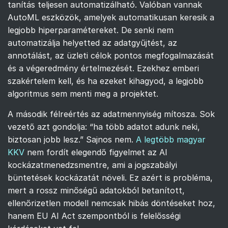
tanítás teljesen automatizálható. Valóban vannak
AutoML eszközök, amelyek automatikusan keresik a
legjobb hiperparamétereket. De senki nem
automatizálja helyetted az adatgyűjtést, az
annotálást, az üzleti célok pontos megfogalmazását
és a végeredmény értelmezését. Ezekhez emberi
szakértelem kell, és ha ezeket kihagyod, a legjobb
algoritmus sem menti meg a projektet.
A második félreértés az adatmennyiség mítosza. Sok
vezető azt gondolja: “ha több adatot adunk neki,
biztosan jobb lesz.” Sajnos nem.
A legtöbb magyar
KKV
nem fordít elegendő figyelmet az AI
kockázatmenedzsmentre, ami a jogszabályi
büntetések kockázatát növeli. Ez azért is probléma,
mert a rossz minőségű adatokból betanított,
ellenőrizetlen modell nemcsak hibás döntéseket hoz,
hanem EU AI Act szempontból is felelősségi