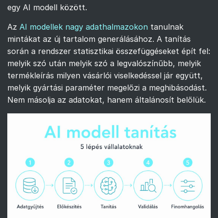
egy AI modell között.
Az
AI modellek nagy adathalmazokon
tanulnak
mintákat az új tartalom generálásához. A tanítás
során a rendszer statisztikai összefüggéseket épít fel:
melyik szó után melyik szó a legvalószínűbb, melyik
termékleírás milyen vásárlói viselkedéssel jár együtt,
melyik gyártási paraméter megelőzi a meghibásodást.
Nem másolja az adatokat, hanem általánosít belőlük.