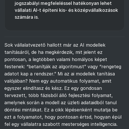
jogszabályi megfeleléssel hatékonyan lehet
vállalati AI-t építeni kis- és középvállalkozások
számára is.
Sok vállalatvezető hallott már az AI modellek
tanításáról, de ha megkérdezik, mit jelent ez
pontosan, a legtöbben valami homályos képet
festenek: “betanítják az algoritmust” vagy “rengeteg
adatot kap a rendszer.” Mi az ai modellek tanítása
valójában? Nem egy automatikus folyamat, amit
egyszer elindítasz és kész. Ez egy gondosan
tervezett, több fázisból álló fejlesztési folyamat,
amelynek során a modell az üzleti adataidból tanul
döntési mintákat. Ez a cikk lépésenként mutatja be
ezt a folyamatot, hogy pontosan értsd, hogyan épül
fel egy vállalatra szabott mesterséges intelligencia.