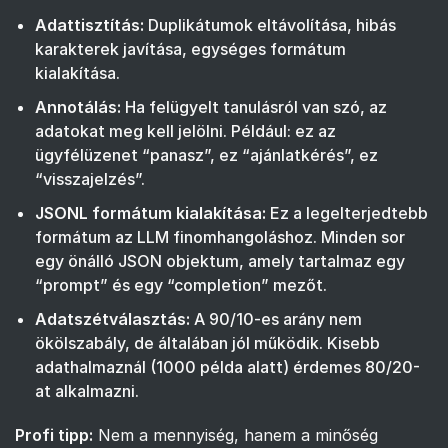
Adattisztítás:
Duplikátumok eltávolítása, hibás
karakterek javítása, egységes formátum
kialakítása.
Annotálás:
Ha felügyelt tanulásról van szó, az
adatokat meg kell jelölni. Például: ez az
ügyfélüzenet “panasz”, ez “ajánlatkérés”, ez
“visszajelzés”.
JSONL formátum kialakítása:
Ez a legelterjedtebb
formátum az LLM finomhangoláshoz. Minden sor
egy önálló JSON objektum, amely tartalmaz egy
“prompt” és egy “completion” mezőt.
Adatszétválasztás:
A 90/10-es arány nem
ökölszabály, de általában jól működik. Kisebb
adathalmaznál (1000 példa alatt) érdemes 80/20-
at alkalmazni.
Profi tipp:
Nem a mennyiség, hanem a minőség