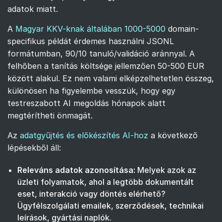
adatok miatt.
A
Magyar KKV-knak általában 1000-5000
domain-
specifikus példát érdemes használni JSONL
formátumban, 90/10 tanuló/validáció aránnyal. A
felhőben a tanítás költsége jellemzően 50-500 EUR
között alakul. Ez nem valami elképzelhetetlen összeg,
különösen ha figyelembe vesszük, hogy egy
testreszabott AI megoldás hónapok alatt
megtérítheti önmagát.
Az
adatgyűjtés és előkészítés AI-hoz
a következő
lépésekből áll:
Releváns adatok azonosítása:
Melyek azok az
üzleti folyamatok, ahol a legtöbb dokumentált
eset, interakció vagy döntés elérhető?
Ügyfélszolgálati emailek, szerződések, technikai
leírások, gyártási naplók.