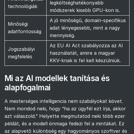
legköltséghatékonyabb
technológiák
módszerek kisebb GPU-kon is.
A jó minőségű, domain-specifikus
Minőségi
adat lényegesebb, mint a nagy
adatfontosság
mennyiség.
Az EU AI Act szabályozza az AI
Jogszabályi
használatát, amire a magyar
megfelelés
KKV-knak is fel kell készülniük.
Mi az AI modellek tanítása és
alapfogalmai
A mesterséges intelligencia nem szabályokat követ.
Nem mondod neki, hogy “ha az ügyfél ezt írja, akkor
azt válaszold.” Helyette megmutatod neki több ezer
példát, és a modell önmaga fedezi fel a mintákat. Ez
az alapvető különbség egy hagyományos szoftver és