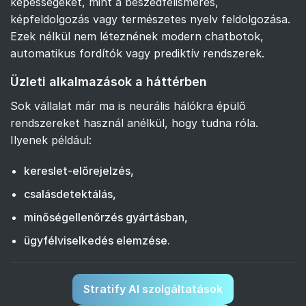
képességeket, mint a beszédfelismerés,
képfeldolgozás vagy természetes nyelv feldolgozása.
Ezek nélkül nem léteznének modern chatbotok,
automatikus fordítók vagy prediktív rendszerek.
Üzleti alkalmazások a háttérben
Sok vállalat már ma is neurális hálókra épülő
rendszereket használ anélkül, hogy tudna róla.
Ilyenek például:
kereslet-előrejelzés,
csalásdetektálás,
minőségellenőrzés gyártásban,
ügyfélviselkedés elemzése.
Stratify AI szolgáltatások