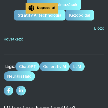
Stratify AI alkalmazások
Kapcsolat
Stratify AI technológia
Kezdőoldal
Előző
Következő
Tags:
ChatGPT
Generatív AI
LLM
Neurális Háló