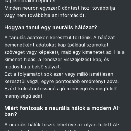
kapcsolataiból épül fel.
Minden neuron egyszerű döntést hoz: továbbítja
vagy nem továbbítja az információt.
Hogyan tanul egy neurális hálózat?
A tanulás adatokon keresztül történik. A hálózat
bemenetként adatokat kap (például számokat,
szöveget vagy képeket), majd egy kimenetet ad. Ha a
kimenet hibás, a rendszer visszajelzést kap, és
módosítja a belső súlyait.
Ezt a folyamatot sok ezer vagy millió ismétlésen
keresztül végzi, egyre pontosabb eredményt adva.
Ezért kulcsfontosságú a jó minőségű és megfelelő
mennyiségű adat.
Miért fontosak a neurális hálók a modern AI-
ban?
A neurális hálók teszik lehetővé az olyan fejlett AI-