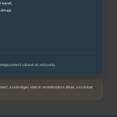
 keret;
oadmap.
bfejleszthető vállalati AI-működés.
ismert, a szükséges adatok rendelkezésre állnak, a kockázat