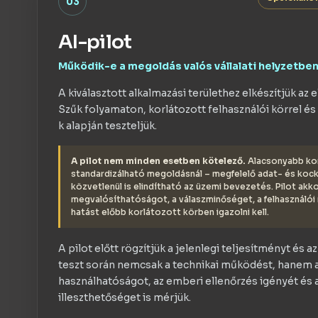
03
AI-pilot
Működik-e a megoldás valós vállalati helyzetbe
A kiválasztott alkalmazási területhez elkészítjük a
Szűk folyamaton, korlátozott felhasználói körrel é
k alapján teszteljük.
A pilot nem minden esetben kötelező.
Alacsonyabb kom
standardizálható megoldásnál – megfelelő adat- és kocká
közvetlenül is elindítható az üzemi bevezetés. Pilot akkor
megvalósíthatóságot, a válaszminőséget, a felhasználói
hatást előbb korlátozott körben igazolni kell.
A pilot előtt rögzítjük a jelenlegi teljesítményt és a
teszt során nemcsak a technikai működést, hanem a
használhatóságot, az emberi ellenőrzés igényét és
illeszthetőséget is mérjük.