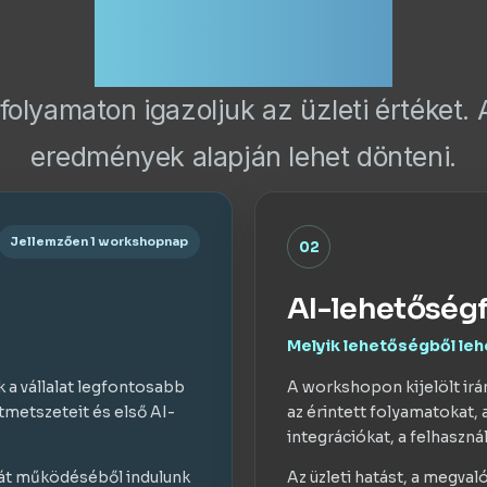
elérhető
 folyamaton igazoljuk az üzleti értéket
eredmények alapján lehet dönteni.
Jellemzően 1 workshopnap
02
AI-lehetőség
Melyik lehetőségből le
 a vállalat legfontosabb
A workshopon kijelölt irá
metszeteit és első AI-
az érintett folyamatokat, 
integrációkat, a felhaszná
ját működéséből indulunk
Az üzleti hatást, a megval