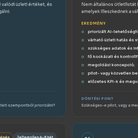
 valódi üzleti értéket, és
Nem általános ötletlistát 
álni.
amelyek illeszkednek a vá
EREDMÉNY
priorizált AI-lehetőségli
várható üzleti hatás és 
szükséges adatok és in
fő kockázati és kontrollf
megoldási koncepció;
pilot- vagy közvetlen be
előzetes KPI-k és megva
DÖNTÉSI PONT
eti szempontból priorizálni?
Szükséges-e pilot, vagy a me
lépés
Jellemzően 4–8 hét