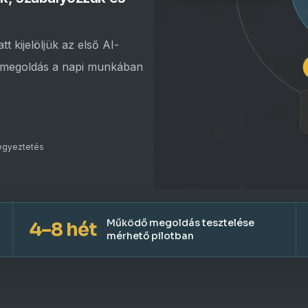
t kijelöljük az első AI-
 a megoldás a napi munkában
egyeztetés
Működő megoldás tesztelése
4–8 hét
mérhető pilotban