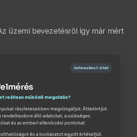
. Az üzemi bevezetésről így már mért
Jellemzően 1–2 hét
felmérés
het reálisan működő megoldás?
nyokat részletesebben megvizsgáljuk. Áttekintjük
a rendelkezésre álló adatokat, a szükséges
lókat és az emberi ellenőrzési pontokat.
ósíthatóságot és a kockázatot együtt értékeljük.