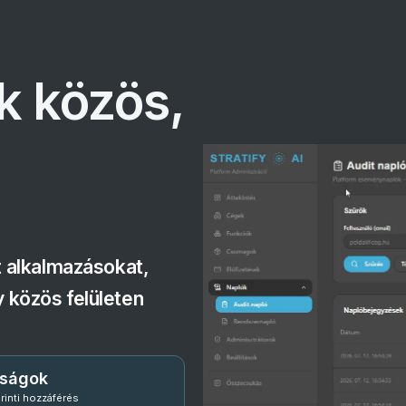
k közös,
 alkalmazásokat,
y közös felületen
tságok
rinti hozzáférés