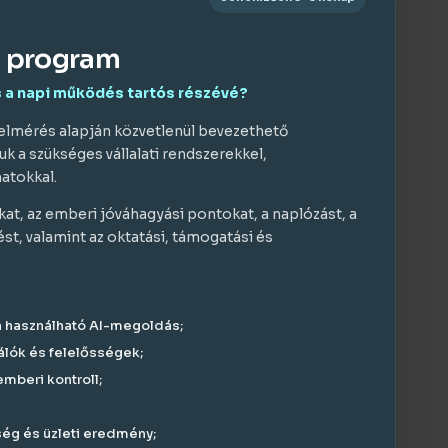
i program
 a napi működés tartós részévé?
 felmérés alapján közvetlenül bevezethető
 a szükséges vállalati rendszerekkel,
atokkal.
kat, az emberi jóváhagyási pontokat, a naplózást, a
st, valamint az oktatási, támogatási és
n használható AI-megoldás;
álók és felelősségek;
mberi kontroll;
ség és üzleti eredmény;