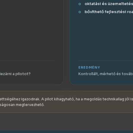
oktatási és üzemeltetési
bővíthető fejlesztési r
EREDMÉNY
ezárni a pilotot?
Kontrollált, mérhető és továb
ettségéhez igazodnak. A pilot kihagyható, ha a megoldás technikailag jól 
onságosan megtervezhető.