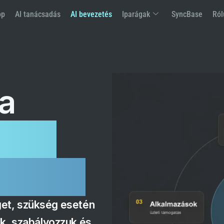
op
AI tanácsadás
AI bevezetés
Iparágak
SyncBase
Ról
 a
hető
ldásig
séget, szükség esetén
uk, szabályozzuk és