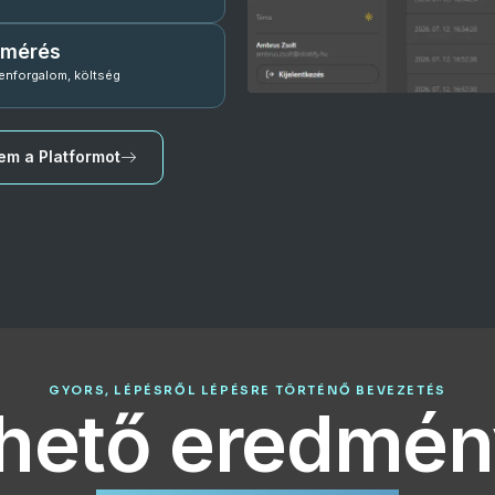
 mérés
kenforgalom, költség
m a Platformot
GYORS, LÉPÉSRŐL LÉPÉSRE TÖRTÉNŐ BEVEZETÉS
rhető eredmé