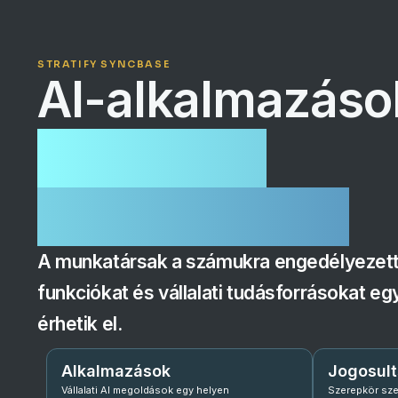
STRATIFY SYNCBASE
Al-alkalmazáso
kontrollált
környezetben
A munkatársak a számukra engedélyezett
funkciókat és vállalati tudásforrásokat eg
érhetik el.
Alkalmazások
Jogosul
Vállalati AI megoldások egy helyen
Szerepkör sze