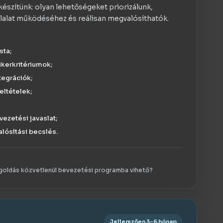
készítünk: olyan lehetőségeket priorizálunk,
llalat működéséhez és reálisan megvalósíthatók.
sta;
sikerkritériumok;
tegrációk;
eltételek;
vezetési javaslat;
lósítási becslés.
goldás közvetlenül bevezetési programba vihető?
Jellemzően 3–6 hónap