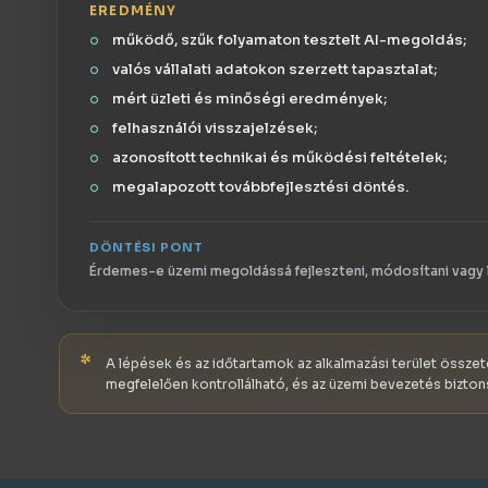
EREDMÉNY
működő, szűk folyamaton tesztelt AI-megoldás;
valós vállalati adatokon szerzett tapasztalat;
mért üzleti és minőségi eredmények;
felhasználói visszajelzések;
azonosított technikai és működési feltételek;
megalapozott továbbfejlesztési döntés.
DÖNTÉSI PONT
Érdemes-e üzemi megoldássá fejleszteni, módosítani vagy l
*
A lépések és az időtartamok az alkalmazási terület összet
megfelelően kontrollálható, és az üzemi bevezetés bizt