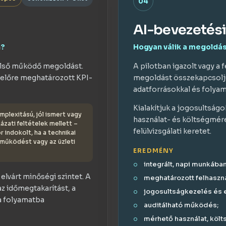
04
AI-bevezetés
n?
Hogyan válik a megoldás
z első működő megoldást.
A pilotban igazolt vagy a
s előre meghatározott KPI-
megoldást összekapcsoljuk
adatforrásokkal és folyam
Kialakítjuk a jogosultságo
plexitású, jól ismert vagy
használat- és költségméré
zati feltételek mellett –
felülvizsgálati keretet.
 indokolt, ha a technikai
 működést vagy az üzleti
EREDMÉNY
integrált, napi munkába
z elvárt minőségi szintet. A
meghatározott felhaszn
z időmegtakarítást, a
jogosultságkezelés és e
 a folyamatba
auditálható működés;
mérhető használat, költ