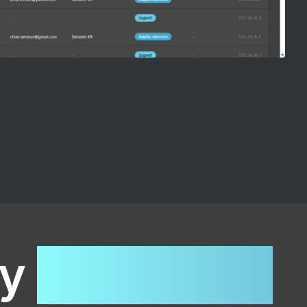
ny
hetek alatt