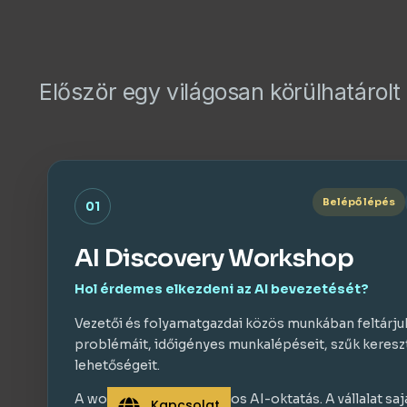
Először egy világosan körülhatárolt
Belépő lépés
01
AI Discovery Workshop
Hol érdemes elkezdeni az AI bevezetését?
Vezetői és folyamatgazdai közös munkában feltárjuk
problémáit, időigényes munkalépéseit, szűk kereszt
lehetőségeit.
A workshop nem általános AI-oktatás. A vállalat sa
Kapcsolat