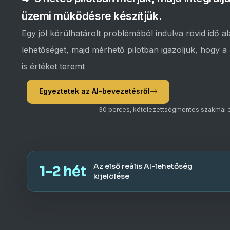
üzemi működésre készítjük.
Egy jól körülhatárolt problémából indulva rövid idő alat
lehetőséget, majd mérhető pilotban igazoljuk, hogy
is értéket teremt
Egyeztetek az AI-bevezetésről
30 perces, kötelezettségmentes szakmai 
Az első reális AI-lehetőség
1–2 hét
kijelölése