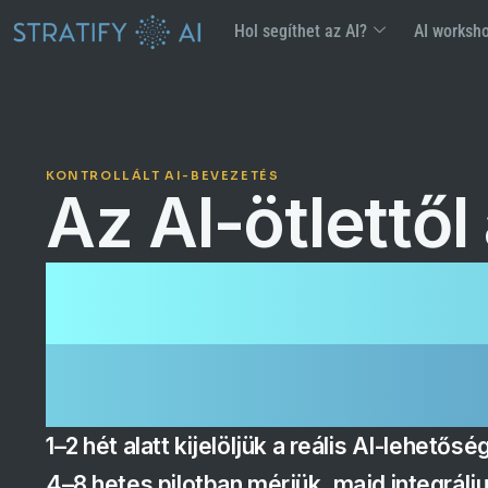
Hol segíthet az AI?
AI worksh
KONTROLLÁLT AI-BEVEZETÉS
Az Al-ötlettől
működő, mér
vállalati mego
1–2 hét alatt kijelöljük a reális AI-lehető
4–8 hetes pilotban mérjük, majd integrálj