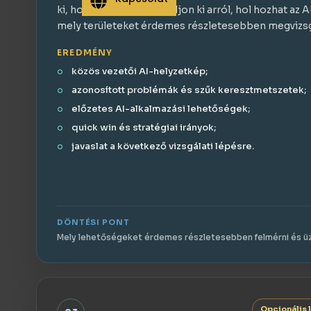
ki, hogy közös kép alakuljon ki arról, hol hozhat az AI
mely területeket érdemes részletesebben megvizsg
EREDMÉNY
közös vezetői AI-helyzetkép;
azonosított problémák és szűk keresztmetszetek;
előzetes AI-alkalmazási lehetőségek;
quick win és stratégiai irányok;
javaslat a következő vizsgálati lépésre.
DÖNTÉSI PONT
Mely lehetőségeket érdemes részletesebben felmérni és üzl
Opcionális 