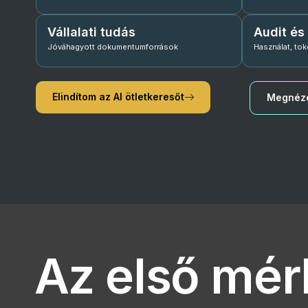
Vállalati tudás
Audit és
Jóváhagyott dokumentumforrások
Használat, to
Elindítom az AI ötletkeresőt
Megnéze
Az első mé