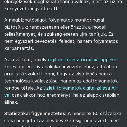
előrejelzések megbízhatatlanná válnak, mert az üzleti
környezet megváltozott.
A megbízhatóságot folyamatos monitoringgal
biztosítjuk: rendszeresen ellenőrizzük a modell
teljesítményét, és szükség esetén újra tanítjuk. Ez
nem egyszeri bevezetési feladat, hanem folyamatos
karbantartás.
Az a vállalat, amely
digitális transzformáció tippeket
keres a prediktív analitika bevezetéséhez, általában
arra is rá szokott jönni, hogy az első lépés nem a
technológia kiválasztása, hanem az adatfolyamatok
rendbe tétele. Az
üzleti folyamatok digitalizálása AI-
val
csak akkor hoz eredményt, ha az alapok stabilan
állnak.
Statisztikai figyelmeztetés:
A modellek 80 százaléka
soha nem jut el az éles bevezetésig, nem azért, mert