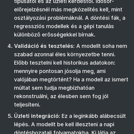
típusától és az üzleti kérdéstől. Idősor-
előrejelzésnél más megközelítés kell, mint
osztályozási problémáknál. A döntési fák, a
regressziós modellek és a gépi tanulás
különböző erősségekkel bírnak.
Validáció és tesztelés:
A modellt soha nem
szabad azonnal éles környezetbe tenni.
Előbb tesztelni kell historikus adatokon:
mennyire pontosan jósolja meg, ami
valójában megtörtént? Ha a modell az ismert
múltat sem tudja megbízhatóan
rekonstruálni, az élesben sem fog jól
teljesíteni.
Üzleti integráció:
Ez a leginkább alábecsült
lépés. A modellt be kell illeszteni a napi
döntéshozatali folyamatokba. Ki látja az