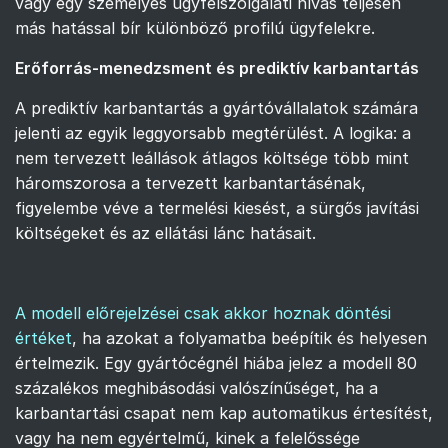
ügyfélszolgálati várakozási tolerancia, összehasonlító
keresési aktivitás (ha a webes adatok rendelkezésre
állnak), és persze a lemondási közeli
viselkedésmintázatok.
Profi tipp: A churn-előrejelzési modell akkor válik
igazán hasznossá, ha nem csak megmutatja, ki fog
valószínűleg kilépni, hanem azt is jelzi, melyik
beavatkozási típus a leghatékonyabb az adott
ügyfélszegmensre. Egy 20 százalékos kedvezmény
vagy egy személyes ügyfélszolgálati hívás teljesen
más hatással bír különböző profilú ügyfelekre.
Erőforrás-menedzsment és prediktív karbantartás
A prediktív karbantartás a gyártóvállalatok számára
jelenti az egyik leggyorsabb megtérülést. A logika: a
nem tervezett leállások átlagos költsége több mint
háromszorosa a tervezett karbantartásénak,