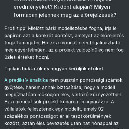
eredményeket? Ki dönt alapján? Milyen
formában jelennek meg az előrejelzések?
Profi tipp: Mielőtt bárki modellezésbe fogna, írja le
papíron azt a konkrét döntést, amelyet az előrejelzés
fogja támogatni. Ha ez a mondat nem fogalmazható
meg egyértelműen, az a projekt valószínűleg nem fog
üzleti értéket hozni.
Tipikus buktatók és hogyan kerüljük el őket
A prediktív analitika
nem pusztán pontossági számok
gyűjtése, hanem annak biztosítása, hogy a modell
megbízhatóan működjön éles, változó környezetben.
Ez a mondat sok projekt kudarcát magyarázza. A
vállalatok fejlesztenek egy modellt, amely 92
százalékos pontosságot ér el tesztkörülmények
között, aztán éles bevezetés után hat hónappal az