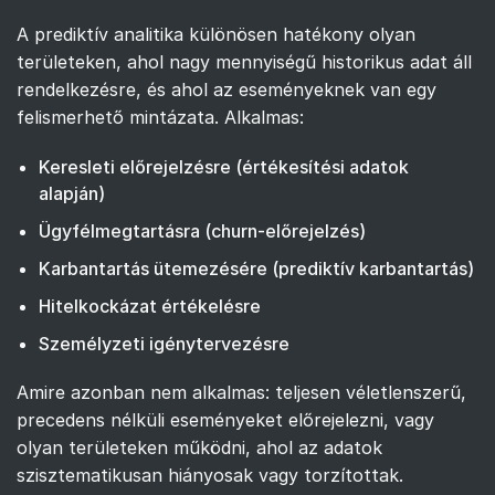
A prediktív analitika különösen hatékony olyan
területeken, ahol nagy mennyiségű historikus adat áll
rendelkezésre, és ahol az eseményeknek van egy
felismerhető mintázata. Alkalmas:
Keresleti előrejelzésre (értékesítési adatok
alapján)
Ügyfélmegtartásra (churn-előrejelzés)
Karbantartás ütemezésére (prediktív karbantartás)
Hitelkockázat értékelésre
Személyzeti igénytervezésre
Amire azonban nem alkalmas: teljesen véletlenszerű,
precedens nélküli eseményeket előrejelezni, vagy
olyan területeken működni, ahol az adatok
szisztematikusan hiányosak vagy torzítottak.