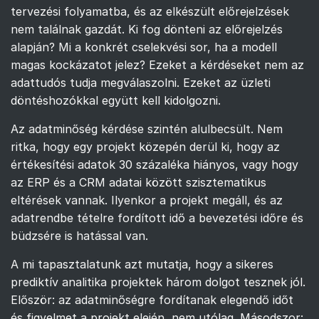
csökkentése
A
mérhető üzleti előnyök
szempontjából kiemelten
fontos, hogy már a projekttervezési fázisban
meghatározzuk, mit és hogyan fogunk mérni. Az
utólagos visszaigazolás nehéz, ha nem rögzítettük a
kiinduló állapotot.
Véleményünk: a prediktív analitika
sikere túlmutat a technológián
A tapasztalatunk szerint a vállalatok legtöbbje azzal
a feltételezéssel fogja be a prediktív analitika
tárgyalását, hogy ez egy technológiai kihívás. Kell egy
algoritmus, kell egy platform, kell egy adattudós, és
kész. Ez az elképzelés szinte mindig kudarchoz vezet.
A valóság az, hogy a projektek túlnyomó többsége
nem azért bukik el, mert a modell nem elég jó. Azért