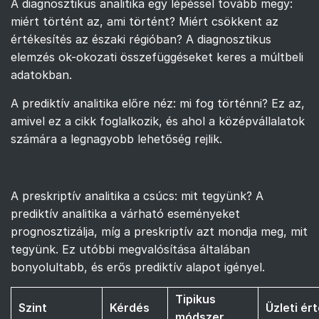
A diagnosztikus analitika egy lépéssel tovább megy:
miért történt az, ami történt? Miért csökkent az
értékesítés az északi régióban? A diagnosztikus
elemzés ok-okozati összefüggéseket keres a múltbeli
adatokban.
A prediktív analitika előre néz: mi fog történni? Ez az,
amivel ez a cikk foglalkozik, és ahol a középvállalatok
számára a legnagyobb lehetőség rejlik.