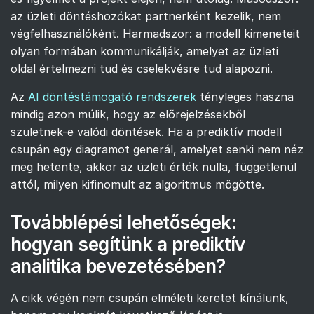
bukik el, mert az üzleti oldal nincs bevonva a
tervezési folyamatba, és az elkészült előrejelzések
nem találnak gazdát. Ki fog dönteni az előrejelzés
alapján? Mi a konkrét cselekvési sor, ha a modell
magas kockázatot jelez? Ezeket a kérdéseket nem az
adattudós tudja megválaszolni. Ezeket az üzleti
döntéshozókkal együtt kell kidolgozni.
Az adatminőség kérdése szintén alulbecsült. Nem
ritka, hogy egy projekt közepén derül ki, hogy az
értékesítési adatok 30 százaléka hiányos, vagy hogy
az ERP és a CRM adatai között szisztematikus
eltérések vannak. Ilyenkor a projekt megáll, és az
adatrendbe tételre fordított idő a bevezetési időre és
büdzsére is hatással van.
A mi tapasztalatunk azt mutatja, hogy a sikeres
prediktív analitika projektek három dolgot tesznek jól.
Először: az adatminőségre fordítanak elegendő időt