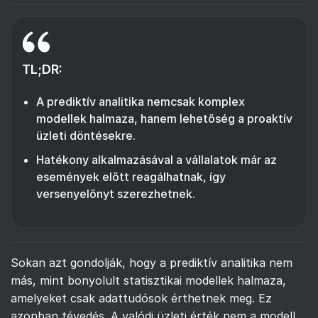
TL;DR:
A prediktív analitika nemcsak komplex
modellek halmaza, hanem lehetőség a proaktív
üzleti döntésekre.
Hatékony alkalmazásával a vállalatok már az
események előtt reagálhatnak, így
versenyelőnyt szerezhetnek.
Sokan azt gondolják, hogy a prediktív analitika nem
más, mint bonyolult statisztikai modellek halmaza,
amelyeket csak adattudósok érthetnek meg. Ez
azonban tévedés. A valódi üzleti érték nem a modell